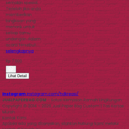
semakin spesial.
Terlebih jika anda
memberikan
bingkisan yang
menarik untuk
setiap tamu
undangan dalam
acara tersebut….
selengkapnya
Rp 7.000
Lihat Detail
Instagram
instagram.com/hdkreasi/
JUALPAPERBAG.COM
- Solusi Kemasan Ramah Lingkungan
Copyright © 2014 - 2026 Jual Paper Bag Custom | Tas Kertas
Murah
Kontak Kami
Apabila ada yang ditanyakan, silahkan hubungi kami melalui