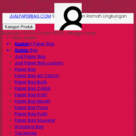
JUALPAPERBAG.COM
Solusi Kemasan Ramah Lingkungan
Kategori Produk
Buka jam 09.00 s/d jam 16.00 , Minggu tutup
Halo, Guest!
Custom Paper Bag
Masuk
Goody Bag
Daftar
Jual Paper Bag
Jual Paper Bag custom
Paper Bag
Paper Bag Art Carton
Paper Bag Butik
Paper Bag Coklat
Paper Bag Kraft
Paper Bag Murah
Paper Bag Polos
Paper Bag Putih
Paper Bag Souvenir
Shopping Bag
Tas Kertas