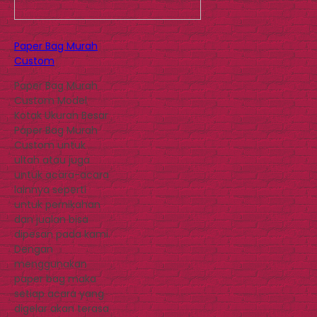
Paper Bag Murah
Custom
Paper Bag Murah
Custom Model
Kotak Ukuran Besar
Paper Bag Murah
Custom untuk
ultah atau juga
untuk acara-acara
lainnya seperti
untuk pernikahan
dan jualan bisa
dipesan pada kami.
Dengan
menggunakan
paper bag maka
setiap acara yang
digelar akan terasa