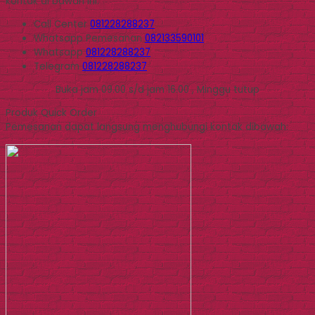
kontak di bawah ini.
Call Center
081228288237
Whatsapp
Pemesanan
082133590101
Whatsapp
081228288237
Telegram
081228288237
Buka jam 09.00 s/d jam 16.00 , Minggu tutup
Produk Quick Order
Pemesanan dapat langsung menghubungi kontak dibawah: