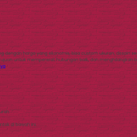
ring dengan harga yang ekonomis, bisa custom ukuran, desain s
 tujuan untuk mempererat hubungan baik, dan menghilangkan b
nya
Murah
tak di bawah ini.