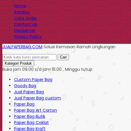
Home
Katalog
Cara Order
Contact Us
Disclaimer
Privacy Policy
JUALPAPERBAG.COM
Solusi Kemasan Ramah Lingkungan
Cari
Kategori Produk
Buka jam 09.00 s/d jam 16.00 , Minggu tutup
Custom Paper Bag
Goody Bag
Jual Paper Bag
Jual Paper Bag custom
Paper Bag
Paper Bag Art Carton
Paper Bag Butik
Paper Bag Coklat
Paper Bag Kraft