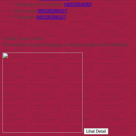
Whatsapp
Pemesanan
082133590101
Whatsapp
081228288237
Telegram
081228288237
Produk Quick Order
Pemesanan dapat langsung menghubungi kontak dibawah:
Lihat Detail