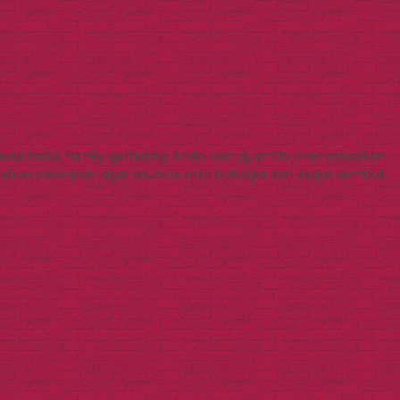
esuai tema family gathering Anda, dan quantity menyesuaikan
eban pekerjaan agar muncul rasa bahagia dan segar kembali.