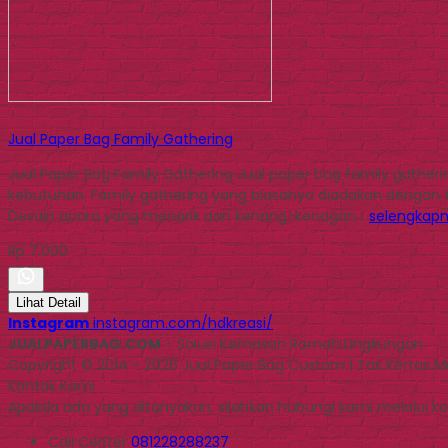
Jual Paper Bag Family Gathering
Jual Paper Bag Family Gathering Jual paper bag family gathe
kebutuhan. Family gathering yang biasanya diadakan dengan
Desain acara yang menarik dan kenang-kenagan…
selengkap
Rp 7.000
Lihat Detail
Instagram
instagram.com/hdkreasi/
JUALPAPERBAG.COM
- Solusi Kemasan Ramah Lingkungan
Copyright © 2014 - 2026 Jual Paper Bag Custom | Tas Kertas 
Kontak Kami
Apabila ada yang ditanyakan, silahkan hubungi kami melalui kon
Call Center
081228288237