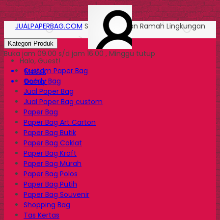
JUALPAPERBAG.COM
Solusi Kemasan Ramah Lingkungan
Kategori Produk
Buka jam 09.00 s/d jam 16.00 , Minggu tutup
Halo, Guest!
Custom Paper Bag
Masuk
Goody Bag
Daftar
Jual Paper Bag
Jual Paper Bag custom
Paper Bag
Paper Bag Art Carton
Paper Bag Butik
Paper Bag Coklat
Paper Bag Kraft
Paper Bag Murah
Paper Bag Polos
Paper Bag Putih
Paper Bag Souvenir
Shopping Bag
Tas Kertas