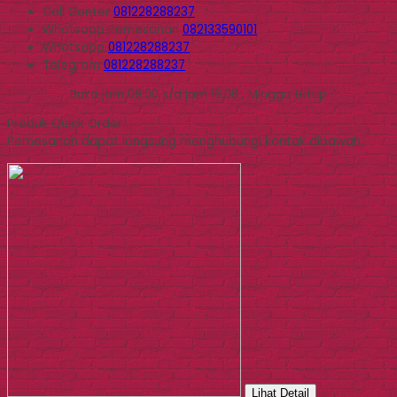
Call Center
081228288237
Whatsapp
Pemesanan
082133590101
Whatsapp
081228288237
Telegram
081228288237
Buka jam 09.00 s/d jam 16.00 , Minggu tutup
Produk Quick Order
Pemesanan dapat langsung menghubungi kontak dibawah:
Lihat Detail