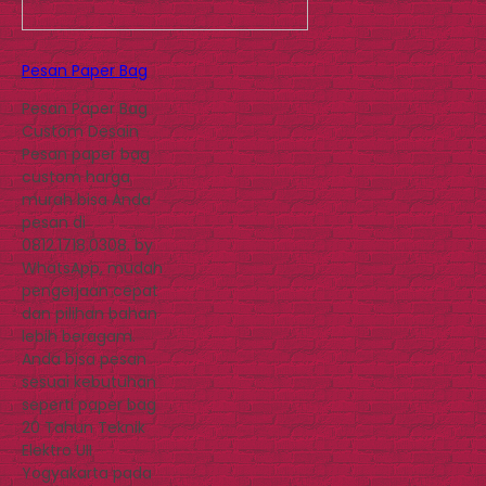
Pesan Paper Bag
Pesan Paper Bag
Custom Desain
Pesan paper bag
custom harga
murah bisa Anda
pesan di
0812.1718.0308. by
WhatsApp, mudah
pengerjaan cepat
dan pilihan bahan
lebih beragam.
Anda bisa pesan
sesuai kebutuhan
seperti paper bag
20 Tahun Teknik
Elektro UII
Yogyakarta pada