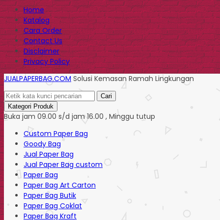
Home
Katalog
Cara Order
Contact Us
Disclaimer
Privacy Policy
JUALPAPERBAG.COM
Solusi Kemasan Ramah Lingkungan
Cari
Kategori Produk
Buka jam 09.00 s/d jam 16.00 , Minggu tutup
Custom Paper Bag
Goody Bag
Jual Paper Bag
Jual Paper Bag custom
Paper Bag
Paper Bag Art Carton
Paper Bag Butik
Paper Bag Coklat
Paper Bag Kraft