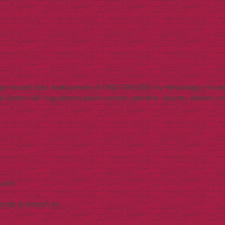
 murah bisa Anda pesan di 0812.1718.0308. by WhatsApp, muda
 Elektro UII Yogyakarta pada contoh gambar. Ukuran, desain, mode
Murah
tak di bawah ini.