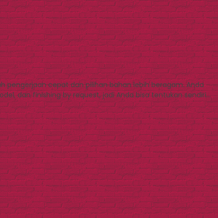
h pengerjaan cepat dan pilihan bahan lebih beragam. Anda
l, dan finishing by request, jadi Anda bisa tentukan sendiri…