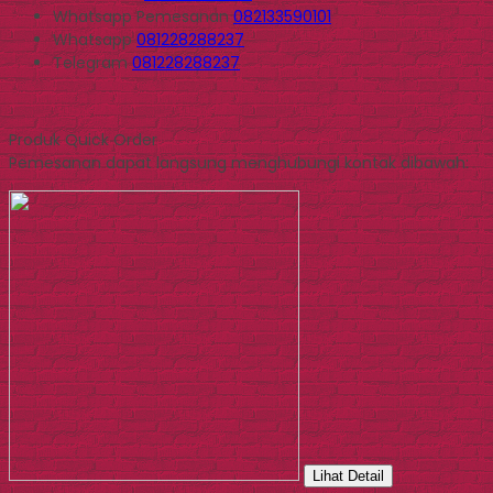
Whatsapp
Pemesanan
082133590101
Whatsapp
081228288237
Telegram
081228288237
Produk Quick Order
Pemesanan dapat langsung menghubungi kontak dibawah:
Lihat Detail