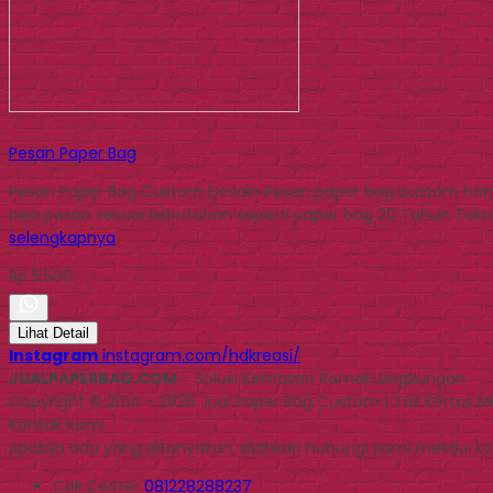
Pesan Paper Bag
Pesan Paper Bag Custom Desain Pesan paper bag custom harga
bisa pesan sesuai kebutuhan seperti paper bag 20 Tahun Teknik
selengkapnya
Rp 5.500
Lihat Detail
Instagram
instagram.com/hdkreasi/
JUALPAPERBAG.COM
- Solusi Kemasan Ramah Lingkungan
Copyright © 2014 - 2026 Jual Paper Bag Custom | Tas Kertas 
Kontak Kami
Apabila ada yang ditanyakan, silahkan hubungi kami melalui kon
Call Center
081228288237