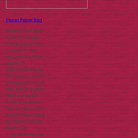
Pesan Paper Bag
Pesan Paper Bag
Custom Desain
Pesan paper bag
custom harga
murah bisa Anda
pesan di
0812.1718.0308. by
WhatsApp, mudah
pengerjaan cepat
dan pilihan bahan
lebih beragam.
Anda bisa pesan
sesuai kebutuhan
seperti paper bag
20 Tahun Teknik
Elektro UII
Yogyakarta pada