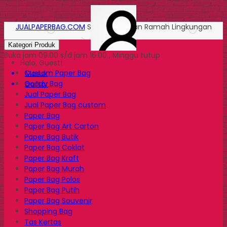
JUALPAPERBAG.COM
Solusi Kemasan Ramah Lingkungan
Kategori Produk
Buka jam 09.00 s/d jam 16.00 , Minggu tutup
Halo, Guest!
Custom Paper Bag
Masuk
Goody Bag
Daftar
Jual Paper Bag
Jual Paper Bag custom
Paper Bag
Paper Bag Art Carton
Paper Bag Butik
Paper Bag Coklat
Paper Bag Kraft
Paper Bag Murah
Paper Bag Polos
Paper Bag Putih
Paper Bag Souvenir
Shopping Bag
Tas Kertas