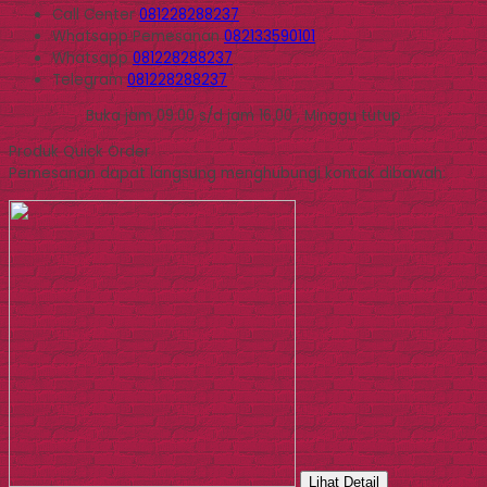
Call Center
081228288237
Whatsapp
Pemesanan
082133590101
Whatsapp
081228288237
Telegram
081228288237
Buka jam 09.00 s/d jam 16.00 , Minggu tutup
Produk Quick Order
Pemesanan dapat langsung menghubungi kontak dibawah:
Lihat Detail