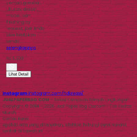
contoh gambar.
Ukuran, desain,
model, dan
finishing by
request, jadi Anda
bisa tentukan
sendiri…
selengkapnya
Rp 5.500
Lihat Detail
Instagram
instagram.com/hdkreasi/
JUALPAPERBAG.COM
- Solusi Kemasan Ramah Lingkungan
Copyright © 2014 - 2026 Jual Paper Bag Custom | Tas Kertas
Murah
Kontak Kami
Apabila ada yang ditanyakan, silahkan hubungi kami melalui
kontak di bawah ini.