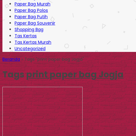
Paper Bag Murah
Paper Bag Polos
Paper Bag Putih
Paper Bag Souvenir
Shopping Bag
Tas Kertas
Tas Kertas Murah
Uncategorized
Beranda
»
Tags "print paper bag Jogja"
Tags
print paper bag Jogja