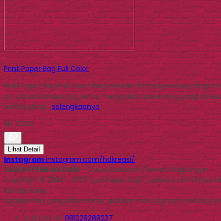
Print Paper Bag Full Color
Print Paper Bag Full Color Harga Murah Print paper bag harga
art carton laminating tentu menjadikan paper bag yang dipe
bahan yang…
selengkapnya
Rp 7.000
Lihat Detail
Instagram
instagram.com/hdkreasi/
JUALPAPERBAG.COM
- Solusi Kemasan Ramah Lingkungan
Copyright © 2014 - 2026 Jual Paper Bag Custom | Tas Kertas 
Kontak Kami
Apabila ada yang ditanyakan, silahkan hubungi kami melalui kon
Call Center
081228288237