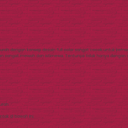
 murah dengan konsep desain full color sangat cocok untuk kemas
san sangat mewah dan istimewa. Tentunya tidak hanya dengan s
Murah
tak di bawah ini.