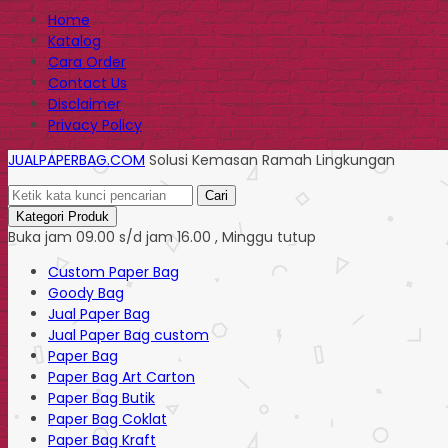
Home
Katalog
Cara Order
Contact Us
Disclaimer
Privacy Policy
JUALPAPERBAG.COM
Solusi Kemasan Ramah Lingkungan
Cari
Kategori Produk
Buka jam 09.00 s/d jam 16.00 , Minggu tutup
Custom Paper Bag
Goody Bag
Jual Paper Bag
Jual Paper Bag custom
Paper Bag
Paper Bag Art Carton
Paper Bag Butik
Paper Bag Coklat
Paper Bag Kraft