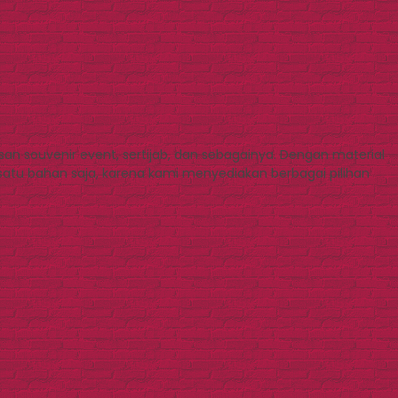
an souvenir event, sertijab, dan sebagainya. Dengan material
atu bahan saja, karena kami menyediakan berbagai pilihan