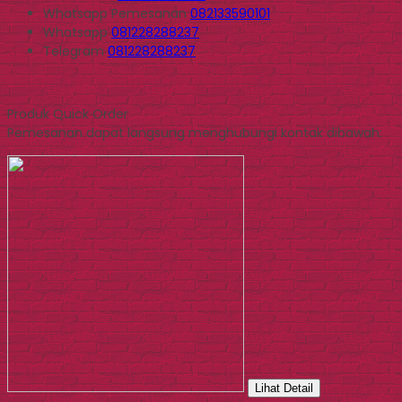
Whatsapp
Pemesanan
082133590101
Whatsapp
081228288237
Telegram
081228288237
Produk Quick Order
Pemesanan dapat langsung menghubungi kontak dibawah:
Lihat Detail