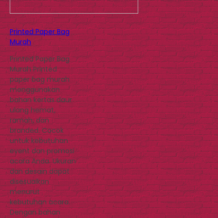
Printed Paper Bag
Murah
Printed Paper Bag
Murah Printed
paper bag murah
menggunakan
bahan kertas daur
ulang hemat,
ramah, dan
branded. Cocok
untuk kebutuhan
event dan promosi
acara Anda. Ukuran
dan desain dapat
disesuaikan
menurut
kebutuhan acara.
Dengan bahan