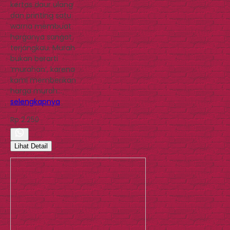
kertas daur ulang
dan printing satu
warna membuat
harganya sangat
terjangkau. Murah
bukan berarti
‘murahan’, karena
kami memberikan
harga murah…
selengkapnya
Rp 2.250
Lihat Detail