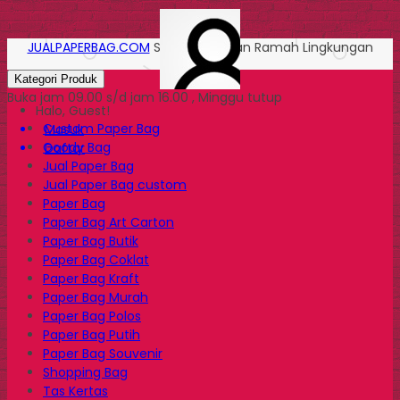
JUALPAPERBAG.COM
Solusi Kemasan Ramah Lingkungan
Kategori Produk
Buka jam 09.00 s/d jam 16.00 , Minggu tutup
Halo, Guest!
Custom Paper Bag
Masuk
Goody Bag
Daftar
Jual Paper Bag
Jual Paper Bag custom
Paper Bag
Paper Bag Art Carton
Paper Bag Butik
Paper Bag Coklat
Paper Bag Kraft
Paper Bag Murah
Paper Bag Polos
Paper Bag Putih
Paper Bag Souvenir
Shopping Bag
Tas Kertas