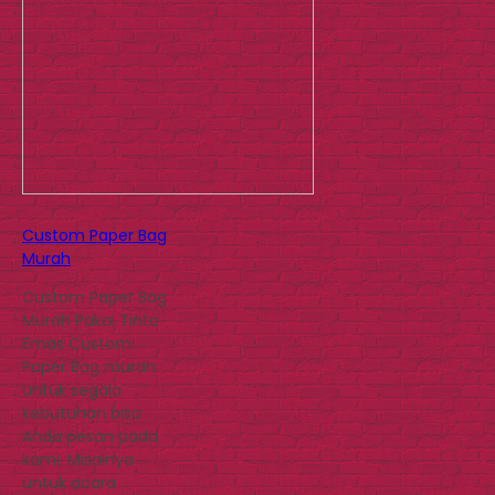
Custom Paper Bag
Murah
Custom Paper Bag
Murah Pakai Tinta
Emas Custom
Paper Bag murah
untuk segala
kebutuhan bisa
Anda pesan pada
kami. Misalnya
untuk acara