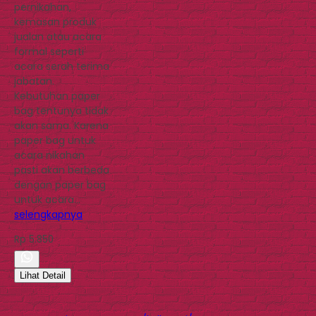
pernikahan,
kemasan produk
jualan atau acara
formal seperti
acara serah terima
jabatan.
Kebutuhan paper
bag tentunya tidak
akan sama. Karena
paper bag untuk
acara nikahan
pasti akan berbeda
dengan paper bag
untuk acara…
selengkapnya
Rp 5.850
Lihat Detail