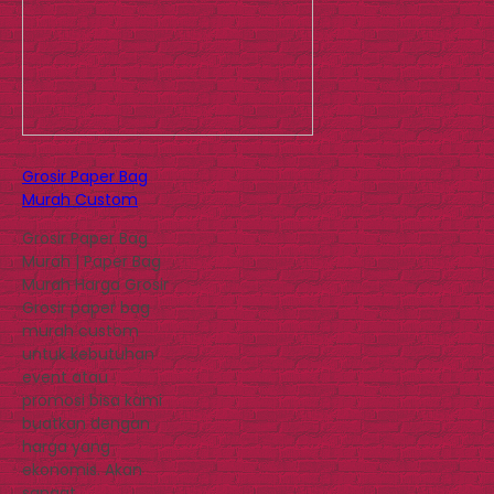
Grosir Paper Bag
Murah Custom
Grosir Paper Bag
Murah | Paper Bag
Murah Harga Grosir
Grosir paper bag
murah custom
untuk kebutuhan
event atau
promosi bisa kami
buatkan dengan
harga yang
ekonomis. Akan
sangat