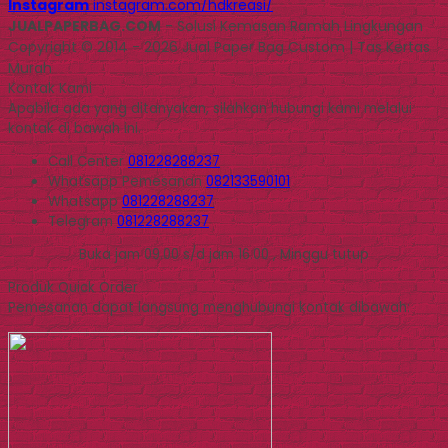
Instagram
instagram.com/hdkreasi/
JUALPAPERBAG.COM
- Solusi Kemasan Ramah Lingkungan
Copyright © 2014 - 2026 Jual Paper Bag Custom | Tas Kertas
Murah
Kontak Kami
Apabila ada yang ditanyakan, silahkan hubungi kami melalui
kontak di bawah ini.
Call Center
081228288237
Whatsapp
Pemesanan
082133590101
Whatsapp
081228288237
Telegram
081228288237
Buka jam 09.00 s/d jam 16.00 , Minggu tutup
Produk Quick Order
Pemesanan dapat langsung menghubungi kontak dibawah: