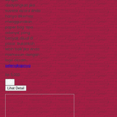
disayangkan jika
suvenir acara Anda
hanya dikemas
menggunakan
paper bag ‘apa
adanya’ yang
banyak dijual di
pasar. Bukankah
lebih baik jika Anda
memesan dengan
logo desain…
selengkapnya
Rp 5.000
Lihat Detail