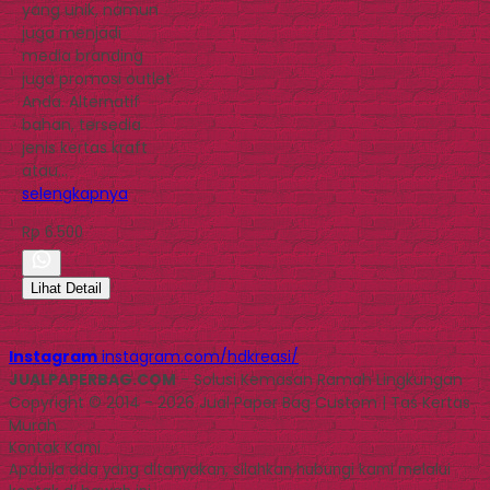
yang unik, namun
juga menjadi
media branding
juga promosi outlet
Anda. Alternatif
bahan, tersedia
jenis kertas kraft
atau…
selengkapnya
Rp 6.500
Lihat Detail
Instagram
instagram.com/hdkreasi/
JUALPAPERBAG.COM
- Solusi Kemasan Ramah Lingkungan
Copyright © 2014 - 2026 Jual Paper Bag Custom | Tas Kertas
Murah
Kontak Kami
Apabila ada yang ditanyakan, silahkan hubungi kami melalui