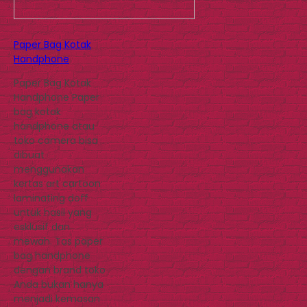
Paper Bag Kotak
Handphone
Paper Bag Kotak
Handphone Paper
bag kotak
handphone atau
toko camera bisa
dibuat
menggunakan
kertas art cartoon
laminating doff
untuk hasil yang
esklusif dan
mewah. Tas paper
bag handphone
dengan brand toko
Anda bukan hanya
menjadi kemasan