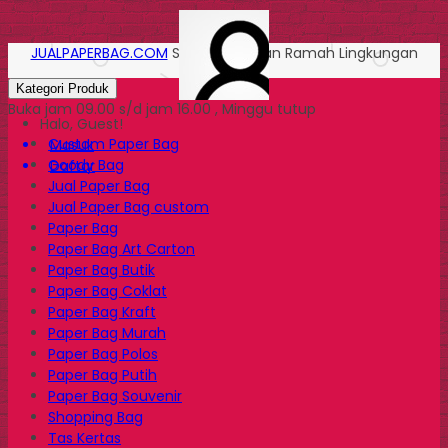
JUALPAPERBAG.COM
Solusi Kemasan Ramah Lingkungan
Kategori Produk
Buka jam 09.00 s/d jam 16.00 , Minggu tutup
Halo, Guest!
Custom Paper Bag
Masuk
Goody Bag
Daftar
Jual Paper Bag
Jual Paper Bag custom
Paper Bag
Paper Bag Art Carton
Paper Bag Butik
Paper Bag Coklat
Paper Bag Kraft
Paper Bag Murah
Paper Bag Polos
Paper Bag Putih
Paper Bag Souvenir
Shopping Bag
Tas Kertas