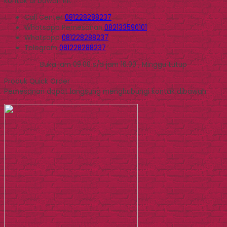
kontak di bawah ini.
Call Center
081228288237
Whatsapp
Pemesanan
082133590101
Whatsapp
081228288237
Telegram
081228288237
Buka jam 09.00 s/d jam 16.00 , Minggu tutup
Produk Quick Order
Pemesanan dapat langsung menghubungi kontak dibawah: