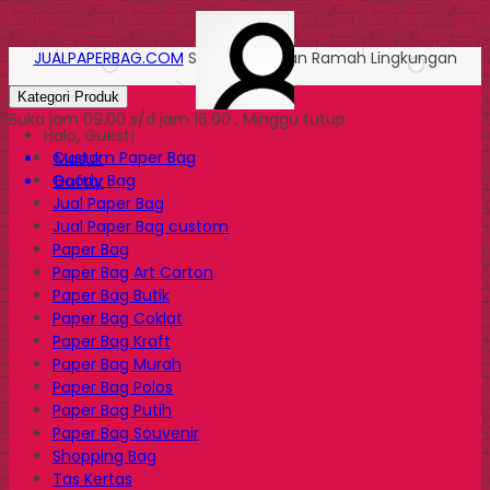
JUALPAPERBAG.COM
Solusi Kemasan Ramah Lingkungan
Kategori Produk
Buka jam 09.00 s/d jam 16.00 , Minggu tutup
Halo, Guest!
Custom Paper Bag
Masuk
Goody Bag
Daftar
Jual Paper Bag
Jual Paper Bag custom
Paper Bag
Paper Bag Art Carton
Paper Bag Butik
Paper Bag Coklat
Paper Bag Kraft
Paper Bag Murah
Paper Bag Polos
Paper Bag Putih
Paper Bag Souvenir
Shopping Bag
Tas Kertas