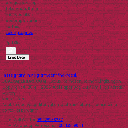
dengan konsep
toko Anda. Kami
menyediakan
beberapa varian
kertas…
selengkapnya
Rp 1.850
Lihat Detail
Instagram
instagram.com/hdkreasi/
JUALPAPERBAG.COM
- Solusi Kemasan Ramah Lingkungan
Copyright © 2014 - 2026 Jual Paper Bag Custom | Tas Kertas
Murah
Kontak Kami
Apabila ada yang ditanyakan, silahkan hubungi kami melalui
kontak di bawah ini.
Call Center
081228288237
Whatsapp
Pemesanan
082133590101