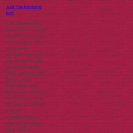
Jual Tas Kantong
Roti
Jual Tas Kantong
Roti Custom Harga
Murah Tas kantong
roti brownies bisa
Anda pesan
dengan logo atau
merek toko Anda
sendiri, mulai Rp.
1.000,-an/pcs saja.
Bahan yang
digunakan yaitu
kertas recycle atau
kertas kraft coklat
125 gsm. Anda bisa
custom
menggunakan
jenis kertas yang
lebih sesuai