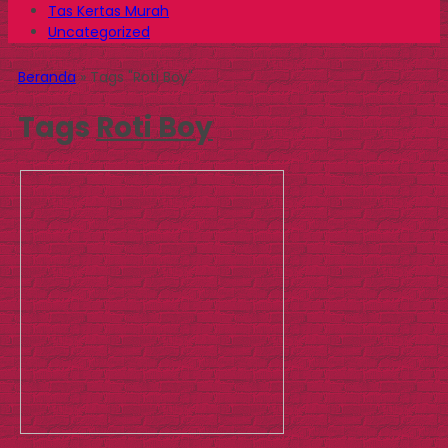
Tas Kertas Murah
Uncategorized
Beranda
»
Tags "Roti Boy"
Tags
Roti Boy