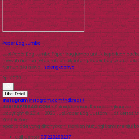
Paper Bag Jumbo
Jual Paper Bag Jumbo Paper bag jumbo untuk keperluan packa
mewah namun tetap ramah dikantong. Paper bag ukuran besar
Namun bila isinya…
selengkapnya
Rp 7.000
Lihat Detail
Instagram
instagram.com/hdkreasi/
JUALPAPERBAG.COM
- Solusi Kemasan Ramah Lingkungan
Copyright © 2014 - 2026 Jual Paper Bag Custom | Tas Kertas 
Kontak Kami
Apabila ada yang ditanyakan, silahkan hubungi kami melalui kon
Call Center
081228288237