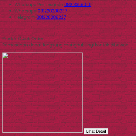
Whatsapp
Pemesanan
082133590101
Whatsapp
081228288237
Telegram
081228288237
Produk Quick Order
Pemesanan dapat langsung menghubungi kontak dibawah:
Lihat Detail