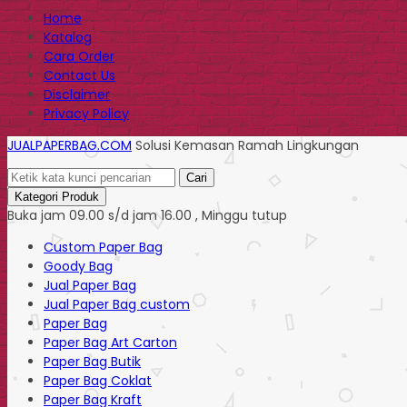
Home
Katalog
Cara Order
Contact Us
Disclaimer
Privacy Policy
JUALPAPERBAG.COM
Solusi Kemasan Ramah Lingkungan
Cari
Kategori Produk
Buka jam 09.00 s/d jam 16.00 , Minggu tutup
Custom Paper Bag
Goody Bag
Jual Paper Bag
Jual Paper Bag custom
Paper Bag
Paper Bag Art Carton
Paper Bag Butik
Paper Bag Coklat
Paper Bag Kraft