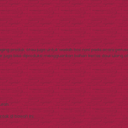
ging produk, atau juga untuk wadah box nasi pada acara perus
 juga bisa diproduksi mengguankan bahan kertas daur ulang 
Murah
tak di bawah ini.