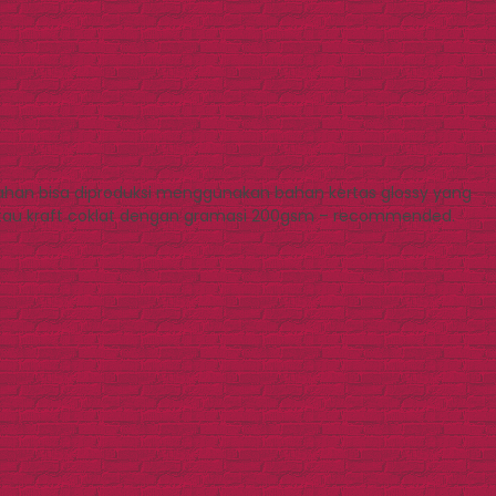
ahan bisa diproduksi menggunakan bahan kertas glossy yang
atau kraft coklat dengan gramasi 200gsm – recommended.