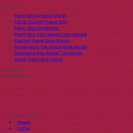
Hot Item
Paper Bag Amplop Murah
Cetak Custom Paper Bag
Paper Bag Pernikahan
Paper Bag Toko Sepatu dan Sandal
Custom Paper Bags Murah
Pembuatan Tas Kertas Batik Murah
Packaging Baju Model Tas Kertas
Cetak Paper Bag Cepat
Kontak Kami
Member Area
Halo, Guest!
Masuk
Daftar