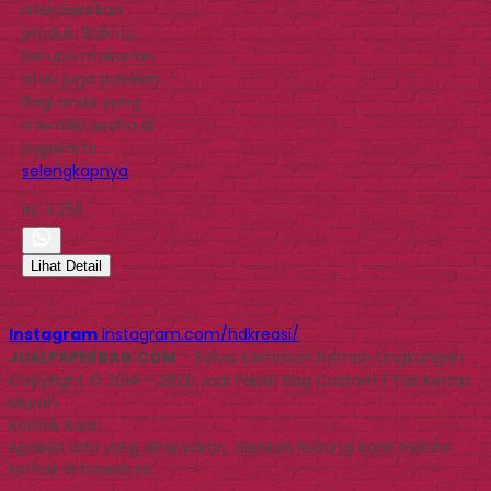
menawarkan
produk. Baik itu
berupa makanan
atau juga pakaian.
Bagi anda yang
memiliki usaha di
jogjakarta….
selengkapnya
Rp 3.250
Lihat Detail
Instagram
instagram.com/hdkreasi/
JUALPAPERBAG.COM
- Solusi Kemasan Ramah Lingkungan
Copyright © 2014 - 2026 Jual Paper Bag Custom | Tas Kertas
Murah
Kontak Kami
Apabila ada yang ditanyakan, silahkan hubungi kami melalui
kontak di bawah ini.