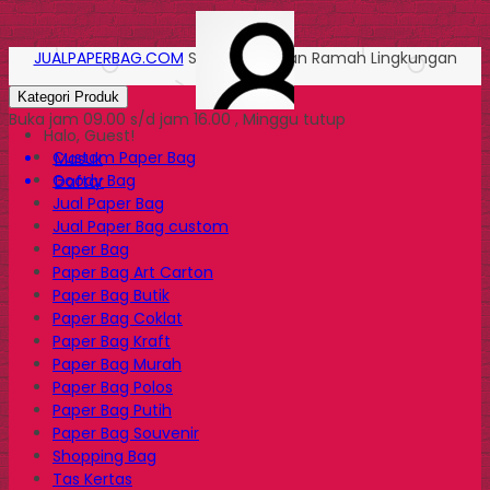
JUALPAPERBAG.COM
Solusi Kemasan Ramah Lingkungan
Kategori Produk
Buka jam 09.00 s/d jam 16.00 , Minggu tutup
Halo, Guest!
Custom Paper Bag
Masuk
Goody Bag
Daftar
Jual Paper Bag
Jual Paper Bag custom
Paper Bag
Paper Bag Art Carton
Paper Bag Butik
Paper Bag Coklat
Paper Bag Kraft
Paper Bag Murah
Paper Bag Polos
Paper Bag Putih
Paper Bag Souvenir
Shopping Bag
Tas Kertas