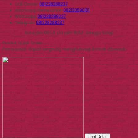
Call Center
081228288237
Whatsapp
Pemesanan
082133590101
Whatsapp
081228288237
Telegram
081228288237
Buka jam 09.00 s/d jam 16.00 , Minggu tutup
Produk Quick Order
Pemesanan dapat langsung menghubungi kontak dibawah:
Lihat Detail