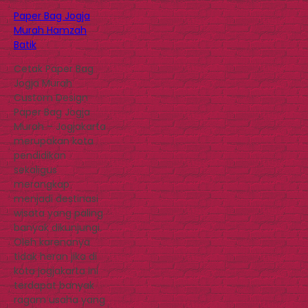
Paper Bag Jogja
Murah Hamzah
Batik
Cetak Paper Bag
Jogja Murah
Custom Design
Paper Bag Jogja
Murah – Jogjakarta
merupakan kota
pendidikan
sekaligus
merangkap
menjadi destinasi
wisata yang paling
banyak dikunjungi.
Oleh karenanya
tidak heran jika di
kota jogjakarta ini
terdapat banyak
ragam usaha yang