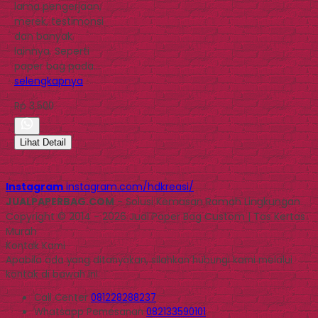
lama pengerjaan,
merek, testimonsi
dan banyak
lainnya. Seperti
paper bag pada…
selengkapnya
Rp 3.500
Lihat Detail
Instagram
instagram.com/hdkreasi/
JUALPAPERBAG.COM
- Solusi Kemasan Ramah Lingkungan
Copyright © 2014 - 2026 Jual Paper Bag Custom | Tas Kertas
Murah
Kontak Kami
Apabila ada yang ditanyakan, silahkan hubungi kami melalui
kontak di bawah ini.
Call Center
081228288237
Whatsapp
Pemesanan
082133590101