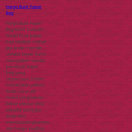
Harga Buat Paper
Bag
Harga Buat Paper
Bag Motif Custom
Harga buat paper
bag tidaklah mahal
jika Anda memilih
vendor tepat. Kami
merupakan vendor
pembuat paper
bag yang
terpercaya. Dalam
menetukan pilihan,
Anda harus jeli
mana yang benar-
benar vendor atau
sekadar penyalur.
Anda bisa
membandingkannya
dari harga, kualitas,