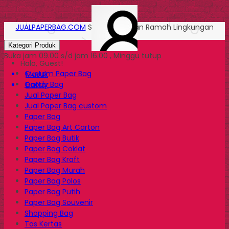
JUALPAPERBAG.COM
Solusi Kemasan Ramah Lingkungan
Kategori Produk
Buka jam 09.00 s/d jam 16.00 , Minggu tutup
Halo, Guest!
Custom Paper Bag
Masuk
Goody Bag
Daftar
Jual Paper Bag
Jual Paper Bag custom
Paper Bag
Paper Bag Art Carton
Paper Bag Butik
Paper Bag Coklat
Paper Bag Kraft
Paper Bag Murah
Paper Bag Polos
Paper Bag Putih
Paper Bag Souvenir
Shopping Bag
Tas Kertas