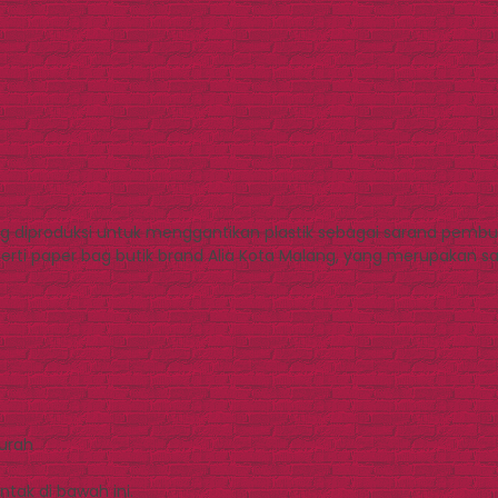
g diproduksi untuk menggantikan plastik sebagai sarana pemb
erti paper bag butik brand Alia Kota Malang, yang merupakan s
Murah
tak di bawah ini.