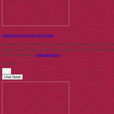
Paper Bag Kaos Kertas Coklat
Paper Bag Kaos Prinitng Logo Usaha Paper Bag Kaos – Kaos me
penjualan kaos baik secara offline maupun online. Barang re
berinovasi dalam…
selengkapnya
Rp 2.850
Lihat Detail