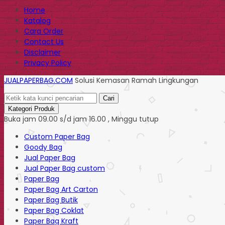
Home
Katalog
Cara Order
Contact Us
Disclaimer
Privacy Policy
JUALPAPERBAG.COM
Solusi Kemasan Ramah Lingkungan
Cari
Kategori Produk
Buka jam 09.00 s/d jam 16.00 , Minggu tutup
Custom Paper Bag
Goody Bag
Jual Paper Bag
Jual Paper Bag custom
Paper Bag
Paper Bag Art Carton
Paper Bag Butik
Paper Bag Coklat
Paper Bag Kraft