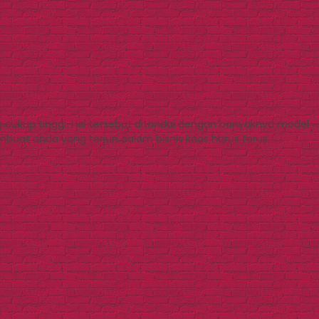
g cukup tinggi. Hal tersebut ditandai dengan banyaknya model
mbuat anda yang terjun dalam bisnis kaos harus terus