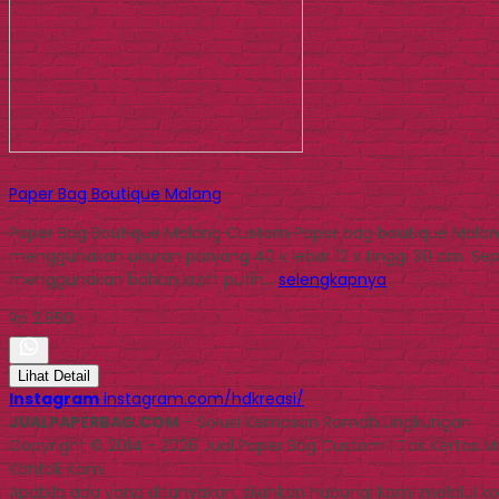
Paper Bag Boutique Malang
Paper Bag Boutique Malang Custom Paper bag boutique Malan
menggunakan ukuran panjang 40 x lebar 12 x tinggi 30 cm. Sep
menggunakan bahan kraft putih…
selengkapnya
Rp 2.850
Lihat Detail
Instagram
instagram.com/hdkreasi/
JUALPAPERBAG.COM
- Solusi Kemasan Ramah Lingkungan
Copyright © 2014 - 2026 Jual Paper Bag Custom | Tas Kertas 
Kontak Kami
Apabila ada yang ditanyakan, silahkan hubungi kami melalui kon