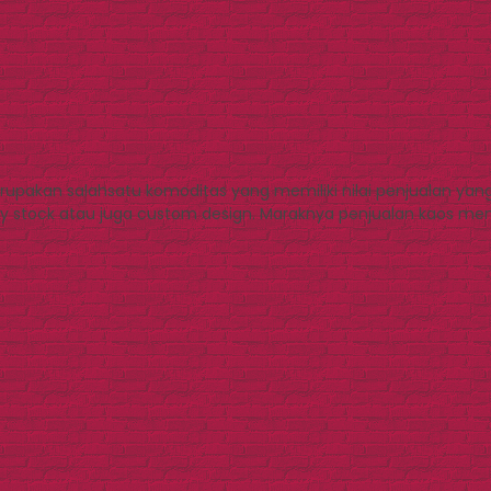
rupakan salahsatu komoditas yang memiliki nilai penjualan yan
ady stock atau juga custom design. Maraknya penjualan kaos me