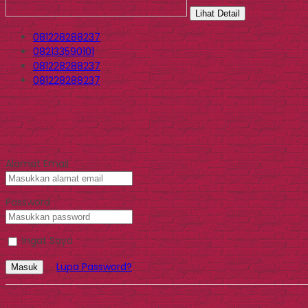
Lihat Detail
081228288237
082133590101
081228288237
081228288237
Alamat Email
Password
Ingat Saya
Lupa Password?
Masuk