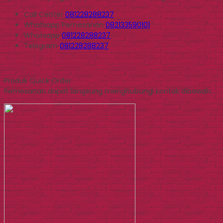
Call Center
081228288237
Whatsapp
Pemesanan
082133590101
Whatsapp
081228288237
Telegram
081228288237
Produk Quick Order
Pemesanan dapat langsung menghubungi kontak dibawah: