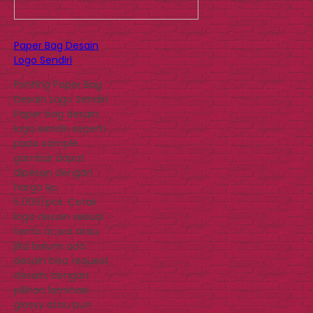
Paper Bag Desain
Logo Sendiri
Printing Paper Bag
Desain Logo Sendiri
Paper bag desain
logo sendiri seperti
pada sample
gambar dapat
dipesan dengan
harga Rp.
5.000/pcs. Cetak
logo desain sesuai
tema acara atau
jika belum ada
desain bisa request
desain, dengan
pilihan laminasi
glossy atau pun