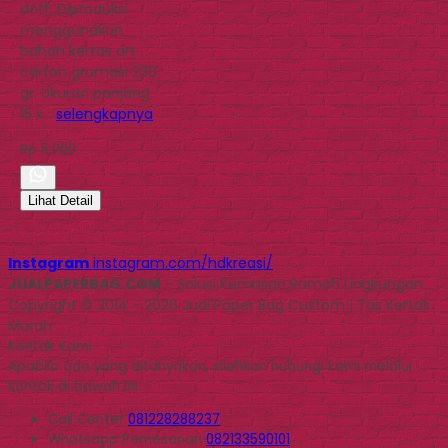
doff. Diproduksi
menggunakan
bahan kertas art
carton gramasi 230
gr. Ukuran panjang
15 x…
selengkapnya
Rp 5.000
Lihat Detail
Instagram
instagram.com/hdkreasi/
JUALPAPERBAG.COM
- Solusi Kemasan Ramah Lingkungan
Copyright © 2014 - 2026 Jual Paper Bag Custom | Tas Kertas
Murah
Kontak Kami
Apabila ada yang ditanyakan, silahkan hubungi kami melalui
kontak di bawah ini.
Call Center
081228288237
Whatsapp
Pemesanan
082133590101