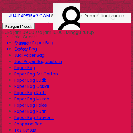
JUALPAPERBAG.COM
Solusi Kemasan Ramah Lingkungan
Kategori Produk
Buka jam 09.00 s/d jam 16.00 , Minggu tutup
Halo, Guest!
Custom Paper Bag
Masuk
Goody Bag
Daftar
Jual Paper Bag
Jual Paper Bag custom
Paper Bag
Paper Bag Art Carton
Paper Bag Butik
Paper Bag Coklat
Paper Bag Kraft
Paper Bag Murah
Paper Bag Polos
Paper Bag Putih
Paper Bag Souvenir
Shopping Bag
Tas Kertas