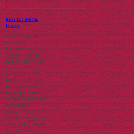
Bikin Tas Kertas
Murah
Bikin Tas Kertas
Murah Bikin Tas
Kertas Murah
dengan kualitas
terbaik bisa Anda
dapatkan dengan
memesan pada
kami. Pemesanan
pembuatan tas
kertas pada kami
sangat mudah dan
Anda bebas
menentukan
sendiri bagaimana
tas packing kertas
itu ingin dibuat.