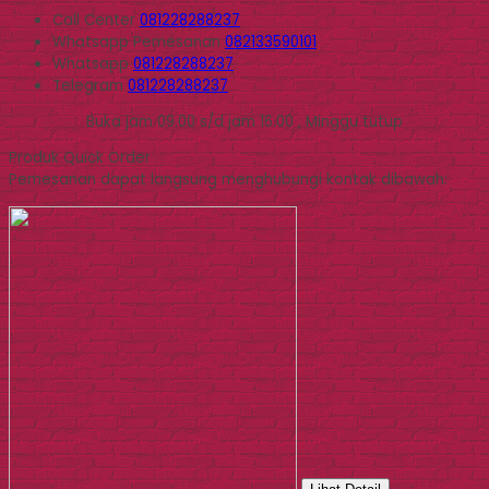
Call Center
081228288237
Whatsapp
Pemesanan
082133590101
Whatsapp
081228288237
Telegram
081228288237
Buka jam 09.00 s/d jam 16.00 , Minggu tutup
Produk Quick Order
Pemesanan dapat langsung menghubungi kontak dibawah: