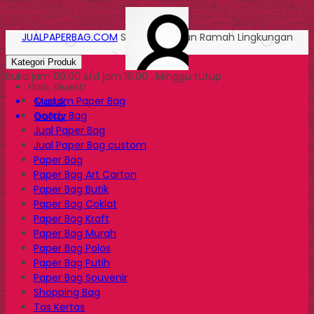
JUALPAPERBAG.COM
Solusi Kemasan Ramah Lingkungan
Kategori Produk
Buka jam 09.00 s/d jam 16.00 , Minggu tutup
Halo, Guest!
Custom Paper Bag
Masuk
Goody Bag
Daftar
Jual Paper Bag
Jual Paper Bag custom
Paper Bag
Paper Bag Art Carton
Paper Bag Butik
Paper Bag Coklat
Paper Bag Kraft
Paper Bag Murah
Paper Bag Polos
Paper Bag Putih
Paper Bag Souvenir
Shopping Bag
Tas Kertas