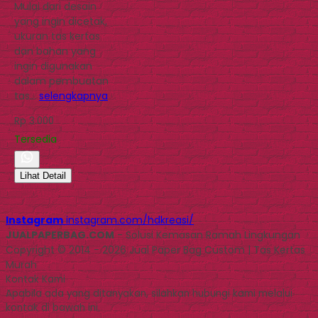
Mulai dari desain
yang ingin dicetak,
ukuran tas kertas
dan bahan yang
ingin digunakan
dalam pembuatan
tas…
selengkapnya
Rp 3.000
Tersedia
Lihat Detail
Instagram
instagram.com/hdkreasi/
JUALPAPERBAG.COM
- Solusi Kemasan Ramah Lingkungan
Copyright © 2014 - 2026 Jual Paper Bag Custom | Tas Kertas
Murah
Kontak Kami
Apabila ada yang ditanyakan, silahkan hubungi kami melalui
kontak di bawah ini.