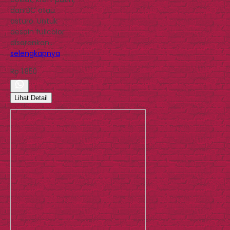
dan BC atau
asturo. Untuk
desain fullcolor
disarankan…
selengkapnya
Rp 1.850
Lihat Detail