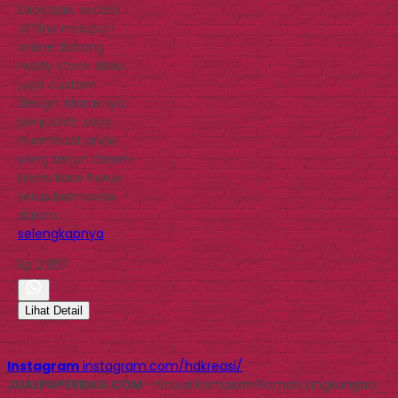
kaos baik secara
offline maupun
online. Barang
ready stock atau
juga custom
design. Maraknya
penjualan kaos
membuat anda
yang terjun dalam
bisnis kaos harus
terus berinovasi
dalam…
selengkapnya
Rp 2.850
Lihat Detail
Instagram
instagram.com/hdkreasi/
JUALPAPERBAG.COM
- Solusi Kemasan Ramah Lingkungan