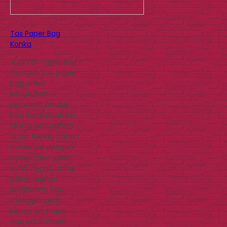
Tas Paper Bag
Konka
Jual Tas Paper Bag
Custom Tas paper
bag untuk
kebutuhan
kemasan produk
bisa kami produksi
sesuai kebutuhan
Anda. Pilihan bahan
bervariasi dengan
pengerjaan yang
extra cepat. Untuk
pilihan bahan
laminating bisa
menggunakan
kertas art paper
dan art cartoon