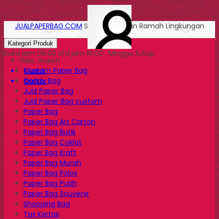
JUALPAPERBAG.COM
Solusi Kemasan Ramah Lingkungan
Kategori Produk
Buka jam 09.00 s/d jam 16.00 , Minggu tutup
Halo, Guest!
Custom Paper Bag
Masuk
Goody Bag
Daftar
Jual Paper Bag
Jual Paper Bag custom
Paper Bag
Paper Bag Art Carton
Paper Bag Butik
Paper Bag Coklat
Paper Bag Kraft
Paper Bag Murah
Paper Bag Polos
Paper Bag Putih
Paper Bag Souvenir
Shopping Bag
Tas Kertas