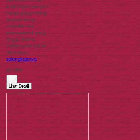
lingkungan dengan
harga yang miring.
Namun tetap
memiliki nilai
promosional yang
tinggi. Warna
coklat pada tas ini
dihasilkan…
selengkapnya
Rp 1.850
Lihat Detail