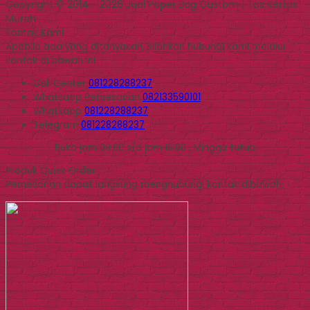
Copyright © 2014 - 2026 Jual Paper Bag Custom | Tas Kertas
Murah
Kontak Kami
Apabila ada yang ditanyakan, silahkan hubungi kami melalui
kontak di bawah ini.
Call Center
081228288237
Whatsapp
Pemesanan
082133590101
Whatsapp
081228288237
Telegram
081228288237
Buka jam 09.00 s/d jam 16.00 , Minggu tutup
Produk Quick Order
Pemesanan dapat langsung menghubungi kontak dibawah: