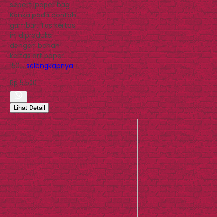
seperti paper bag
Konka pada contoh
gambar. Tas kertas
ini diproduksi
dengan bahan
kertas art paper
150…
selengkapnya
Rp 5.500
Lihat Detail