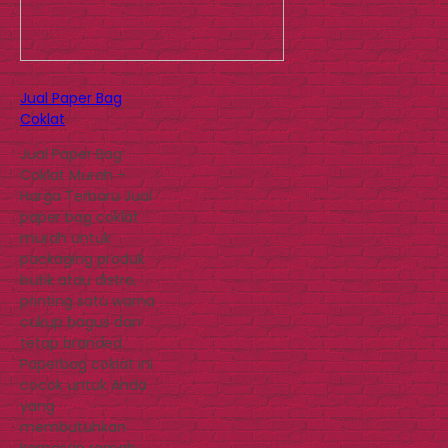
Jual Paper Bag
Coklat
Jual Paper Bag
Coklat Murah –
Harga Terbaru Jual
paper bag coklat
murah untuk
packaging produk
butik atau distro,
printing satu warna
cukup bagus dan
tetap branded.
Paperbag coklat ini
cocok untuk Anda
yang
membutuhkan
kemasan ramah