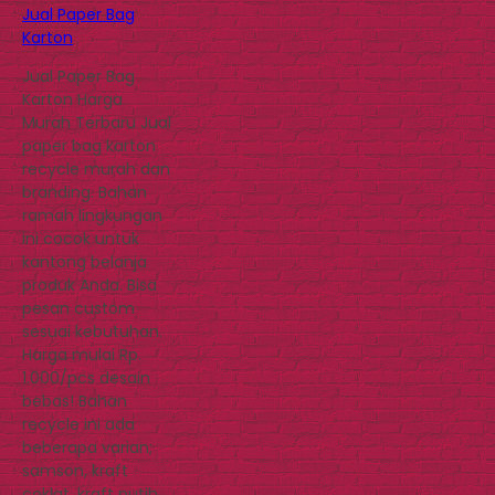
Jual Paper Bag
Karton
Jual Paper Bag
Karton Harga
Murah Terbaru Jual
paper bag karton
recycle murah dan
branding. Bahan
ramah lingkungan
ini cocok untuk
kantong belanja
produk Anda. Bisa
pesan custom
sesuai kebutuhan.
Harga mulai Rp.
1.000/pcs desain
bebas! Bahan
recycle ini ada
beberapa varian;
samson, kraft
coklat, kraft putih,