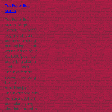
Tas Paper Bag
Murah
Tas Paper Bag
Murah Harga
Terbaru Tas paper
bag murah dari
bahan daur ulang,
printing logo – satu
warna, harga mulai
Rp. 1.000/pcs. Tas
paper bag ukuran
kecil ini cocok
untuk kemasan
souvenir, kantong
toko aksesoris,
atau bisa juga
untuk kantong toko
perhiasan. Bahan
daur ulang yang
ulet dan natural ini