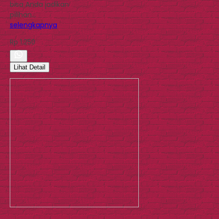
bisa Anda jadikan
pilihan…
selengkapnya
Rp 1.250
Lihat Detail