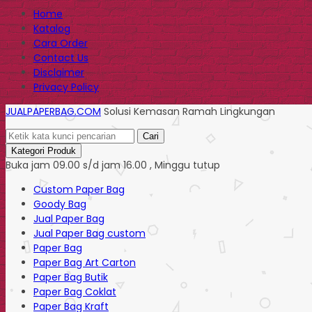
Home
Katalog
Cara Order
Contact Us
Disclaimer
Privacy Policy
JUALPAPERBAG.COM
Solusi Kemasan Ramah Lingkungan
Cari
Kategori Produk
Buka jam 09.00 s/d jam 16.00 , Minggu tutup
Custom Paper Bag
Goody Bag
Jual Paper Bag
Jual Paper Bag custom
Paper Bag
Paper Bag Art Carton
Paper Bag Butik
Paper Bag Coklat
Paper Bag Kraft