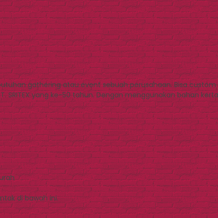
tuhan gathering atau event sebuah perusahaan. Bisa custom uk
T. SRITEX yang ke-50 tahun. Dengan menggunakan bahan kertas a
Murah
tak di bawah ini.