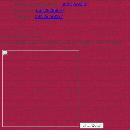
Whatsapp
Pemesanan
082133590101
Whatsapp
081228288237
Telegram
081228288237
Produk Quick Order
Pemesanan dapat langsung menghubungi kontak dibawah:
Lihat Detail