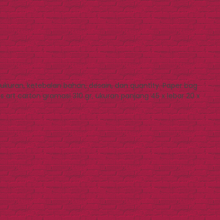
uran, ketebalan bahan, desain, dan quantity. Paper bag
rt carton gramasi 310 gr, ukuran panjang 45 x lebar 20 x