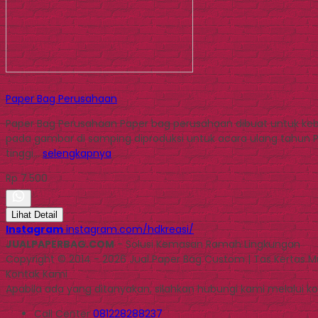
Paper Bag Perusahaan
Paper Bag Perusahaan Paper bag perusahaan dibuat untuk kebu
pada gambar di samping diproduksi untuk acara ulang tahun P
tinggi…
selengkapnya
Rp 7.500
Lihat Detail
Instagram
instagram.com/hdkreasi/
JUALPAPERBAG.COM
- Solusi Kemasan Ramah Lingkungan
Copyright © 2014 - 2026 Jual Paper Bag Custom | Tas Kertas 
Kontak Kami
Apabila ada yang ditanyakan, silahkan hubungi kami melalui kon
Call Center
081228288237