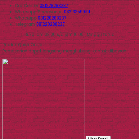
Call Center
081228288237
Whatsapp
Pemesanan
082133590101
Whatsapp
081228288237
Telegram
081228288237
Buka jam 09.00 s/d jam 16.00 , Minggu tutup
Produk Quick Order
Pemesanan dapat langsung menghubungi kontak dibawah: