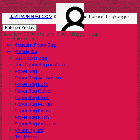
JUALPAPERBAG.COM
Solusi Kemasan Ramah Lingkungan
Kategori Produk
Buka jam 09.00 s/d jam 16.00 , Minggu tutup
Halo, Guest!
Custom Paper Bag
Masuk
Goody Bag
Daftar
Jual Paper Bag
Jual Paper Bag custom
Paper Bag
Paper Bag Art Carton
Paper Bag Butik
Paper Bag Coklat
Paper Bag Kraft
Paper Bag Murah
Paper Bag Polos
Paper Bag Putih
Paper Bag Souvenir
Shopping Bag
Tas Kertas