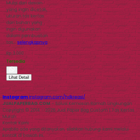
Mulai dari desain
yang ingin dicetak,
ukuran tas kertas
dan bahan yang
ingin digunakan
dalam pembuatan
tas…
selengkapnya
Rp 3.000
Tersedia
Lihat Detail
Instagram
instagram.com/hdkreasi/
JUALPAPERBAG.COM
- Solusi Kemasan Ramah Lingkungan
Copyright © 2014 - 2026 Jual Paper Bag Custom | Tas Kertas
Murah
Kontak Kami
Apabila ada yang ditanyakan, silahkan hubungi kami melalui
kontak di bawah ini.