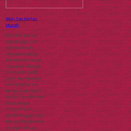
Bikin Tas Kertas
Murah
Bikin Tas Kertas
Murah Bikin Tas
Kertas Murah
dengan kualitas
terbaik bisa Anda
dapatkan dengan
memesan pada
kami. Pemesanan
pembuatan tas
kertas pada kami
sangat mudah dan
Anda bebas
menentukan
sendiri bagaimana
tas packing kertas
itu ingin dibuat.