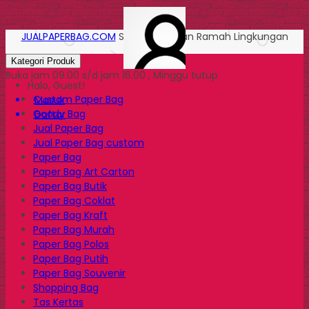
JUALPAPERBAG.COM
Solusi Kemasan Ramah Lingkungan
Kategori Produk
Buka jam 09.00 s/d jam 16.00 , Minggu tutup
Halo, Guest!
Custom Paper Bag
Masuk
Goody Bag
Daftar
Jual Paper Bag
Jual Paper Bag custom
Paper Bag
Paper Bag Art Carton
Paper Bag Butik
Paper Bag Coklat
Paper Bag Kraft
Paper Bag Murah
Paper Bag Polos
Paper Bag Putih
Paper Bag Souvenir
Shopping Bag
Tas Kertas