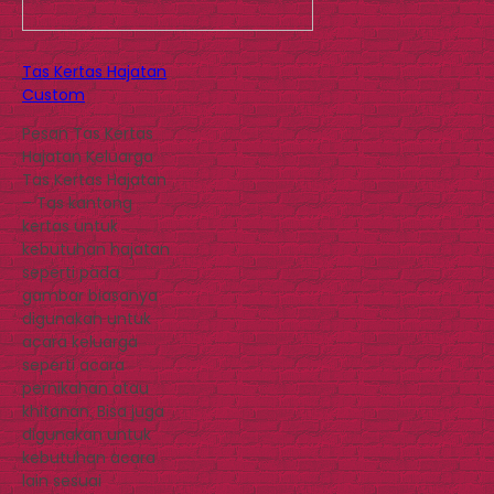
Tas Kertas Hajatan
Custom
Pesan Tas Kertas
Hajatan Keluarga
Tas Kertas Hajatan
– Tas kantong
kertas untuk
kebutuhan hajatan
seperti pada
gambar biasanya
digunakan untuk
acara keluarga
seperti acara
pernikahan atau
khitanan. Bisa juga
digunakan untuk
kebutuhan acara
lain sesuai