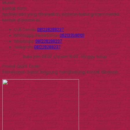
Murah
Kontak Kami
Apabila ada yang ditanyakan, silahkan hubungi kami melalui
kontak di bawah ini.
Call Center
081228288237
Whatsapp
Pemesanan
082133590101
Whatsapp
081228288237
Telegram
081228288237
Buka jam 09.00 s/d jam 16.00 , Minggu tutup
Produk Quick Order
Pemesanan dapat langsung menghubungi kontak dibawah: