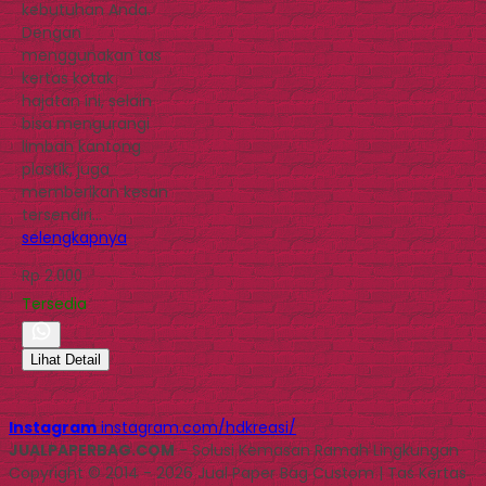
kebutuhan Anda.
Dengan
menggunakan tas
kertas kotak
hajatan ini, selain
bisa mengurangi
limbah kantong
plastik, juga
memberikan kesan
tersendiri…
selengkapnya
Rp 2.000
Tersedia
Lihat Detail
Instagram
instagram.com/hdkreasi/
JUALPAPERBAG.COM
- Solusi Kemasan Ramah Lingkungan
Copyright © 2014 - 2026 Jual Paper Bag Custom | Tas Kertas