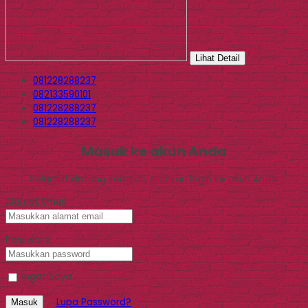
Lihat Detail
081228288237
082133590101
081228288237
081228288237
Masuk ke akun Anda
Selamat datang kembali, silahkan login ke akun Anda.
Alamat Email
Password
Ingat Saya
Lupa Password?
Masuk