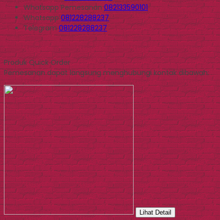
Whatsapp
Pemesanan
082133590101
Whatsapp
081228288237
Telegram
081228288237
Produk Quick Order
Pemesanan dapat langsung menghubungi kontak dibawah:
Lihat Detail