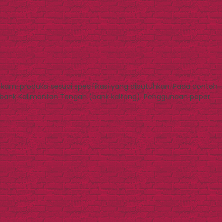
ami produksi sesuai spesifikasi yang dibutuhkan. Pada contoh
bank Kalimantan Tengah (bank kalteng). Penggunaan paper