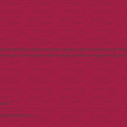
nk untuk kebutuhan kemasan souvenir, promosi dan event bisa k
ami buat untuk memenuhi pesanan pembuatan paper bag dari 
Murah
tak di bawah ini.