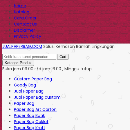
Home
Katalog
Cara Order
Contact Us
Disclaimer
Privacy Policy
JUALPAPERBAG.COM
Solusi Kemasan Ramah Lingkungan
Cari
Kategori Produk
Buka jam 09.00 s/d jam 16.00 , Minggu tutup
Custom Paper Bag
Goody Bag
Jual Paper Bag
Jual Paper Bag custom
Paper Bag
Paper Bag Art Carton
Paper Bag Butik
Paper Bag Coklat
Paper Bag Kraft