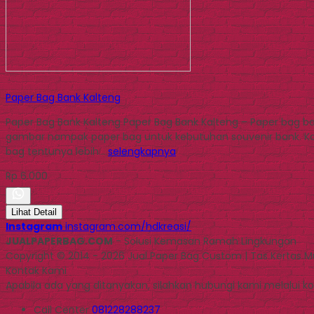
Paper Bag Bank Kalteng
Paper Bag Bank Kalteng Paper Bag Bank Kalteng – Paper bag ba
gambar nampak paper bag untuk kebutuhan souvenir bank. K
bag tentunya lebih…
selengkapnya
Rp 6.000
Lihat Detail
Instagram
instagram.com/hdkreasi/
JUALPAPERBAG.COM
- Solusi Kemasan Ramah Lingkungan
Copyright © 2014 - 2026 Jual Paper Bag Custom | Tas Kertas 
Kontak Kami
Apabila ada yang ditanyakan, silahkan hubungi kami melalui kon
Call Center
081228288237