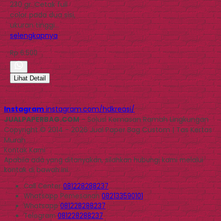
230 gr. Cetak full
color pada dua sisi,
ukuran tinggi…
selengkapnya
Rp 6.500
Lihat Detail
Instagram
instagram.com/hdkreasi/
JUALPAPERBAG.COM
- Solusi Kemasan Ramah Lingkungan
Copyright © 2014 - 2026 Jual Paper Bag Custom | Tas Kertas
Murah
Kontak Kami
Apabila ada yang ditanyakan, silahkan hubungi kami melalui
kontak di bawah ini.
Call Center
081228288237
Whatsapp
Pemesanan
082133590101
Whatsapp
081228288237
Telegram
081228288237