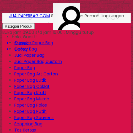
JUALPAPERBAG.COM
Solusi Kemasan Ramah Lingkungan
Kategori Produk
Buka jam 09.00 s/d jam 16.00 , Minggu tutup
Halo, Guest!
Custom Paper Bag
Masuk
Goody Bag
Daftar
Jual Paper Bag
Jual Paper Bag custom
Paper Bag
Paper Bag Art Carton
Paper Bag Butik
Paper Bag Coklat
Paper Bag Kraft
Paper Bag Murah
Paper Bag Polos
Paper Bag Putih
Paper Bag Souvenir
Shopping Bag
Tas Kertas