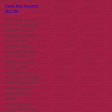
Paper Bag Souvenir
HUT TNI
Paper Bag Souvenir
HUT TNI Paper bag
souvenir HUT TNI
bisa dibuat seperti
pada contoh
gambar. Bahan
tebal, pengerjaan
extra cepat, full
printing & gloosy.
Cocok untuk
wadah souvenir di
hari yang istimewa!
Tas kertas souvenir
seperti contoh
pada gambar
dibuat
menggunakan
bahan kertas ivory