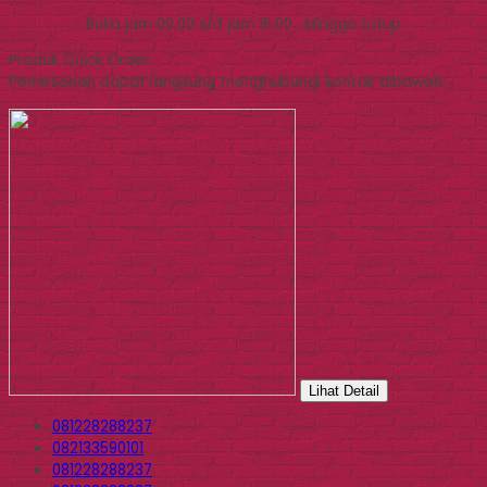
Buka jam 09.00 s/d jam 16.00 , Minggu tutup
Produk Quick Order
Pemesanan dapat langsung menghubungi kontak dibawah:
Lihat Detail
081228288237
082133590101
081228288237