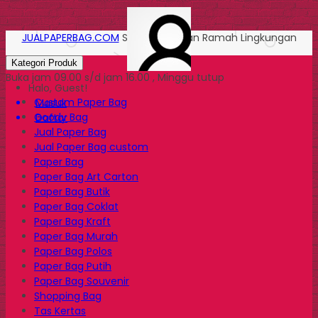
JUALPAPERBAG.COM
Solusi Kemasan Ramah Lingkungan
Kategori Produk
Buka jam 09.00 s/d jam 16.00 , Minggu tutup
Halo, Guest!
Custom Paper Bag
Masuk
Goody Bag
Daftar
Jual Paper Bag
Jual Paper Bag custom
Paper Bag
Paper Bag Art Carton
Paper Bag Butik
Paper Bag Coklat
Paper Bag Kraft
Paper Bag Murah
Paper Bag Polos
Paper Bag Putih
Paper Bag Souvenir
Shopping Bag
Tas Kertas