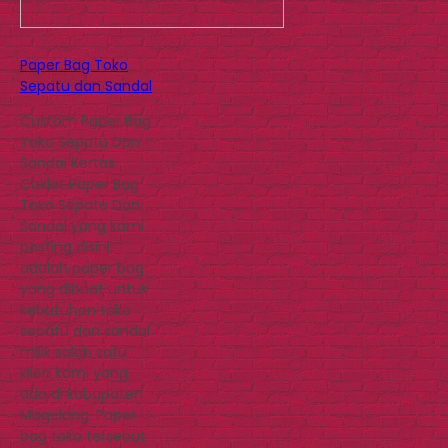
Paper Bag Toko
Sepatu dan Sandal
Custom Paper Bag
Toko Sepatu Dan
Sandal Kertas
Coklat Paper Bag
Toko Sepatu Dan
Sandal yang kami
posting disini
adalah paper bag
yang dibuat untuk
kebutuhan toko
sepatu dan sandal
milik salah satu
klien kami yang
ada di kabupaten
Magelang. Paper
bag toko tersebut