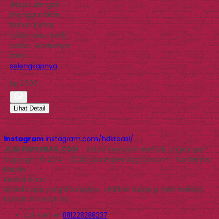
dibuat dengan
menggunakan
bahan kertas
coklat atau kraft
coklat. Warnanya
mirip…
selengkapnya
Rp 2.500
Lihat Detail
Instagram
instagram.com/hdkreasi/
JUALPAPERBAG.COM
- Solusi Kemasan Ramah Lingkungan
Copyright © 2014 - 2026 Jual Paper Bag Custom | Tas Kertas
Murah
Kontak Kami
Apabila ada yang ditanyakan, silahkan hubungi kami melalui
kontak di bawah ini.
Call Center
081228288237