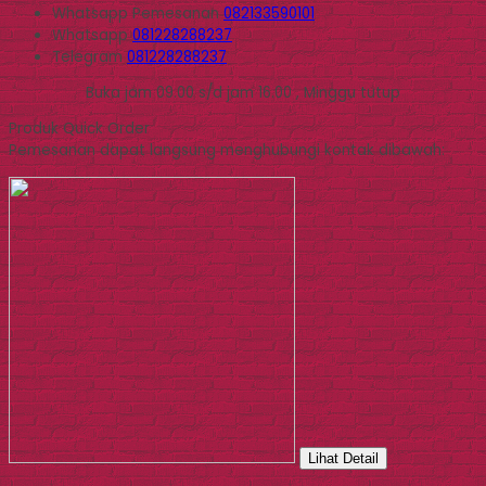
Whatsapp
Pemesanan
082133590101
Whatsapp
081228288237
Telegram
081228288237
Buka jam 09.00 s/d jam 16.00 , Minggu tutup
Produk Quick Order
Pemesanan dapat langsung menghubungi kontak dibawah:
Lihat Detail