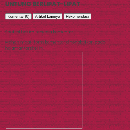
UNTUNG BERLIPAT-LIPAT
Komentar (0)
Artikel Lainnya
Rekomendasi
Saat ini belum tersedia komentar.
Mohon maaf, form komentar dinonaktifkan pada
halaman/artikel ini.