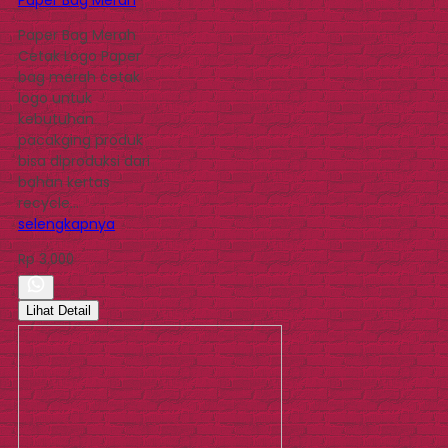
Paper Bag Merah
Cetak Logo Paper
bag merah cetak
logo untuk
kebutuhan
pacakging produk
bisa diproduksi dari
bahan kertas
recycle…
selengkapnya
Rp 3.000
Lihat Detail