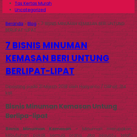
Tas Kertas Murah
Uncategorized
Beranda
»
Blog
»
7 BISNIS MINUMAN KEMASAN BERI UNTUNG
BERLIPAT-LIPAT
7 BISNIS MINUMAN
KEMASAN BERI UNTUNG
BERLIPAT-LIPAT
Diposting pada 21 March 2018 oleh Hariyanto / Dilihat: 314
kali
Bisnis Minuman Kemasan Untung
Berlipa-lipat
Bisnis Minuman Kemasan
– Minuman merupakan
kebutuhan pokok semua orang. Jika sesuatu telah