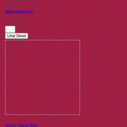
paper…
selengkapnya
Rp 2.500
Lihat Detail
Grosir Paper Bag