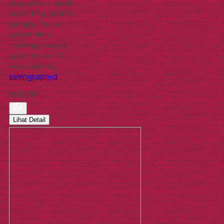
Bag Jakarta Cetak
paper bag Jakarta
dengan model
potrait atau
meninggi seperti
pesanan dari PT
Vads Jakarta,…
selengkapnya
Rp 6.000
Lihat Detail