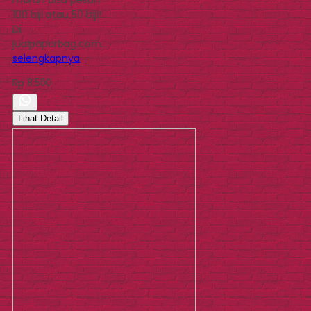
100 biji atau 50 biji!
Di
jualpaperbag.com…
selengkapnya
Rp 8.500
Lihat Detail