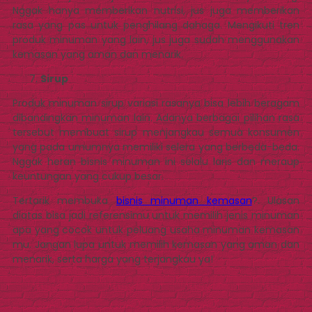
Nggak hanya memberikan nutrisi, jus juga memberikan
rasa yang pas untuk penghilang dahaga. Mengikuti tren
produk minuman yang lain, jus juga sudah menggunakan
kemasan yang aman dan menarik.
Sirup
Produk minuman sirup variasi rasanya bisa lebih beragam
dibandingkan minuman lain. Adanya berbagai pilihan rasa
tersebut membuat sirup menjangkau semua konsumen
yang pada umumnya memiliki selera yang berbeda-beda.
Nggak heran bisnis minuman ini selalu laris dan meraup
keuntungan yang cukup besar.
Tertarik membuka
bisnis minuman kemasan
?. Ulasan
diatas bisa jadi referensimu untuk memilih jenis minuman
apa yang cocok untuk peluang usaha minuman kemasan
mu. Jangan lupa untuk memilih kemasan yang aman dan
menarik, serta harga yang terjangkau ya!