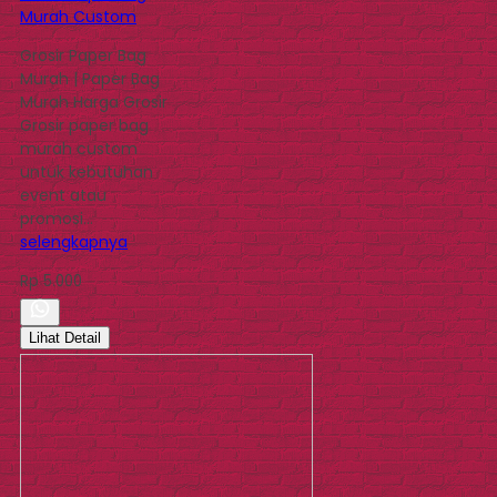
Murah Custom
Grosir Paper Bag
Murah | Paper Bag
Murah Harga Grosir
Grosir paper bag
murah custom
untuk kebutuhan
event atau
promosi…
selengkapnya
Rp 5.000
Lihat Detail