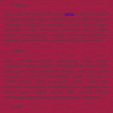
Jamu
Dulu minuman tradisional seperti
jamu
masih jarang dijual
di beberapa toko atau minimarket. Kini sudah mulai ada
beberapa produk jamu yang bisa di temui disana dengan
kemasan menarik dan aman. Selain itu, saat ini jamu
sudah bertranformasi menjadi minuman kesehatan
sekaligus gaya hidup. Peluang bisnis yang bagus bukan?
Susu
Susu menjadi minuman kebutuhan untuk semua
kalangan. Pastinya peminat terhadap produk minuman ini
akan selalu ada. Beragam produk susu kini sudah
menjamur di dunia UKM. Meskipun bisnis minuman ini
sudah banyak yang menggeluti, kamu tetap bisa
mencoba peruntungan bisnis di bidang ini. Dengan syarat,
kamu harus berpikir kreatif dan inovatif dalam
mengembangkan produk agar berbeda dari yang lain.
Teh