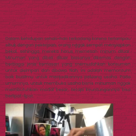
Dalam kehidupan sehari-hari terkadang karena terlampau
sibuk dengan pekerjaan, orang nggak sempat menyiapkan
bekal, sehingga mereka harus memesan minum diluar.
Minuman yang dibeli diluar biasanya dikemas dengan
berbagai jenis kemasan yang memudahkan konsumen
untuk disimpan dan dibawa. Nah, ini adalah memontum
baik buatmu untuk menjadikannya peluang usaha. Pada
umumnya, untuk membuka usaha bisnis minuman nggak
membutuhkan modal besar, tetapi keuntungannya bisa
berlipat-lipat.