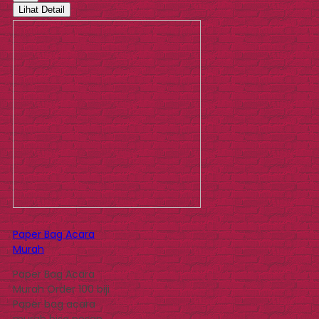
Lihat Detail
Paper Bag Acara
Murah
Paper Bag Acara
Murah Order 100 biji
Paper bag acara
murah bisa pesan