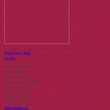
Buat Paper Bag
Murah
Buat Paper Bag
Murah Desain
Sendiri Buat paper
bag murah dengan
desain sendiri
harga mulai Rp.
800/pcs, bahan
kertas samson…
selengkapnya