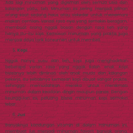
Ada lagi minuman yang digemari oleh semua usia dan
kalangan yaitu, teh. Minuman ini sering menjadi pilihan
orang saat sedang haus atau sekedar untuk menemani
makan cemilan. Variasi rasa nya yang semakin beragam,
membuat orang nggak bosan dengan rasa teh yang
hanya itu-itu saja. Kemasan minuman yang praktis juga
menjadi daya tarik konsumen untuk membeli.
Kopi
Nggak hanya susu dan teh, kopi juga menghadirkan
beberapa varian rasa yang nggak kalah enak. Kopi
biasanya lebih diminati oleh anak muda dan kalangan
pekerja. Itu sebabnya kemasan kopi dibuat sangat praktis,
sehingga memudahkan mereka untuk menikmati
minuman dalam keadaan dingin maupun panas. Dengan
keunggulan ini, peluang bisnis minuman kopi semakin
lebar.
Jus
Banyaknya kandungan vitamin di dalam minuman ini,
membuat jus menjadi minuman favorit banyak orang.