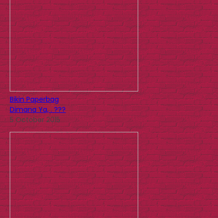
Bikin Paperbag
Dimana Ya, . ???
5 October 2015