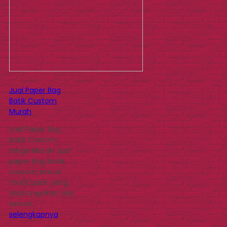
Jual Paper Bag
Batik Custom
Murah
Jual Paper Bag
Batik Custom
Harga Murah Jual
paper bag batik
custom sesuai
motif batik yang
Anda inginkan dan
sesuai…
selengkapnya