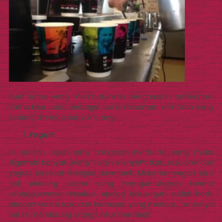
Buat kamu yang membutuhkan penghasilan tambahan.
Kamu bisa coba berbagai bisnis minuman kemasan yang
sedang diminati banyak orang!
Yogurt
Ini adalah salah satu minuman bernutrisi yang mulai
digemari banyak orang. Selain menyehatkan, rasa unik dari
yogurt tersebut menjadi daya tarik. Minuman yogurt bisa
jadi peluang usaha yang menguntungkan karena
keunggulannya tersebut. Apalagi kini yogurt sudah hadir
dengan variasi rasa dan kemasan yang menarik. Tentunya
hal ini mendorong orang untuk membeli.