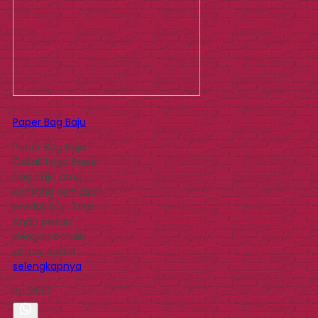
Paper Bag Baju
Paper Bag Baju
Cetak Logo Paper
bag baju atau
kantong kemasan
produk baju bisa
Anda pesan
dengan bahan
kertas coklat…
selengkapnya
Rp 2.000