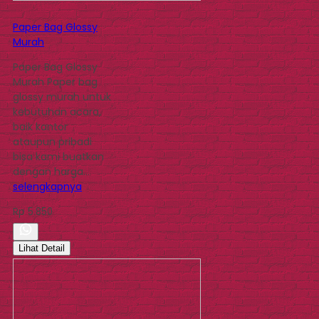
Paper Bag Glossy
Murah
Paper Bag Glossy
Murah Paper bag
glossy murah untuk
kebutuhan acara,
baik kantor
ataupun pribadi
bisa kami buatkan
dengan harga…
selengkapnya
Rp 5.850
Lihat Detail