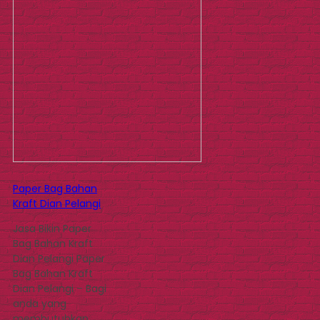
Paper Bag Bahan
Kraft Dian Pelangi
Jasa Bikin Paper
Bag Bahan Kraft
Dian Pelangi Paper
Bag Bahan Kraft
Dian Pelangi – Bagi
anda yang
membutuhkan