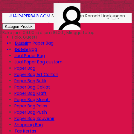
JUALPAPERBAG.COM
Solusi Kemasan Ramah Lingkungan
Kategori Produk
Buka jam 09.00 s/d jam 16.00 , Minggu tutup
Halo, Guest!
Custom Paper Bag
Masuk
Goody Bag
Daftar
Jual Paper Bag
Jual Paper Bag custom
Paper Bag
Paper Bag Art Carton
Paper Bag Butik
Paper Bag Coklat
Paper Bag Kraft
Paper Bag Murah
Paper Bag Polos
Paper Bag Putih
Paper Bag Souvenir
Shopping Bag
Tas Kertas