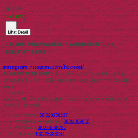
Rp 2.500
Tersedia
Lihat Detail
7 BISNIS MINUMAN KEMASAN BERI UNTUNG
BERLIPAT-LIPAT
Instagram
instagram.com/hdkreasi/
JUALPAPERBAG.COM
- Solusi Kemasan Ramah Lingkungan
Copyright © 2014 - 2026 Jual Paper Bag Custom | Tas Kertas
Murah
Kontak Kami
Apabila ada yang ditanyakan, silahkan hubungi kami melalui
kontak di bawah ini.
Call Center
081228288237
Whatsapp
Pemesanan
082133590101
Whatsapp
081228288237
Telegram
081228288237