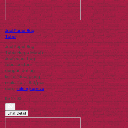
Jual Paper Bag
Tebal
Jual Paper Bag
Tebal Harga Murah
Jual paper bag
tebal custom
dengan bahan
kertas daur ulang
mulai Rp. 2.000/pcs
dan…
selengkapnya
Rp 2.000
Lihat Detail