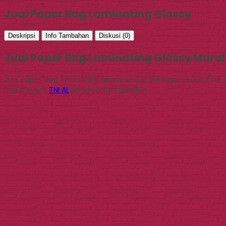
Jual Paper Bag Laminating Glossy
Deskripsi
Info Tambahan
Diskusi (0)
Jual Paper Bag Laminating Glossy Mura
Jual paper bag laminating glossy untuk berbagai kebutuhan
untuk event
TNI AL
pada contoh gambar.