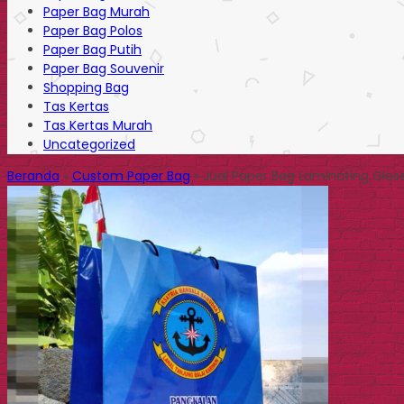
Paper Bag Murah
Paper Bag Polos
Paper Bag Putih
Paper Bag Souvenir
Shopping Bag
Tas Kertas
Tas Kertas Murah
Uncategorized
Beranda
»
Custom Paper Bag
»
Jual Paper Bag Laminating Glos