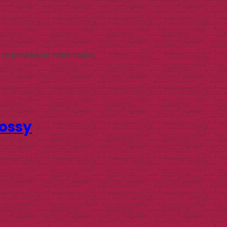
 to preview
activate zoom
lossy