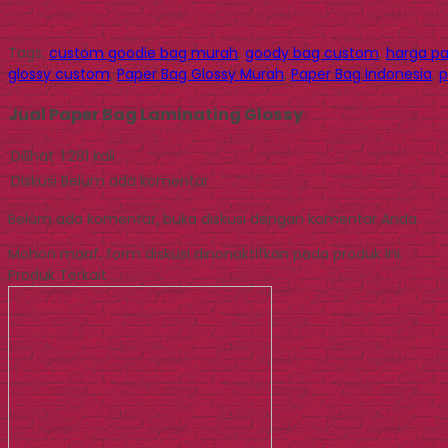
Tags:
custom goodie bag murah
,
goody bag custom
,
harga pa
glossy custom
,
Paper Bag Glossy Murah
,
Paper Bag Indonesia
,
p
Jual Paper Bag Laminating Glossy
Dilihat
1.281 kali
Diskusi
Belum ada komentar
Belum ada komentar, buka diskusi dengan komentar Anda.
Mohon maaf, form diskusi dinonaktifkan pada produk ini.
Produk Terkait