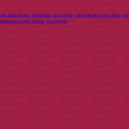
per bag glossy
,
indonesia
,
jasa cetak
,
jasa desain paper bag
,
jua
aperbag jumbo glossy
,
spunbond