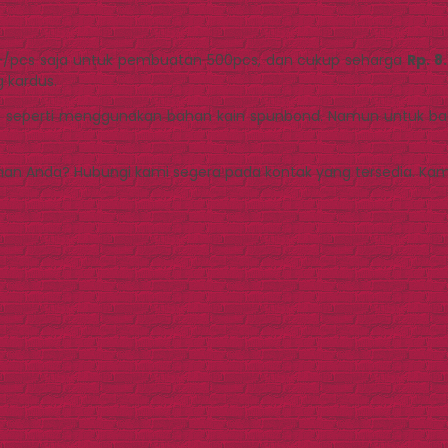
0,-/pcs saja untuk pembuatan 500pcs, dan cukup seharga
Rp. 8
g kardus.
 seperti menggunakan bahan kain spunbond. Namun untuk baha
nan Anda? Hubungi kami segera pada kontak yang tersedia. Ka