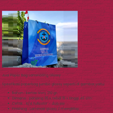
Jual Paper Bag Laminating Glossy
Spesifikasi paperbag jumbo glossy seperti di gambar,yaitu:
Bahan : kertas ivory 210 gr,
Dimensi : panjang 35 x tebal 15 x tinggi 45 cm
Cetak : 4/4 fullcolor – dua sisi
Finishing : Laminasi glossy / mengkilap