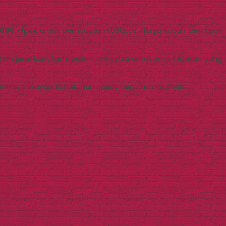
.000,-/pcs
untuk pembuatan 1.000pcs. Harga sudah termasuk
n jenis kain, kami belum melayani untuk jenis cetakan yang
mi siap melayani kebutuhan goody bag custom Anda.