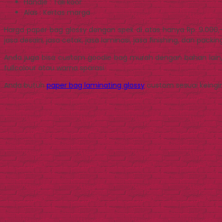
Handle : Tali koor
Alas : Kertas marga
Harga paper bag glossy dengan spek di atas hanya Rp. 9.00
jasa desain, jasa cetak, jasa laminasi, jasa finishing, dan packin
Anda juga bisa custom goodie bag murah dengan bahan lain,
fullcolour atau warna sparasi.
Anda butuh
paper bag laminating glossy
custom sesuai keingi