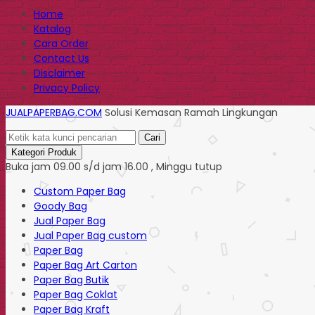
Home
Katalog
Cara Order
Contact Us
Disclaimer
Privacy Policy
JUALPAPERBAG.COM
Solusi Kemasan Ramah Lingkungan
Cari
Kategori Produk
Buka jam 09.00 s/d jam 16.00 , Minggu tutup
Custom Paper Bag
Goody Bag
Jual Paper Bag
Jual Paper Bag custom
Paper Bag
Paper Bag Art Carton
Paper Bag Butik
Paper Bag Coklat
Paper Bag Kraft