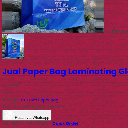
click image
Jual Paper Bag Laminating G
Rp 8.000
Stok
Kategori
Custom Paper Bag
Tentukan pilihan yang tersedia!
Pesan via Whatsapp
Pemesanan lebih cepat!
Quick Order