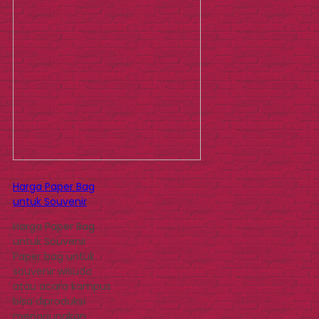
Harga Paper Bag
untuk Souvenir
Harga Paper Bag
untuk Souvenir
Paper bag untuk
souvenir wisuda
atau acara kampus
bisa diproduksi
menggunakan