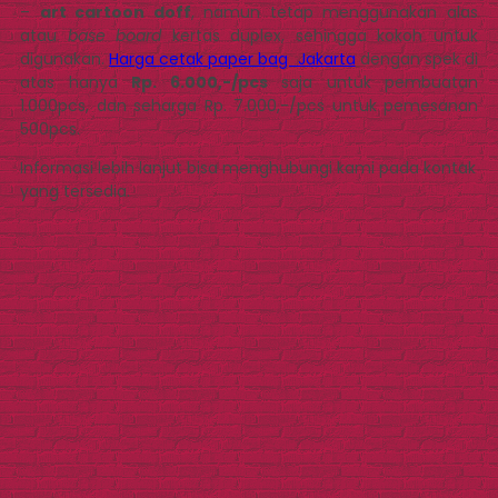
–
art cartoon doff
, namun tetap menggunakan alas
atau
base board
kertas duplex, sehingga kokoh untuk
digunakan.
Harga cetak paper bag Jakarta
dengan spek di
atas hanya
Rp. 6.000,-/pcs
saja untuk pembuatan
1.000pcs, dan seharga Rp. 7.000,-/pcs untuk pemesanan
500pcs.
Informasi lebih lanjut bisa menghubungi kami pada kontak
yang tersedia.