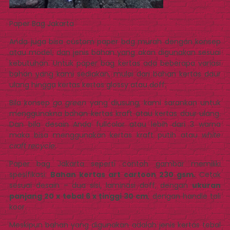
Paper Bag Jakarta
Anda juga bisa custom paper bag murah dengan konsep
atau model, dan jenis bahan yang akan digunakan sesuai
kebutuhan. Untuk paper bag kertas ada beberapa variasi
bahan yang kami sediakan, mulai dari bahan kertas daur
ulang hingga kertas kertas glossy atau doff.
Bila konsep
go green
yang diusung, kami sarankan untuk
menggunakna bahan kertas kraft atau kertas daur ulang.
Dan bila desain Anda fullcolor atau lebih dari 3 warna
maka bisa menggunakan kertas kraft putih atau
white
craft recycle
.
Paper bag Jakarta seperti contoh gambar memiliki
spesifikasi:
Bahan kertas art cartoon 230 gsm.
Cetak
sesuai desain – dua sisi, laminasi doff, dengan
ukuran
panjang 20 x tebal 6 x tinggi 30 cm
, dengan handle tali
koor.
Meskipun bahan yang digunakan adalah jenis kertas tebal