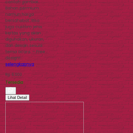
contoh gambar.
Bahan permium
namun harga
bersahabat. Bisa
juga custom jenis
kertas yang akan
digunakan, ukuran,
dan desain sesuai
tema acara. – Free
design!…
selengkapnya
Rp 6.000
Tersedia
Lihat Detail