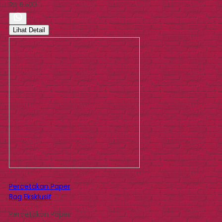
Rp 6.500
Lihat Detail
Percetakan Paper
Bag Eksklusif
Percetakan Paper