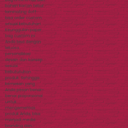
bahan karton tebal
laminating doff
bisa order custom
sesuai kebutuhan.
Keunggulan paper
bag custom ini
Anda bisa dengan
leluasa
personalisasi
desain dan konsep
sesuai
kebututuhan
produk. Sehingga
kemasan yang
Anda pesan benar-
benar proporsional
untuk
mengememas
produk Anda, bisa
menjadi media
branding dan…