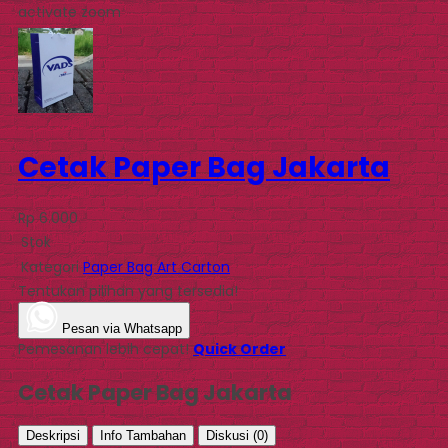
activate zoom
Cetak Paper Bag Jakarta
Rp 6.000
Stok
Kategori
Paper Bag Art Carton
Tentukan pilihan yang tersedia!
Pesan via Whatsapp
Pemesanan lebih cepat!
Quick Order
Cetak Paper Bag Jakarta
Deskripsi
Info Tambahan
Diskusi (0)