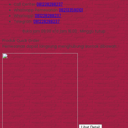
Call Center
081228288237
Whatsapp
Pemesanan
082133590101
Whatsapp
081228288237
Telegram
081228288237
Buka jam 09.00 s/d jam 16.00 , Minggu tutup
Produk Quick Order
Pemesanan dapat langsung menghubungi kontak dibawah:
Lihat Detail