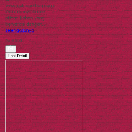
www.jualpaperbag.com.
Kami menyediakan
pilihan bahan yang
bervariasi dengan…
selengkapnya
Rp 6.000
Lihat Detail