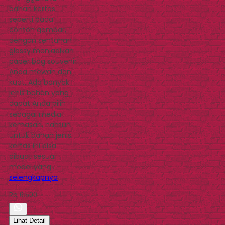
bahan kertas
seperti pada
contoh gambar,
dengan sentuhan
glossy menjadikan
paper bag souvenir
Anda mewah dan
kuat. Ada banyak
jenis bahan yang
dapat Anda pilih
sebagai media
kemasan, namun
untuk bahan jenis
kertas ini bisa
dibuat sesuai
model yang…
selengkapnya
Rp 6.500
Lihat Detail