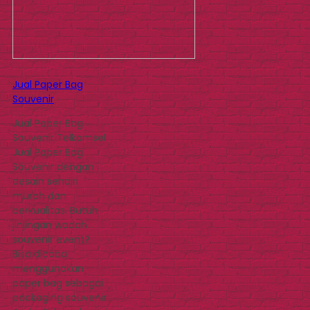
Jual Paper Bag
Souvenir
Jual Paper Bag
Souvenir Telkomsel
Jual Paper Bag
Souvenir dengan
desain sendiri
murah dan
berkualitas. Butuh
jinjingan wadah
souvenir event?
Bisa dicoba
menggunakan
paper bag sebagai
packaging souvenir