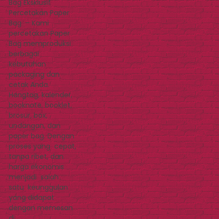
Bag Eksklusif
Percetakan Paper
Bag – Kami
percetakan Paper
Bag memproduksi
berbagai
kebutuhan
packaging dan
cetak Anda.
Hangtag, kalender,
booknote, booklet,
brosur, box,
undangan, dan
paper bag. Dengan
proses yang cepat,
tanpa ribet, dan
harga ekonomis
menjadi salah
satu keunggulan
yang didapat
dengan memesan
di