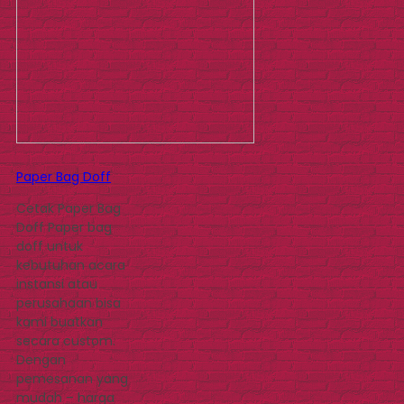
Paper Bag Doff
Cetak Paper Bag
Doff Paper bag
doff untuk
kebutuhan acara
instansi atau
perusahaan bisa
kami buatkan
secara custom.
Dengan
pemesanan yang
mudah – harga