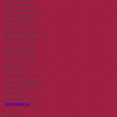
custom sesuai
motif batik yang
Anda inginkan dan
sesuai dengan
kebutuhan acara.
Setiap motif batik
tentu memiliki arti
masing-masing,
karena itu jenis
motif batik yang
akan dicetak bisa
disesuaikan
dengan tema
acara Anda. Tas
kertas batik bukan
hanya untuk outlet
batik, untuk
kebutuhan acara,…
selengkapnya
Rp 6.850