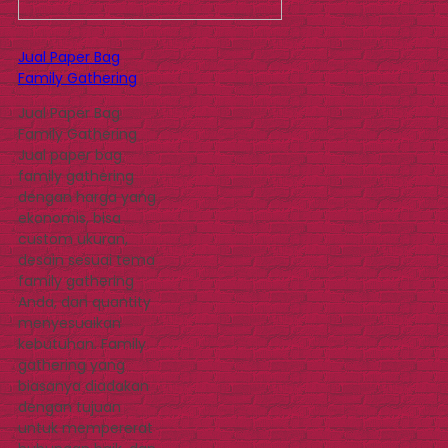
Jual Paper Bag
Family Gathering
Jual Paper Bag
Family Gathering
Jual paper bag
family gathering
dengan harga yang
ekonomis, bisa
custom ukuran,
desain sesuai tema
family gathering
Anda, dan quantity
menyesuaikan
kebutuhan. Family
gathering yang
biasanya diadakan
dengan tujuan
untuk mempererat