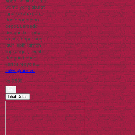
Anda. Selain akurasi
warna yang akurat
juga kokoh, murah
dan pengerjaan
cepat. Berbeda
dengan kantong
kresek, paper bag
jauh lebih ramah
lingkungan, terlebih
dengan bahan
kertas recycle….
selengkapnya
Rp 5.500
Lihat Detail