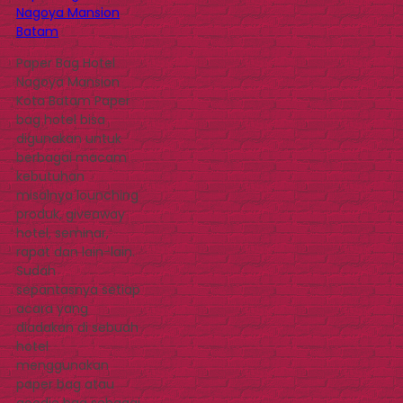
Nagoya Mansion
Batam
Paper Bag Hotel
Nagoya Mansion
Kota Batam Paper
bag hotel bisa
digunakan untuk
berbagai macam
kebutuhan
misalnya lounching
produk, giveaway
hotel, seminar,
rapat dan lain-lain.
Sudah
sepantasnya setiap
acara yang
diadakan di sebuah
hotel
menggunakan
paper bag atau
goodie bag sebagai