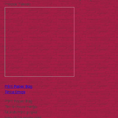
Produk Terkait
Print Paper Bag
Tinta Emas
Print Paper Bag
Tinta Emas Harga
Murah Print paper
bag tinta emas dari