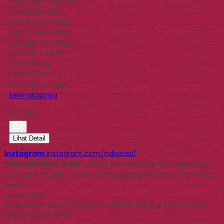
hubungan baik, dan
menghilangkan
beban pekerjaan
agar muncul rasa
bahagia dan segar
kembali. Desain
acara yang
menarik dan
kenang-kenagan…
selengkapnya
Rp 7.000
Lihat Detail
Instagram
instagram.com/hdkreasi/
JUALPAPERBAG.COM
- Solusi Kemasan Ramah Lingkungan
Copyright © 2014 - 2026 Jual Paper Bag Custom | Tas Kertas
Murah
Kontak Kami
Apabila ada yang ditanyakan, silahkan hubungi kami melalui
kontak di bawah ini.