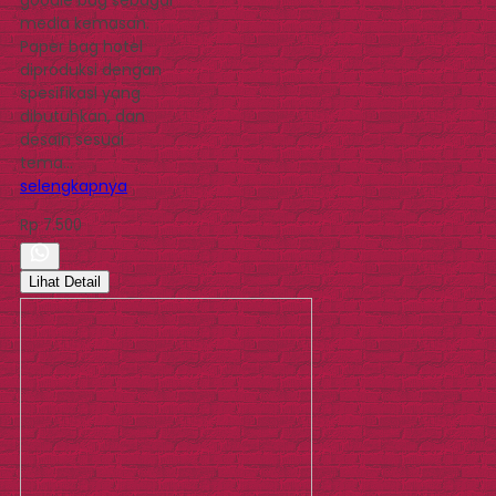
media kemasan.
Paper bag hotel
diproduksi dengan
spesifikasi yang
dibutuhkan, dan
desain sesuai
tema…
selengkapnya
Rp 7.500
Lihat Detail