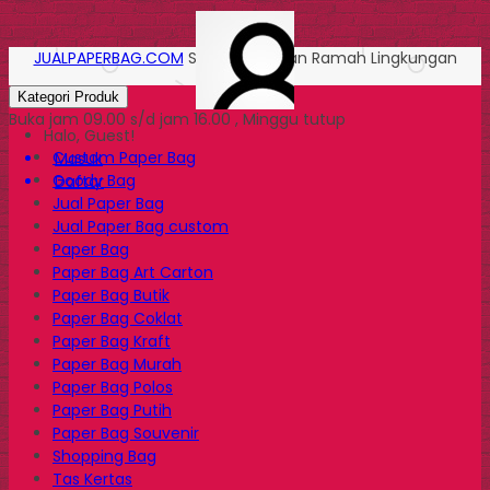
JUALPAPERBAG.COM
Solusi Kemasan Ramah Lingkungan
Kategori Produk
Buka jam 09.00 s/d jam 16.00 , Minggu tutup
Halo, Guest!
Custom Paper Bag
Masuk
Goody Bag
Daftar
Jual Paper Bag
Jual Paper Bag custom
Paper Bag
Paper Bag Art Carton
Paper Bag Butik
Paper Bag Coklat
Paper Bag Kraft
Paper Bag Murah
Paper Bag Polos
Paper Bag Putih
Paper Bag Souvenir
Shopping Bag
Tas Kertas