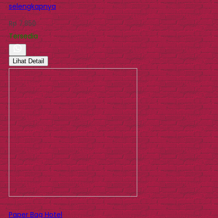
selengkapnya
Rp 7.850
Tersedia
Lihat Detail
Paper Bag Hotel