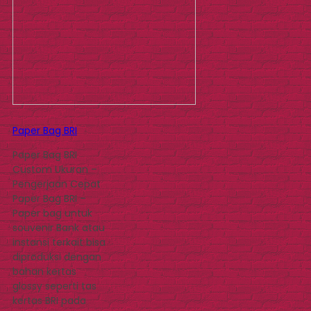
Paper Bag BRI
Paper Bag BRI
Custom Ukuran –
Pengerjaan Cepat
Paper Bag BRI –
Paper bag untuk
souvenir Bank atau
instansi terkait bisa
diproduksi dengan
bahan kertas
glossy seperti tas
kertas BRI pada