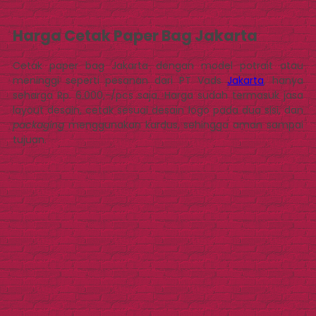
Harga Cetak Paper Bag Jakarta
Cetak paper bag Jakarta dengan model potrait atau
meninggi seperti pesanan dari PT Vads
Jakarta
, hanya
seharga Rp. 6.000,-/pcs saja. Harga sudah termasuk jasa
layout desain, cetak sesuai desain logo pada dua sisi, dan
packaging
menggunakan kardus, sehingga aman sampai
tujuan.