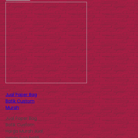
Jual Paper Bag
Batik Custom
Murah
Jual Paper Bag
Batik Custom
Harga Murah Jual
paper bag batik