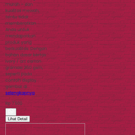
murah – dan
kualitas mewah,
tentu tidak
memberatkan
Anda untuk
mendapatkan
produk yang
berkualitas. Dengan
bahan dasar kertas
ivory / art carton
gramasi 260 gsm,
seperti pada
contoh display
gambar di…
selengkapnya
Rp 7.500
Lihat Detail