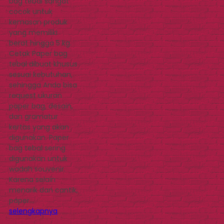
bag tebal sangat
cocok untuk
kemasan produk
yang memiliki
berat hingga 5 kg.
Cetak Paper bag
tebal dibuat khusus
sesuai kebutuhan,
sehingga Anda bisa
request ukuran
paper bag, desain,
dan gramatur
kertas yang akan
digunakan. Paper
bag tebal sering
digunakan untuk
wadah souvenir.
Karena selain
menarik dan cantik,
paper…
selengkapnya