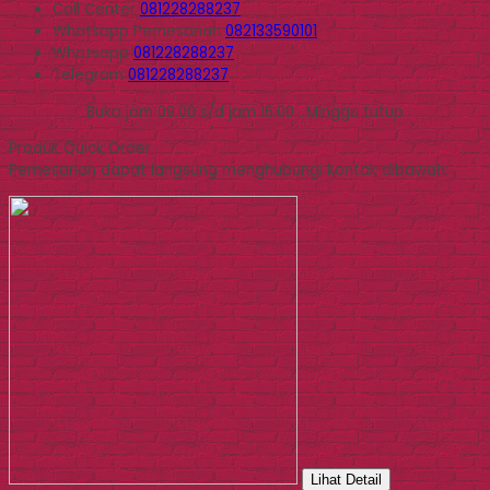
Call Center
081228288237
Whatsapp
Pemesanan
082133590101
Whatsapp
081228288237
Telegram
081228288237
Buka jam 09.00 s/d jam 16.00 , Minggu tutup
Produk Quick Order
Pemesanan dapat langsung menghubungi kontak dibawah:
Lihat Detail