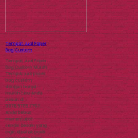
Tempat Jual Paper
Bag Custom
Tempat Jual Paper
Bag Custom Murah
Tempat jual paper
bag custom
dengan harga
murah bisa Anda
pesan di
0878.5785.7767.
Anda bebas
menentukan
sendiri desain yang
ingin dicetak pada