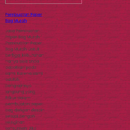
Pembuatan Paper
Bag Murah
Jasa Pembuatan
Paper Bag Murah
Pembuatan Paper
Bag Murah untuk
berbgai kebutuhan
hanya bisa anda
dapatkan pada
kami. Karena kami
adalah
pengrajinnya
langsung yang
fokus dalam
pembuatan paper
bag dengan desain
sesuai dengan
keinginan
konsumen. Jika