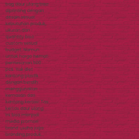
bag daur ulang bisa
diprinting dengan
desain sesuai
kebutuhan produk,
ukuran dan
quantity bisa
custom sesuai
budget. Namun
untuk harga hemat
pemesanan 500
pcs. Yuk diet
kantong plastik
dengan beralih
menggunakan
kemasan dari
kantong kertas! Tas
kertas daur ulang
ini bisa menjadi
media promosi
brand usaha juga
branding produk…