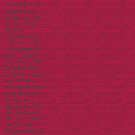
Paper Bag Printing
Murah Desain
Bebas Paper bag
printing murah
mulai Rp.
1.000,-/pcs saja
sudah free desain.
Paper bag murah
bukan murahan
karena diproduksi
dengan proses
yang sama, yang
membedakan
hanya jenis bahan
yang digunakan.
Bahan yang
diguanakan, yaitu
jenis kertas daur
ulang atau brwon
craft recycle
dengan ketebalan