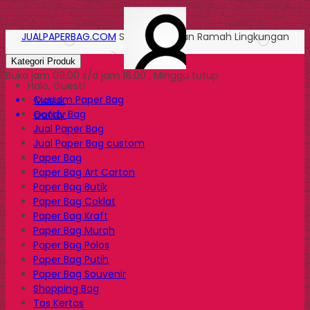
JUALPAPERBAG.COM
Solusi Kemasan Ramah Lingkungan
Kategori Produk
Buka jam 09.00 s/d jam 16.00 , Minggu tutup
Halo, Guest!
Custom Paper Bag
Masuk
Goody Bag
Daftar
Jual Paper Bag
Jual Paper Bag custom
Paper Bag
Paper Bag Art Carton
Paper Bag Butik
Paper Bag Coklat
Paper Bag Kraft
Paper Bag Murah
Paper Bag Polos
Paper Bag Putih
Paper Bag Souvenir
Shopping Bag
Tas Kertas