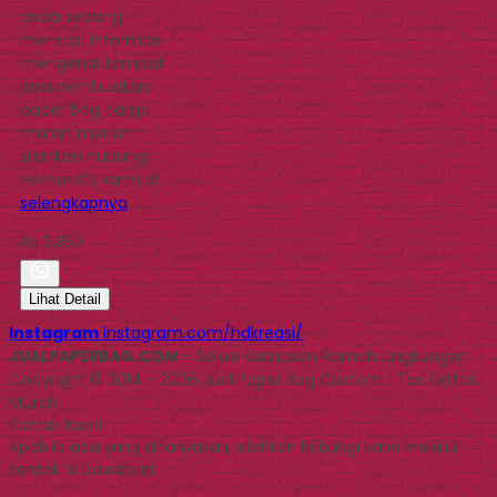
anda sedang
mencari informasi
mengenai tempat
jasa pembuatan
paper bag harga
murah meriah
silahkan hubungi
nomor CS kami di…
selengkapnya
Rp 2.850
Lihat Detail
Instagram
instagram.com/hdkreasi/
JUALPAPERBAG.COM
- Solusi Kemasan Ramah Lingkungan
Copyright © 2014 - 2026 Jual Paper Bag Custom | Tas Kertas
Murah
Kontak Kami
Apabila ada yang ditanyakan, silahkan hubungi kami melalui
kontak di bawah ini.