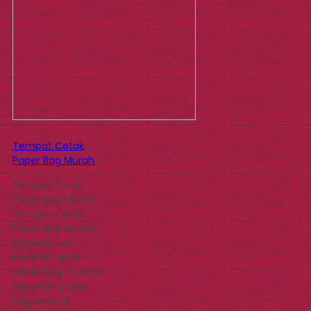
Tempat Cetak
Paper Bag Murah
Tempat Cetak
Paper Bag Murah
Tempat Cetak
Paper Bag Murah –
Bingung cari
tempat cetak
paper bag murah?
Pesanlah paper
bag Anda di