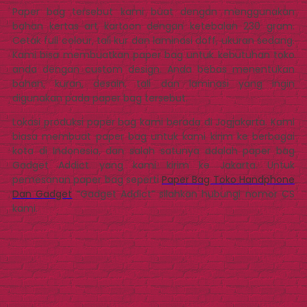
Paper bag tersebut kami buat dengan menggunakan
bahan kertas art kartoon dengan ketebalan 230 gram.
Cetak full colour, tali kur dan laminasi doff, ukuran sedang.
Kami bisa membuatkan paper bag untuk kebutuhan toko
anda dengan custom design. Anda bebas menentukan
bahan, kuran, desain, tali dan laminasi yang ingin
digunakan pada paper bag tersebut.
Lokasi produksi paper bag kami berada di Jogjakarta. Kami
biasa membuat paper bag untuk kami kirim ke berbagai
kota di Indonesia, dan salah satunya adalah paper bag
Gadget Addict yang kami kirim ke Jakarta. Untuk
pemesanan paper bag seperti
Paper Bag Toko Handphone
Dan Gadget
“Gadget Addict” silahkan hubungi nomor CS
kami.