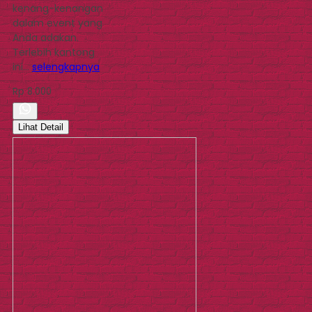
kenang-kenangan
dalam event yang
Anda adakan.
Terlebih kantong
ini…
selengkapnya
Rp 8.000
Lihat Detail