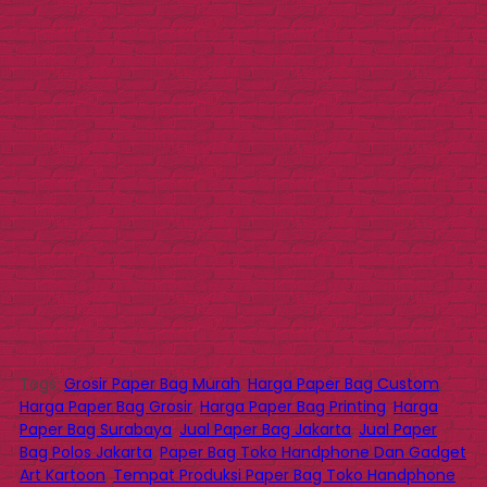
Tags:
Grosir Paper Bag Murah
,
Harga Paper Bag Custom
,
Harga Paper Bag Grosir
,
Harga Paper Bag Printing
,
Harga
Paper Bag Surabaya
,
Jual Paper Bag Jakarta
,
Jual Paper
Bag Polos Jakarta
,
Paper Bag Toko Handphone Dan Gadget
Art Kartoon
,
Tempat Produksi Paper Bag Toko Handphone