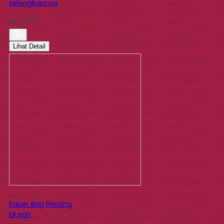
selengkapnya
Rp 2.000
Lihat Detail
Paper Bag Printing
Murah