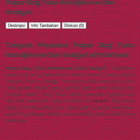
Paper Bag Toko Handphone dan
Gadget
Deskripsi
Info Tambahan
Diskusi (0)
Tempat Produksi Paper Bag Toko
Handphone Dan Gadget Art Kartoon
Paper Bag Toko Handphone Dan Gadget
– Membuat
paper bag untuk kebutuhan sendiri tentunya harus dibuat
dengan custom design. Termasuk untuk kebutuhan toko
milik sendiri seperti yang pernah kami cetak untuk toko
Gadget Addict. Yang fokus dalam penjualan gadget dan
alat-alat elektronik yang berlokasi di
Jakarta
. Bagi anda
yang memiliki usaha atau toko sudah saatnya membuat
paper bag dengan desain sesuai dengan jenis produk yang
anda jual.