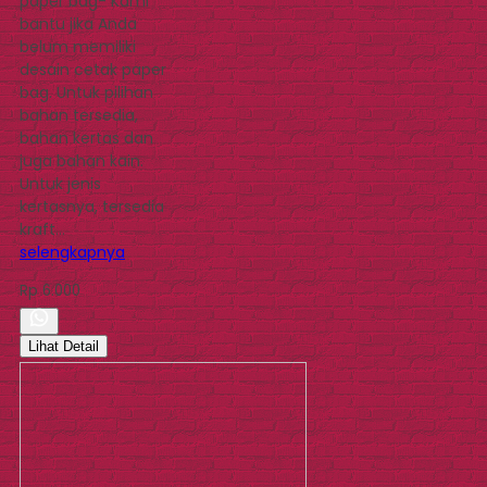
paper bag- Kami
bantu jika Anda
belum memiliki
desain cetak paper
bag. Untuk pilihan
bahan tersedia,
bahan kertas dan
juga bahan kain.
Untuk jenis
kertasnya, tersedia
kraft…
selengkapnya
Rp 6.000
Lihat Detail