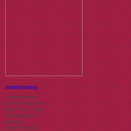
Harga Paperbag
Harga Paperbag –
Daftar Harga Paper
Bag Terbaru Harga
paperbag untuk
berbagai
kebutuhan bisa