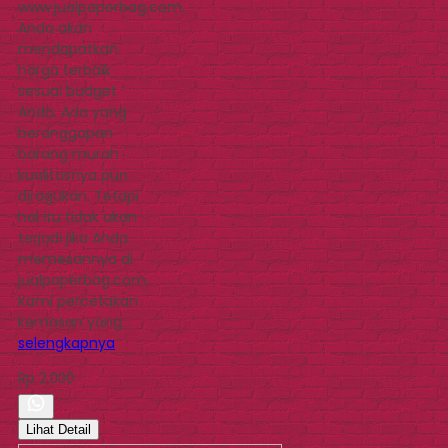
www.jualpaperbag.com.
Anda akan
mendapatkan
harga terbaik
sesuai budget
Anda. Ada yang
beranggapan
barang murah
kualitasnya pun
diragukan. Tetapi
hal itu tidak akan
terjadi jika Anda
memesannya di
jualpaperbag.com.
Kami percetakan
kemasan yang…
selengkapnya
Rp 2.000
Lihat Detail