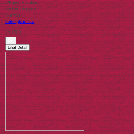
125gsm – bukan
kertas samson.
(Kertas…
selengkapnya
Rp 1.500
Lihat Detail