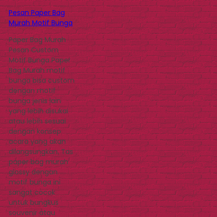
Pesan Paper Bag
Murah Motif Bunga
Paper Bag Murah
Pesan Custom
Motif Bunga Paper
Bag Murah motif
bunga bisa custom
dengan motif
bunga jenis lain
yang lebih disukai
atau lebih sesuai
dengan konsep
acara yang akan
dilangsungkan. Tas
paper bag murah
glossy dengan
motif bunga ini
sangat cocok
untuk bungkus
souvenir atau