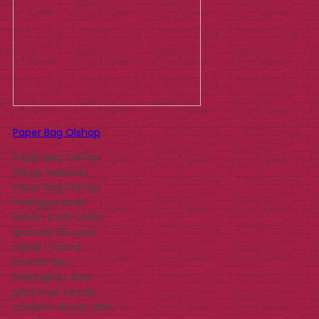
Paper Bag Olshop
Paper Bag Olshop
Harga Seribuan
Paper Bag Olshop
menggunakan
bahan kraft coklat
gramasi 125 gsm,
cetak 1 warna
hemat dan
terjangkau. Bisa
print logo sendiri,
custom ukuran dan