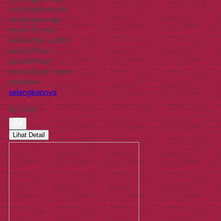
untuk kebutuhan
acara keluarga,
acara formal,
kebutuhan usaha
kecil bahkan
perusahaan-
perusahaan besar
sekalipun…
selengkapnya
Rp 2.500
Lihat Detail