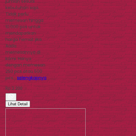
jumlah sesuai
kebutuhan saja.
Tidak perlu
memesan hingga
10.000 pcs untuk
mendapatkan
harga hemat jika
Aada
memesannya di
kami. Hanya
dengan memesan
250 pcs atau 500
pcs…
selengkapnya
Rp 2.200
Lihat Detail