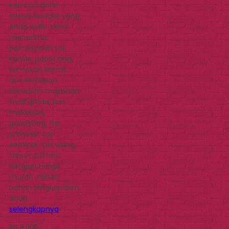
kami produksi
sesuai budget yang
Anda miliki. Kami
menerima
pemesanan tas
kertas, paper bag,
kemasan kertas,
dus kemasan.
Kemasan makanan
food grade, box
makanan,
goodybag, tas
promosi, tas
seminar, tas ulang
tahun custom
dengan harga
murah. Pilihan
bahan lengkap bisa
Anda…
selengkapnya
Rp 5.000