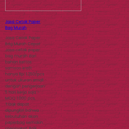
Jasa Cetak Paper
Bag Murah
Jasa Cetak Paper
Bag Murah Cepat
Jasa cetak paper
bag murah dari
bahan kertas
samson kraft
hanya Rp. 1.250/pcs
untuk ukuran small
dengan pengerjaan
5 hari kerja saja –
MOQ 1.000 pcs.
Tidak dapat
dipungkiri bahwa
kebutuhan akan
paperbag semakin
meningkat. Baik