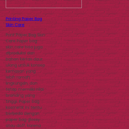
Printing Paper Bag
Skin Care
Print Paper Bag Skin
Care Paper bag
skin care bisa juga
diproduksi dari
bahan kertas daur
ulang untuk konsep
kemasan yang
lebih ramah
lingkungan, dan
tetap memiliki nilai
branding yang
tinggi. Paper bag
kosmetik ini tentu
berbeda dengan
paper bag glossy
atau doff, karena