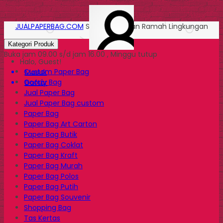
JUALPAPERBAG.COM
Solusi Kemasan Ramah Lingkungan
Kategori Produk
Buka jam 09.00 s/d jam 16.00 , Minggu tutup
Halo, Guest!
Custom Paper Bag
Masuk
Goody Bag
Daftar
Jual Paper Bag
Jual Paper Bag custom
Paper Bag
Paper Bag Art Carton
Paper Bag Butik
Paper Bag Coklat
Paper Bag Kraft
Paper Bag Murah
Paper Bag Polos
Paper Bag Putih
Paper Bag Souvenir
Shopping Bag
Tas Kertas