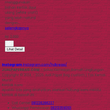
menggunakan
bahan kertas daur
ulang (white craft)
yang lebih natural
dengan…
selengkapnya
Rp 2.000
Lihat Detail
Instagram
instagram.com/hdkreasi/
JUALPAPERBAG.COM
- Solusi Kemasan Ramah Lingkungan
Copyright © 2014 - 2026 Jual Paper Bag Custom | Tas Kertas
Murah
Kontak Kami
Apabila ada yang ditanyakan, silahkan hubungi kami melalui
kontak di bawah ini.
Call Center
081228288237
Whatsapp
Pemesanan
082133590101