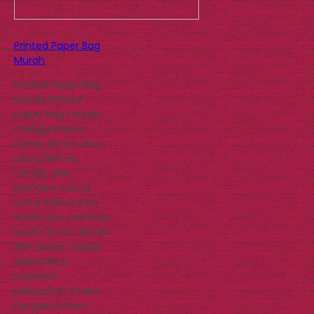
Printed Paper Bag
Murah
Printed Paper Bag
Murah Printed
paper bag murah
menggunakan
bahan kertas daur
ulang hemat,
ramah, dan
branded. Cocok
untuk kebutuhan
event dan promosi
acara Anda. Ukuran
dan desain dapat
disesuaikan
menurut
kebutuhan acara.
Dengan bahan