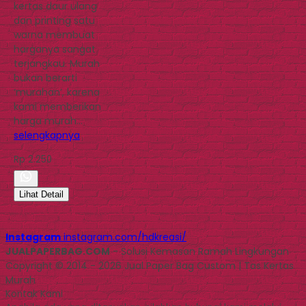
kertas daur ulang
dan printing satu
warna membuat
harganya sangat
terjangkau. Murah
bukan berarti
‘murahan’, karena
kami memberikan
harga murah…
selengkapnya
Rp 2.250
Lihat Detail
Instagram
instagram.com/hdkreasi/
JUALPAPERBAG.COM
- Solusi Kemasan Ramah Lingkungan
Copyright © 2014 - 2026 Jual Paper Bag Custom | Tas Kertas
Murah
Kontak Kami