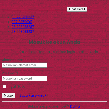
Lihat Detail
081228288237
082133590101
081228288237
081228288237
Masuk ke akun Anda
Selamat datang kembali, silahkan login ke akun Anda.
Alamat Email
Password
Ingat Saya
Lupa Password?
Masuk
Belum menjadi member?
Daftar