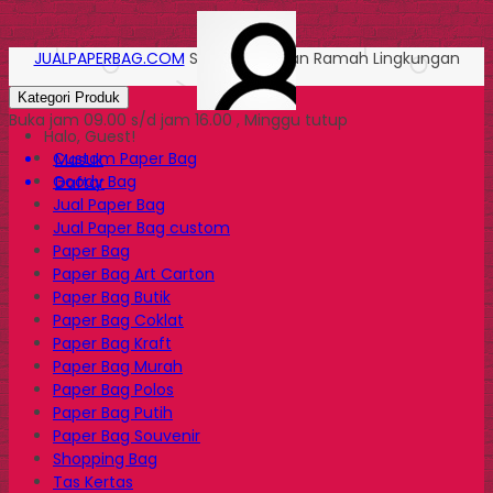
JUALPAPERBAG.COM
Solusi Kemasan Ramah Lingkungan
Kategori Produk
Buka jam 09.00 s/d jam 16.00 , Minggu tutup
Halo, Guest!
Custom Paper Bag
Masuk
Goody Bag
Daftar
Jual Paper Bag
Jual Paper Bag custom
Paper Bag
Paper Bag Art Carton
Paper Bag Butik
Paper Bag Coklat
Paper Bag Kraft
Paper Bag Murah
Paper Bag Polos
Paper Bag Putih
Paper Bag Souvenir
Shopping Bag
Tas Kertas