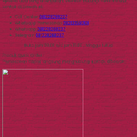
Apabila ada yang ditanyakan, silahkan hubungi kami melalui
kontak di bawah ini.
Call Center
081228288237
Whatsapp
Pemesanan
082133590101
Whatsapp
081228288237
Telegram
081228288237
Buka jam 09.00 s/d jam 16.00 , Minggu tutup
Produk Quick Order
Pemesanan dapat langsung menghubungi kontak dibawah: