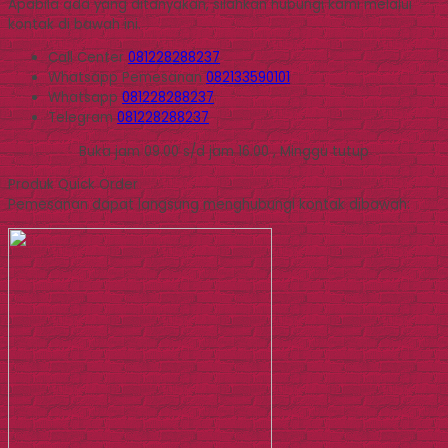
Apabila ada yang ditanyakan, silahkan hubungi kami melalui
kontak di bawah ini.
Call Center
081228288237
Whatsapp
Pemesanan
082133590101
Whatsapp
081228288237
Telegram
081228288237
Buka jam 09.00 s/d jam 16.00 , Minggu tutup
Produk Quick Order
Pemesanan dapat langsung menghubungi kontak dibawah: