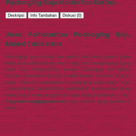
Packaging Baju Model Tas Kertas
Deskripsi
Info Tambahan
Diskusi (0)
Jasa Pembuatan Packaging Baju
Model Tas Kertas
Packaging baju model tas kertas bisa Anda pesan pada
kami sesuai kebutuhan. Kami jasa pembuatan packaging
kaos bisa membuatkan model packaging tas kertas
dengan bahan kertas kraft coklat dan art cartoon. Saat ini
kami menerim pemesanan packaging baju online agar
memudahkan anda dalam melakukan pemesanan pada
kami. Untuk komunikasi sendiri bisa dilakukan lewat E-mail :
haryhdkreasi@gmail.com
atau kontak yang tertera di
atas.