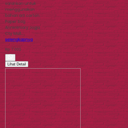
sarankan untuk
menggunakan
bahan art carton.
Paper bag
Anniversary Jogja
Cty Mall…
selengkapnya
Rp 7.000
Lihat Detail