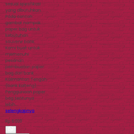
sesuai spesifikasi
yang dibutuhkan.
Pada contoh
gambar nampak
paper bag untuk
kebutuhan
souvenir bank.
Kami buat untuk
memenuhi
pesanan
pembuatan paper
bag dari bank
Kalimantan Tengah
(bank kalteng).
Penggunaan paper
bag tentunya
lebih…
selengkapnya
Rp 6.000