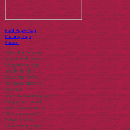
Buat Paper Bag
Printing Logo
Sendiri
Paper Bag Printing
Logo Sendiri Paper
bag printing logo
sendiri dengan
biaya ekonomis
dan berkualitas ya
hanya di
www.jualpaperbag.com.
Pengerjaan cepat
gratis biaya desain,
dan terpercaya.
Banyak pilihan
bahan yang dapat