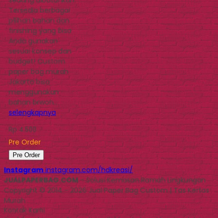
Tersedia berbagai
pilihan bahan dan
finishing yang bisa
Anda gunakan
sesuai konsep dan
budget! Custom
paper bag murah
Jakarta bisa
menggunakan
bahan brwon…
selengkapnya
Rp 4.500
Pre Order
Pre Order
Instagram
instagram.com/hdkreasi/
JUALPAPERBAG.COM
- Solusi Kemasan Ramah Lingkungan
Copyright © 2014 - 2026 Jual Paper Bag Custom | Tas Kertas
Murah
Kontak Kami