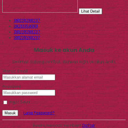
Lihat Detail
081228288237
082133590101
081228288237
081228288237
Masuk ke akun Anda
Selamat datang kembali, silahkan login ke akun Anda.
Alamat Email
Password
Ingat Saya
Lupa Password?
Masuk
Belum menjadi member?
Daftar