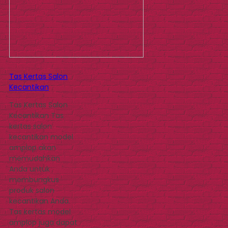
Tas Kertas Salon
Kecantikan
Tas Kertas Salon
Kecantikan Tas
kertas salon
kecantikan model
amplop akan
memudahkan
Anda untuk
membungkus
produk salon
kecantikan Anda.
Tas kertas model
amplop juga dapat