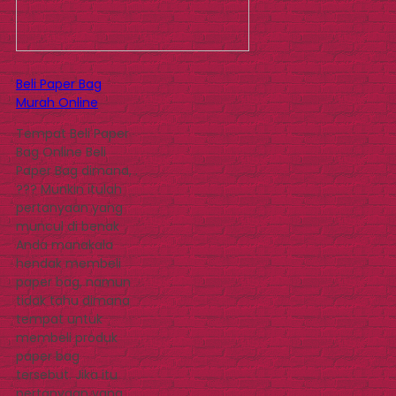
Beli Paper Bag
Murah Online
Tempat Beli Paper
Bag Online Beli
Paper Bag dimana, .
??? Munkin itulah
pertanyaan yang
muncul di benak
Anda manakala
hendak membeli
paper bag, namun
tidak tahu dimana
tempat untuk
membeli produk
paper bag
tersebut. Jika itu
pertanyaan yang