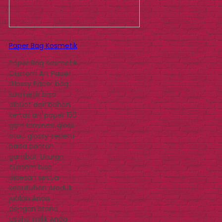
Paper Bag Kosmetik
Paper Bag Kosmetik
Custom Art Paper
Glossy Paper bag
kosmetik bisa
dibuat dari bahan
kertas art paper 150
gsm laminasi gloss
atau glossy seperti
pada contoh
gambar. Ukuran
custom bisa
dipesan sesuai
kebutuhan produk
jualan Anda
dengan brand
usaha milik Anda