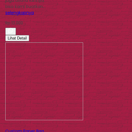
juga usaha lainnya
bisa kami buatkan…
selengkapnya
Rp 13.000
Lihat Detail
Custom Paper Bag