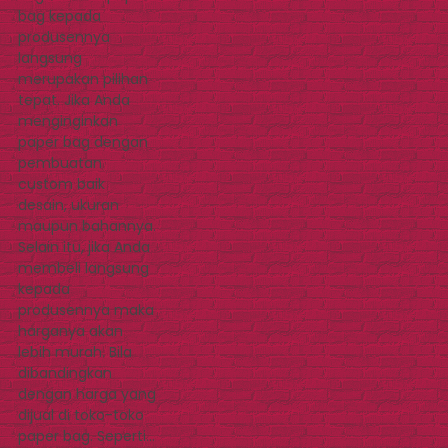
bag kepada
produsennya
langsung
merupakan pilihan
tepat. Jika Anda
menginginkan
paper bag dengan
pembuatan
custom baik
desain, ukuran
maupun bahannya.
Selain itu, jika Anda
membeli langsung
kepada
produsennya maka
harganya akan
lebih murah. Bila
dibandingkan
dengan harga yang
dijual di toko-toko
paper bag. Seperti…