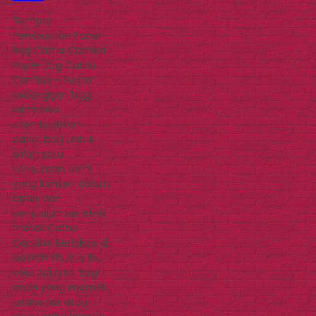
Tempat
Pembuatan Paper
Bag Catha Cantika
Paper Bag Catha
Cantika – Suatu
kebanggan bagi
kami bisa
membuatkan
paper bag untuk
salah satu
konsumen kami
yang konsen dalam
bisnis dan
penjualan tas etnik
merek Catha
Cantika. Berlokasi di
daerah khusus ibu
kota Jakarta. Bagi
anda yang memiliki
usaha tas atau