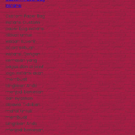
Instansi
Custom Paper Bag
Instansi Custom
paper bag Instansi
dibuat untuk
wadah suvenir
acara sebuah
Instansi. Dengan
kemasan yang
bagus dan di print
logo instansi akan
membuat
bingkisan Anda
menjadi berkesan
dan nyaman
dibawa. Tidaklah
mahal untuk
membuat
bingkisan Anda
menjadi berkesan,