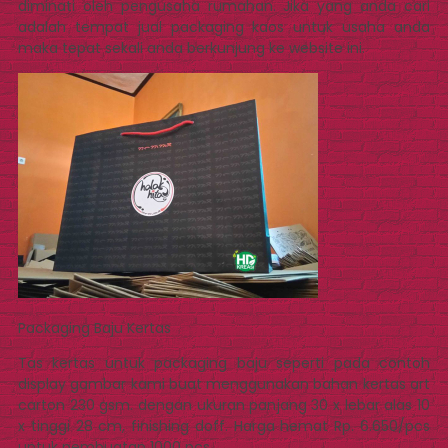
diminati oleh pengusaha rumahan. Jika yang anda cari
adalah tempat jual packaging kaos untuk usaha anda
maka tepat sekali anda berkunjung ke website ini.
Packaging Baju Kertas
Tas kertas untuk packaging baju seperti pada contoh
display gambar kami buat menggunakan bahan kertas art
carton 230 gsm. dengan ukuran panjang 30 x lebar alas 10
x tinggi 28 cm, finishing doff. Harga hemat Rp. 6.650/pcs
untuk pembuatan 1000 pcs.