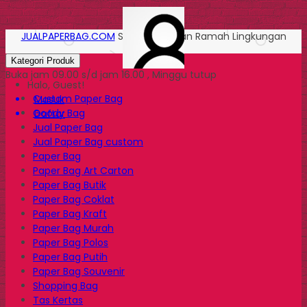
JUALPAPERBAG.COM
Solusi Kemasan Ramah Lingkungan
Kategori Produk
Buka jam 09.00 s/d jam 16.00 , Minggu tutup
Halo, Guest!
Custom Paper Bag
Masuk
Goody Bag
Daftar
Jual Paper Bag
Jual Paper Bag custom
Paper Bag
Paper Bag Art Carton
Paper Bag Butik
Paper Bag Coklat
Paper Bag Kraft
Paper Bag Murah
Paper Bag Polos
Paper Bag Putih
Paper Bag Souvenir
Shopping Bag
Tas Kertas