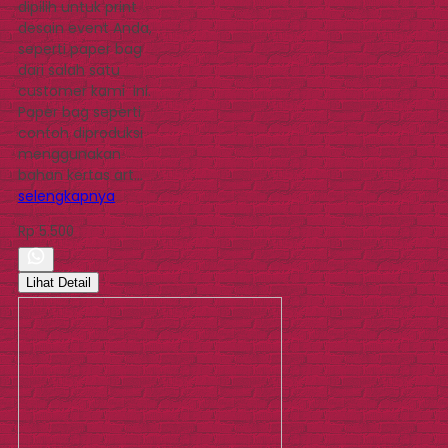
dipilih untuk print
desain event Anda,
seperti paper bag
dari salah satu
customer kami ini.
Paper bag seperti
contoh diproduksi
menggunakan
bahan kertas art…
selengkapnya
Rp 5.500
Lihat Detail