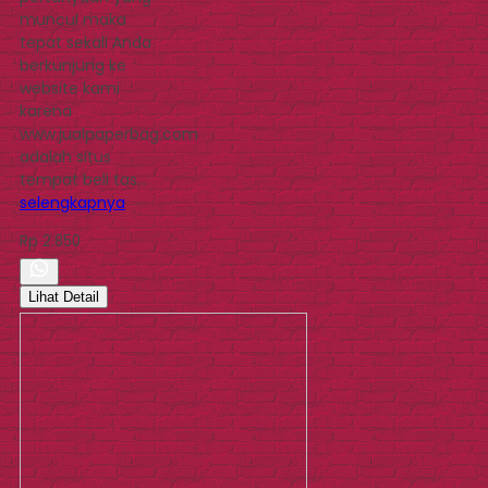
muncul maka
tepat sekali Anda
berkunjung ke
website kami
karena
www.jualpaperbag.com
adalah situs
tempat beli tas…
selengkapnya
Rp 2.850
Lihat Detail