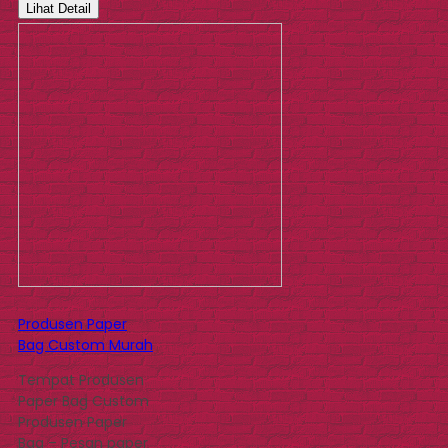
Lihat Detail
Produsen Paper
Bag Custom Murah
Tempat Produsen
Paper Bag Custom
Produsen Paper
Bag – Pesan paper