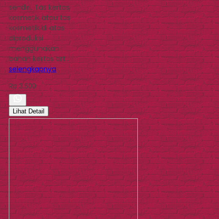
sendiri. Tas kertas
kosmetik atau tas
kosmetik di atas
diproduksi
menggunakan
bahan kertas art…
selengkapnya
Rp 3.500
Lihat Detail