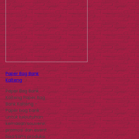
Paper Bag Bank
Kalteng
Paper Bag Bank
Kalteng Paper Bag
Bank Kalteng –
Paper bag bank
untuk kebutuhan
kemasan souvenir,
promosi dan event
bisa kami produksi