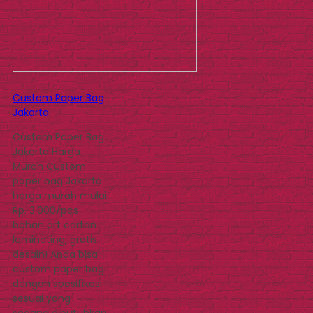
Custom Paper Bag
Jakarta
Custom Paper Bag
Jakarta Harga
Murah Custom
paper bag Jakarta
harga murah mulai
Rp. 3.000/pcs
bahan art carton
laminating, gratis
desain! Anda bisa
custom paper bag
dengan spesifikasi
sesuai yang
sedang dibutuhkan.