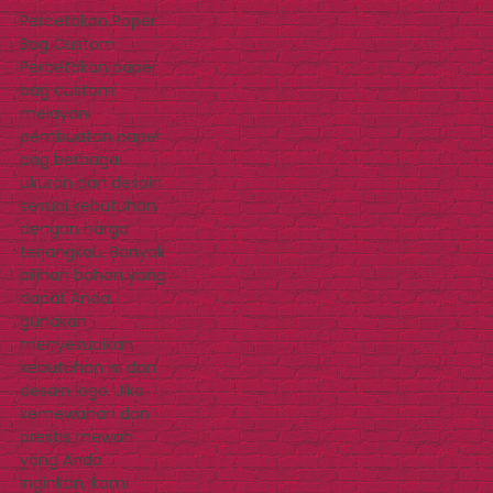
Percetakan Paper
Bag Custom
Percetakan paper
bag custom
melayani
pembuatan paper
bag berbagai
ukuran dan desain
sesuai kebutuhan
dengan harga
terjangkau. Banyak
pilihan bahan yang
dapat Anda
gunakan
menyesuaikan
kebutuhan isi dan
desain logo. Jika
kemewahan dan
prestis mewah
yang Anda
inginkan, kami