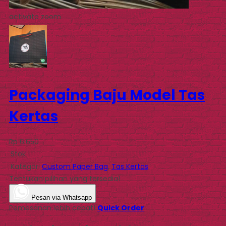
activate zoom
Packaging Baju Model Tas
Kertas
Rp 6.650
Stok
Kategori
Custom Paper Bag
,
Tas Kertas
Tentukan pilihan yang tersedia!
Pesan via Whatsapp
Pemesanan lebih cepat!
Quick Order