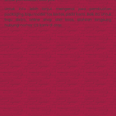
Untuk info lebih lanjut mengenai jasa pembuatan
packaging baju model tas kertas pada kami. Baik itu untuk
baju distro, online shop dan kaos, silahkan langsung
hubungi nomor CS kami di atas.