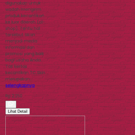
digunakan untuk
wadah mengirim
produk kecantikan
ke luar daerah (ol-
shop). Tentu hal
tersebut akan
menjadi media
informasi dan
promosi yang baik
bagi usaha Anda.
Tas kertas
kecantikan TC Skin
merupakan…
selengkapnya
Rp 2.250
Lihat Detail