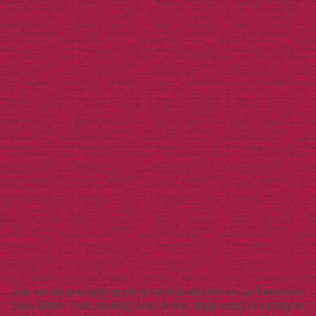
Tas kertas packaging yang kami buat bisa untuk kemasan
baju distro. Dan packing baju online shop yang kini banyak