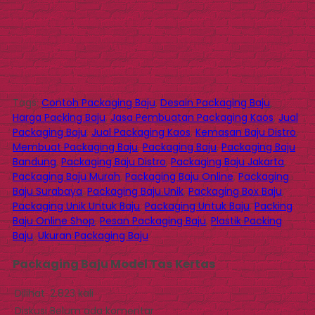
Tags:
Contoh Packaging Baju
,
Desain Packaging Baju
,
Harga Packing Baju
,
Jasa Pembuatan Packaging Kaos
,
Jual
Packaging Baju
,
Jual Packaging Kaos
,
Kemasan Baju Distro
,
Membuat Packaging Baju
,
Packaging Baju
,
Packaging Baju
Bandung
,
Packaging Baju Distro
,
Packaging Baju Jakarta
,
Packaging Baju Murah
,
Packaging Baju Online
,
Packaging
Baju Surabaya
,
Packaging Baju Unik
,
Packaging Box Baju
,
Packaging Unik Untuk Baju
,
Packaging Untuk Baju
,
Packing
Baju Online Shop
,
Pesan Packaging Baju
,
Plastik Packing
Baju
,
Ukuran Packaging Baju
Packaging Baju Model Tas Kertas
Dilihat
2.823 kali
Diskusi
Belum ada komentar