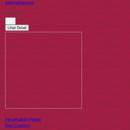
selengkapnya
Rp 6.000
Lihat Detail
Percetakan Paper
Bag Custom