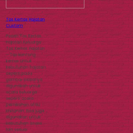
Tas Kertas Hajatan
Custom
Pesan Tas Kertas
Hajatan Keluarga
Tas Kertas Hajatan
– Tas kantong
kertas untuk
kebutuhan hajatan
seperti pada
gambar biasanya
digunakan untuk
acara keluarga
seperti acara
pernikahan atau
khitanan. Bisa juga
digunakan untuk
kebutuhan acara
lain sesuai