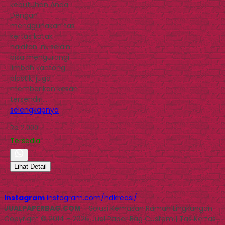
kebutuhan Anda.
Dengan
menggunakan tas
kertas kotak
hajatan ini, selain
bisa mengurangi
limbah kantong
plastik, juga
memberikan kesan
tersendiri…
selengkapnya
Rp 2.000
Tersedia
Lihat Detail
Instagram
instagram.com/hdkreasi/
JUALPAPERBAG.COM
- Solusi Kemasan Ramah Lingkungan
Copyright © 2014 - 2026 Jual Paper Bag Custom | Tas Kertas