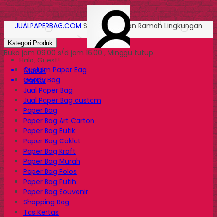
JUALPAPERBAG.COM
Solusi Kemasan Ramah Lingkungan
Kategori Produk
Buka jam 09.00 s/d jam 16.00 , Minggu tutup
Halo, Guest!
Custom Paper Bag
Masuk
Goody Bag
Daftar
Jual Paper Bag
Jual Paper Bag custom
Paper Bag
Paper Bag Art Carton
Paper Bag Butik
Paper Bag Coklat
Paper Bag Kraft
Paper Bag Murah
Paper Bag Polos
Paper Bag Putih
Paper Bag Souvenir
Shopping Bag
Tas Kertas