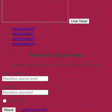
Lihat Detail
081228288237
082133590101
081228288237
081228288237
Masuk ke akun Anda
Selamat datang kembali, silahkan login ke akun Anda.
Alamat Email
Password
Ingat Saya
Lupa Password?
Masuk