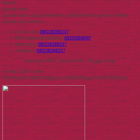
Murah
Kontak Kami
Apabila ada yang ditanyakan, silahkan hubungi kami melalui
kontak di bawah ini.
Call Center
081228288237
Whatsapp
Pemesanan
082133590101
Whatsapp
081228288237
Telegram
081228288237
Buka jam 09.00 s/d jam 16.00 , Minggu tutup
Produk Quick Order
Pemesanan dapat langsung menghubungi kontak dibawah: