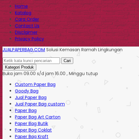
Home
Katalog
Cara Order
Contact Us
Disclaimer
Privacy Policy
JUALPAPERBAG.COM
Solusi Kemasan Ramah Lingkungan
Cari
Kategori Produk
Buka jam 09.00 s/d jam 16.00 , Minggu tutup
Custom Paper Bag
Goody Bag
Jual Paper Bag
Jual Paper Bag custom
Paper Bag
Paper Bag Art Carton
Paper Bag Butik
Paper Bag Coklat
Paper Bag Kraft