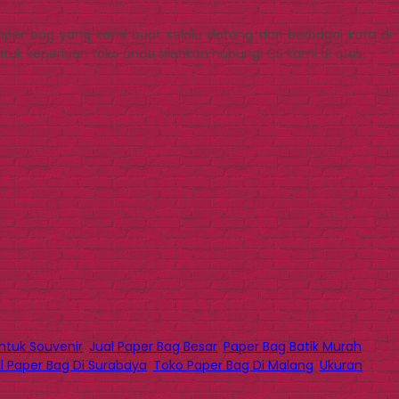
per bag yang kami buat selalu datang dari berbagai kota di
uk keperluan toko anda silahkan hubungi CS kami di atas.
ntuk Souvenir
,
Jual Paper Bag Besar
,
Paper Bag Batik Murah
,
 Paper Bag Di Surabaya
,
Toko Paper Bag Di Malang
,
Ukuran