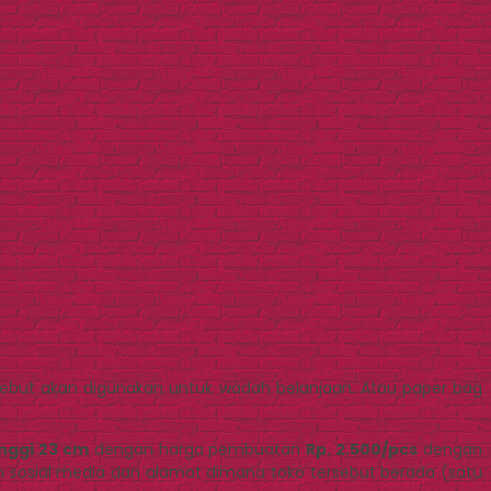
sebut akan digunakan untuk wadah belanjaan. Atau paper bag
inggi 23 cm
dengan harga pembuatan
Rp. 2.500/pcs
dengan
un sosial media dan alamat dimana toko tersebut berada (satu