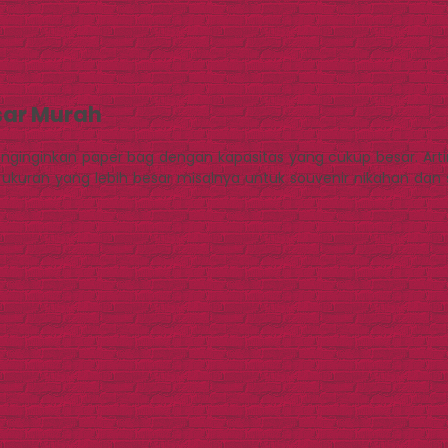
sar Murah
menginginkan paper bag dengan kapasitas yang cukup besar. Ar
uran yang lebih besar misalnya untuk souvenir nikahan dan s