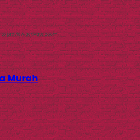
 to preview
activate zoom
ga Murah