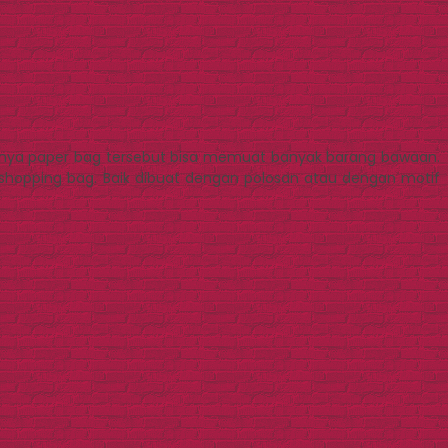
tinya paper bag tersebut bisa memuat banyak barang bawaan.
hopping bag. Baik dibuat dengan polosan atau dengan motif