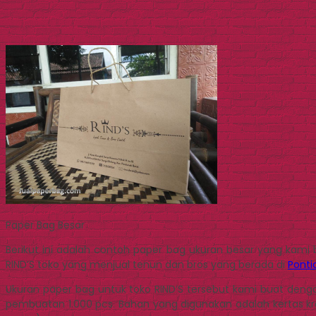
Paper Bag Besar
Berikut ini adalah contoh paper bag ukuran besar yang kam
RIND’S toko yang menjual tenun dan bros yang berada di
Ponti
Ukuran paper bag untuk toko RIND’S tersebut kami buat den
pembuatan 1.000 pcs. Bahan yang digunakan adalah kertas kra