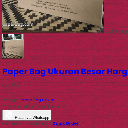
click image
Paper Bag Ukuran Besar Har
Rp 2.500
Stok
Kategori
Paper Bag Coklat
Tentukan pilihan yang tersedia!
Pesan via Whatsapp
Pemesanan lebih cepat!
Quick Order