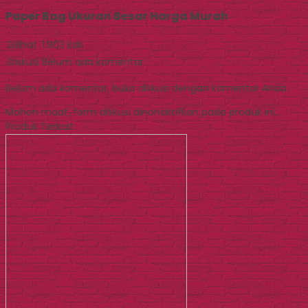
Paper Bag Ukuran Besar Harga Murah
Dilihat
1.903 kali
Diskusi
Belum ada komentar
Belum ada komentar, buka diskusi dengan komentar Anda.
Mohon maaf, form diskusi dinonaktifkan pada produk ini.
Produk Terkait