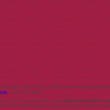
i buat dengan ukuran yang cukup besar. Dimana paper bag ter
anak
– Kalimantan Barat.
gan ukuran yang cukup besar. Ukuran
panjang 36 x tebal 15 x t
ft coklat 150 gsm. Dengan variasi desain logo, nama toko, ak