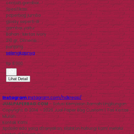
contoh gambar.
Spesifikasi
paperbag jumbo
glossy seperti di
gambar,yaitu:
Bahan : kertas ivory
210 gr, Dimensi :
panjang…
selengkapnya
Rp 8.000
Lihat Detail
Instagram
instagram.com/hdkreasi/
JUALPAPERBAG.COM
- Solusi Kemasan Ramah Lingkungan
Copyright © 2014 - 2026 Jual Paper Bag Custom | Tas Kertas
Murah
Kontak Kami
Apabila ada yang ditanyakan, silahkan hubungi kami melalui