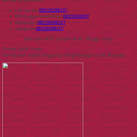
kontak di bawah ini.
Call Center
081228288237
Whatsapp
Pemesanan
082133590101
Whatsapp
081228288237
Telegram
081228288237
Buka jam 09.00 s/d jam 16.00 , Minggu tutup
Produk Quick Order
Pemesanan dapat langsung menghubungi kontak dibawah: