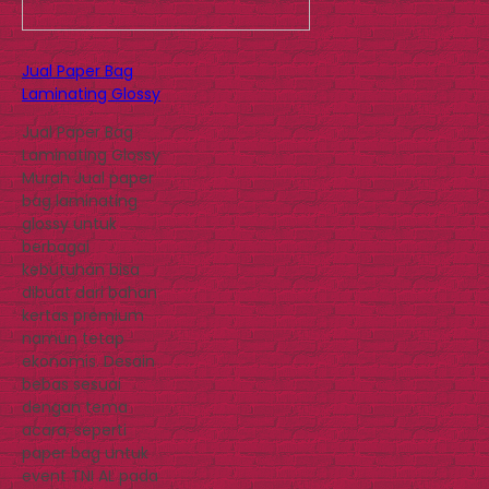
Jual Paper Bag
Laminating Glossy
Jual Paper Bag
Laminating Glossy
Murah Jual paper
bag laminating
glossy untuk
berbagai
kebutuhan bisa
dibuat dari bahan
kertas premium
namun tetap
ekonomis. Desain
bebas sesuai
dengan tema
acara, seperti
paper bag untuk
event TNI AL pada