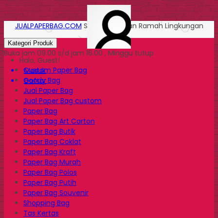
JUALPAPERBAG.COM
Solusi Kemasan Ramah Lingkungan
Kategori Produk
Buka jam 09.00 s/d jam 16.00 , Minggu tutup
Halo, Guest!
Custom Paper Bag
Masuk
Goody Bag
Daftar
Jual Paper Bag
Jual Paper Bag custom
Paper Bag
Paper Bag Art Carton
Paper Bag Butik
Paper Bag Coklat
Paper Bag Kraft
Paper Bag Murah
Paper Bag Polos
Paper Bag Putih
Paper Bag Souvenir
Shopping Bag
Tas Kertas