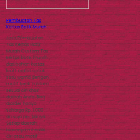
Pembuatan Tas
Kertas Batik Murah
Jasa Pembuatan
Tas Kertas Batik
Murah Custom Tas
kertas batik murah
dari bahan kertas
kraft coklat cetak
satu warna dengan
motif batik custom
sesuai ciri khas
daerah Anda. Bisa
diorder hanya
seharga Rp. 1.000
an saja per bijinya.
Setiap daerah
biasanya memiliki
ciri atau motif