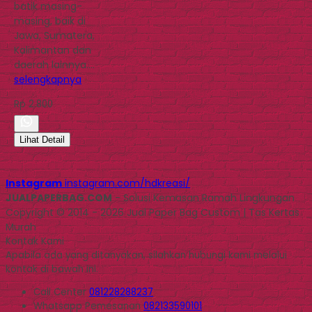
batik masing-
masing, baik di
Jawa, Sumatera,
Kalimantan dan
daerah lainnya….
selengkapnya
Rp 2.800
Lihat Detail
Instagram
instagram.com/hdkreasi/
JUALPAPERBAG.COM
- Solusi Kemasan Ramah Lingkungan
Copyright © 2014 - 2026 Jual Paper Bag Custom | Tas Kertas
Murah
Kontak Kami
Apabila ada yang ditanyakan, silahkan hubungi kami melalui
kontak di bawah ini.
Call Center
081228288237
Whatsapp
Pemesanan
082133590101