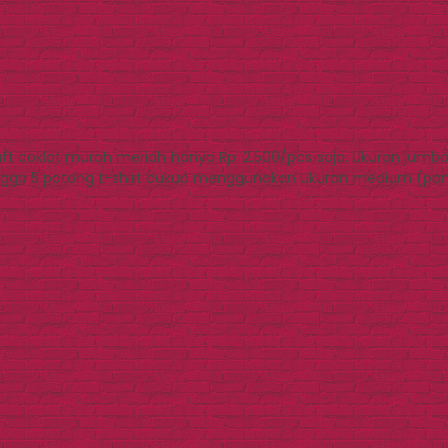
aft coklat murah meriah hanya Rp. 2.500/pcs saja. Ukuran jumbo
ingga 5 potong t-shirt cukup menggunakan ukuran medium (panja