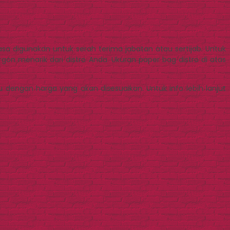
iasa digunakan untuk serah terima jabatan atau sertijab. Untuk
n menarik dari distro Anda. Ukuran paper bag distro di atas
engan harga yang akan disesuaikan. Untuk info lebih lanjut