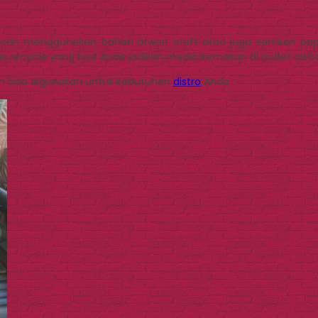
dipesan menggunakan bahan brwon craft atau juga samson pa
as
recycle
yang bisa Anda jadikan media kemasan di outlet distr
an bisa digunakan untuk kebutuhan
distro
Anda :