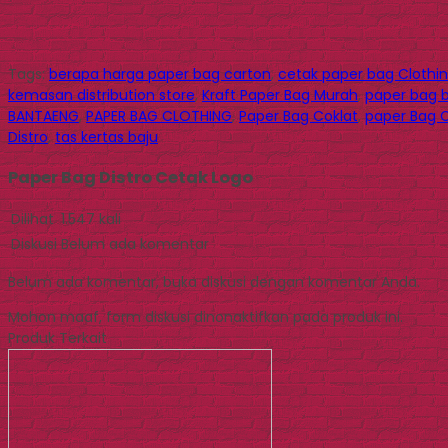
Tags:
berapa harga paper bag carton
,
cetak paper bag Clothin
kemasan distribution store
,
Kraft Paper Bag Murah
,
paper bag 
BANTAENG
,
PAPER BAG CLOTHING
,
Paper Bag Coklat
,
paper Bag C
Distro
,
tas kertas baju
Paper Bag Distro Cetak Logo
Dilihat
1.547 kali
Diskusi
Belum ada komentar
Belum ada komentar, buka diskusi dengan komentar Anda.
Mohon maaf, form diskusi dinonaktifkan pada produk ini.
Produk Terkait