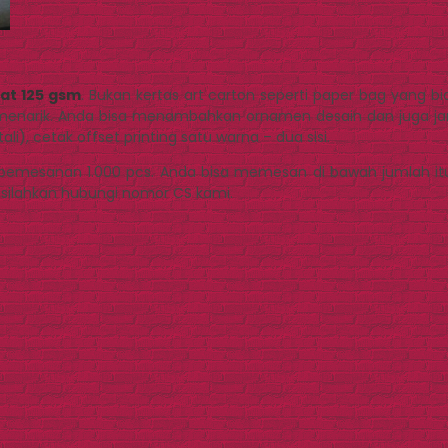
lat 125 gsm
. Bukan kertas art carton seperti paper bag yang b
enarik. Anda bisa menambahkan ornamen desain dan juga jargo
ali), cetak offset printing satu warna – dua sisi.
emesanan 1.000 pcs. Anda bisa memesan di bawah jumlah itu d
 silahkan hubungi nomor CS kami.