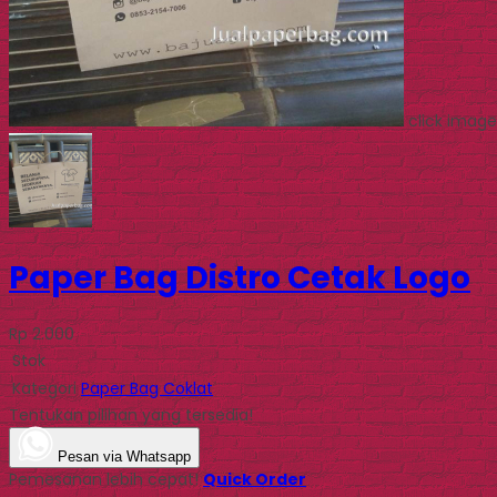
click image
Paper Bag Distro Cetak Logo
Rp 2.000
Stok
Kategori
Paper Bag Coklat
Tentukan pilihan yang tersedia!
Pesan via Whatsapp
Pemesanan lebih cepat!
Quick Order