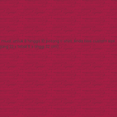
 muat untuk 8 hingga 10 potong t-shirt. Anda bisa custom size
ng 22 x tebal 6 x tinggi 32 cm).