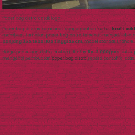
Paper bag distro cetak logo
Paper bag di atas kami buat dengan bahan
kertas
kraft cok
membuat tampilan paper bag distro tersebut menjadi lebih m
panjang 35 x tebal 10 x tinggi 25 cm
, model standar (handle t
Harga paper bag distro custom di atas
Rp. 2.000/pcs
untuk p
mengenai pembuatan
paper bag distro
seperti contoh di atas