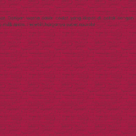
per. Dengan warna dasar coklat yang dapat di cetak dengan
o milik Anda. Terlebih harganya super murah!