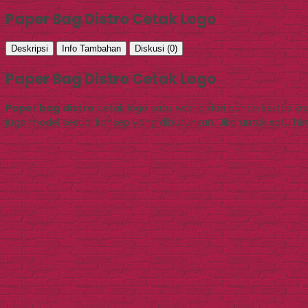
Paper Bag Distro Cetak Logo
Deskripsi
Info Tambahan
Diskusi (0)
Paper Bag Distro Cetak Logo
Paper bag distro
cetak logo satu warna dari bahan kertas kr
juga model sesuai konsep yang dibutuhkan. Jika untuk satu h