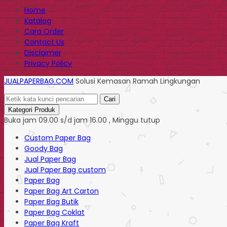
Home
Katalog
Cara Order
Contact Us
Disclaimer
Privacy Policy
JUALPAPERBAG.COM
Solusi Kemasan Ramah Lingkungan
Cari
Kategori Produk
Buka jam 09.00 s/d jam 16.00 , Minggu tutup
Custom Paper Bag
Goody Bag
Jual Paper Bag
Jual Paper Bag custom
Paper Bag
Paper Bag Art Carton
Paper Bag Butik
Paper Bag Coklat
Paper Bag Kraft