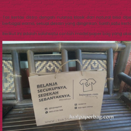
Tas kertas distro dengan nuansa klasik dan natural bisa 
berbagai warna, sesuai desain yang diinginkan. Salah satu kert
Berikut ini adalah salahsatu contoh model paper bag yang ak