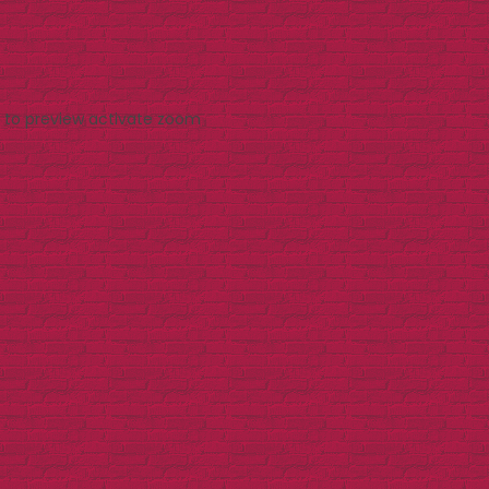
 to preview
activate zoom