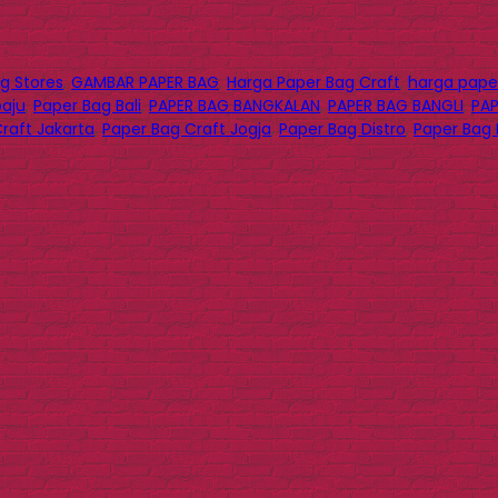
g Stores
,
GAMBAR PAPER BAG
,
Harga Paper Bag Craft
,
harga paper
baju
,
Paper Bag Bali
,
PAPER BAG BANGKALAN
,
PAPER BAG BANGLI
,
PAP
raft Jakarta
,
Paper Bag Craft Jogja
,
Paper Bag Distro
,
Paper Bag 