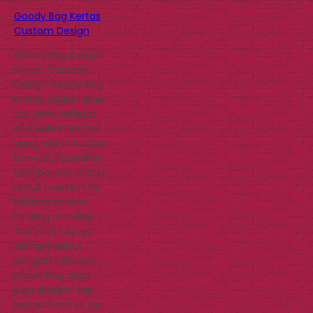
Goody Bag Kertas
Custom Design
Goody Bag Kertas
Murah Custom
Design Goody Bag
kertas adalah jenis
tas yang terbuat
dari bahan kertas
yang mana saat ini
banyak digunakan
oleh banyak orang
untuk memenuhi
kebutuhannya
masing-masing.
Tas jenis ini juga
sering disebut
dengan sebutan
paper bag atau
juga disebut tas
kertas. Saat ini tas