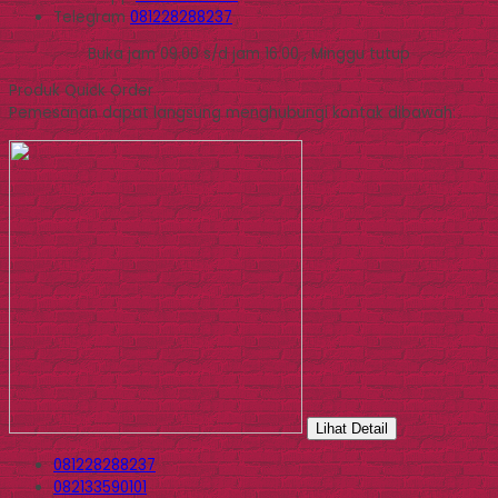
Telegram
081228288237
Buka jam 09.00 s/d jam 16.00 , Minggu tutup
Produk Quick Order
Pemesanan dapat langsung menghubungi kontak dibawah:
Lihat Detail
081228288237
082133590101