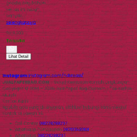
goodie bag bahan
kertas ini sudah
banyak…
selengkapnya
Rp 3.000
Tersedia
Lihat Detail
Instagram
instagram.com/hdkreasi/
JUALPAPERBAG.COM
- Solusi Kemasan Ramah Lingkungan
Copyright © 2014 - 2026 Jual Paper Bag Custom | Tas Kertas
Murah
Kontak Kami
Apabila ada yang ditanyakan, silahkan hubungi kami melalui
kontak di bawah ini.
Call Center
081228288237
Whatsapp
Pemesanan
082133590101
Whatsapp
081228288237