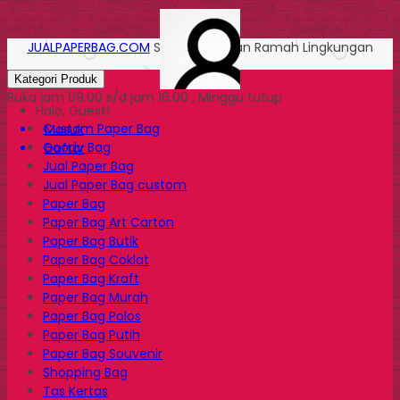
JUALPAPERBAG.COM
Solusi Kemasan Ramah Lingkungan
Kategori Produk
Buka jam 09.00 s/d jam 16.00 , Minggu tutup
Halo, Guest!
Custom Paper Bag
Masuk
Goody Bag
Daftar
Jual Paper Bag
Jual Paper Bag custom
Paper Bag
Paper Bag Art Carton
Paper Bag Butik
Paper Bag Coklat
Paper Bag Kraft
Paper Bag Murah
Paper Bag Polos
Paper Bag Putih
Paper Bag Souvenir
Shopping Bag
Tas Kertas