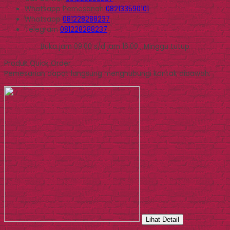
Whatsapp
Pemesanan
082133590101
Whatsapp
081228288237
Telegram
081228288237
Buka jam 09.00 s/d jam 16.00 , Minggu tutup
Produk Quick Order
Pemesanan dapat langsung menghubungi kontak dibawah:
Lihat Detail