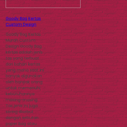
Goody Bag Kertas
Custom Design
Goody Bag Kertas
Murah Custom
Design Goody Bag
kertas adalah jenis
tas yang terbuat
dari bahan kertas
yang mana saat ini
banyak digunakan
oleh banyak orang
untuk memenuhi
kebutuhannya
masing-masing.
Tas jenis ini juga
sering disebut
dengan sebutan
paper bag atau