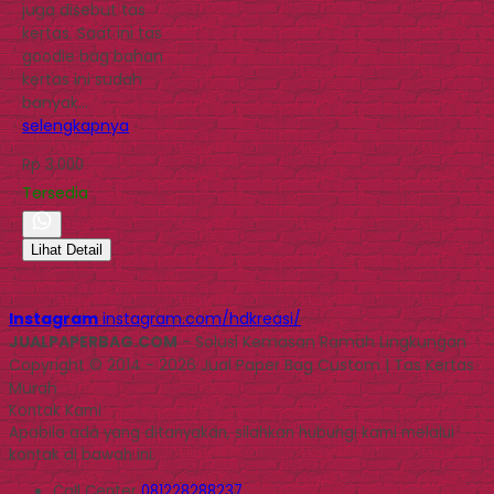
juga disebut tas
kertas. Saat ini tas
goodie bag bahan
kertas ini sudah
banyak…
selengkapnya
Rp 3.000
Tersedia
Lihat Detail
Instagram
instagram.com/hdkreasi/
JUALPAPERBAG.COM
- Solusi Kemasan Ramah Lingkungan
Copyright © 2014 - 2026 Jual Paper Bag Custom | Tas Kertas
Murah
Kontak Kami
Apabila ada yang ditanyakan, silahkan hubungi kami melalui
kontak di bawah ini.
Call Center
081228288237