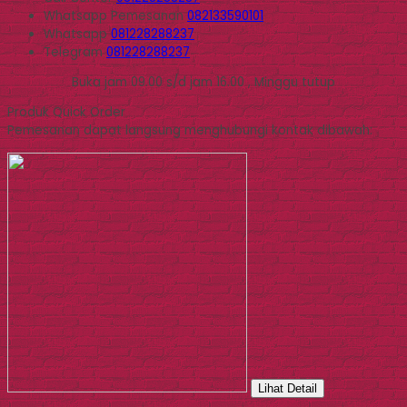
Whatsapp
Pemesanan
082133590101
Whatsapp
081228288237
Telegram
081228288237
Buka jam 09.00 s/d jam 16.00 , Minggu tutup
Produk Quick Order
Pemesanan dapat langsung menghubungi kontak dibawah:
Lihat Detail