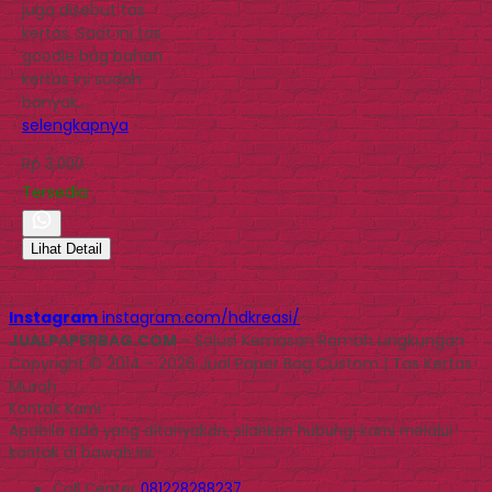
juga disebut tas
kertas. Saat ini tas
goodie bag bahan
kertas ini sudah
banyak…
selengkapnya
Rp 3.000
Tersedia
Lihat Detail
Instagram
instagram.com/hdkreasi/
JUALPAPERBAG.COM
- Solusi Kemasan Ramah Lingkungan
Copyright © 2014 - 2026 Jual Paper Bag Custom | Tas Kertas
Murah
Kontak Kami
Apabila ada yang ditanyakan, silahkan hubungi kami melalui
kontak di bawah ini.
Call Center
081228288237