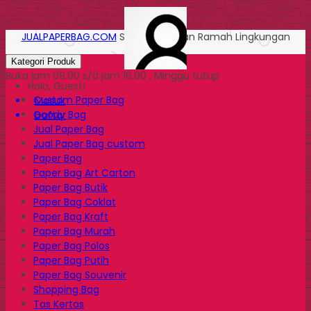
JUALPAPERBAG.COM
Solusi Kemasan Ramah Lingkungan
Kategori Produk
Buka jam 09.00 s/d jam 16.00 , Minggu tutup
Halo, Guest!
Custom Paper Bag
Masuk
Goody Bag
Daftar
Jual Paper Bag
Jual Paper Bag custom
Paper Bag
Paper Bag Art Carton
Paper Bag Butik
Paper Bag Coklat
Paper Bag Kraft
Paper Bag Murah
Paper Bag Polos
Paper Bag Putih
Paper Bag Souvenir
Shopping Bag
Tas Kertas