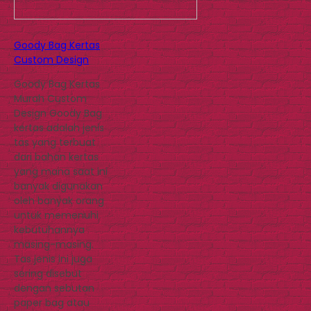
Goody Bag Kertas
Custom Design
Goody Bag Kertas
Murah Custom
Design Goody Bag
kertas adalah jenis
tas yang terbuat
dari bahan kertas
yang mana saat ini
banyak digunakan
oleh banyak orang
untuk memenuhi
kebutuhannya
masing-masing.
Tas jenis ini juga
sering disebut
dengan sebutan
paper bag atau