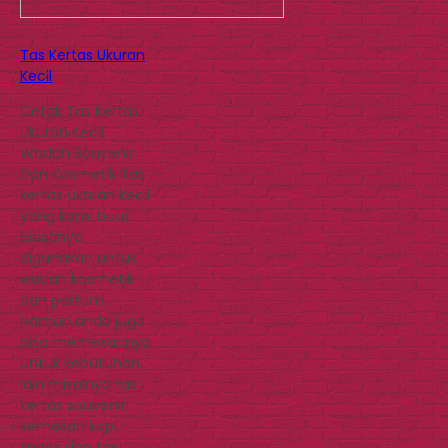
Tas Kertas Ukuran
Kecil
Cetak Tas Kertas
Ukuran Kecil
Wadah Souvenir
Dan Kosmetik Tas
kertas ukuran kecil
yang kami buat
biasanya
digunakan untuk
wadah kosmetik
dan parfum.
Namun anda juga
bisa memesannya
untuk kebutuhan
lain misalnya tas
kertas souvenir,
kemasan kopi,
snack dan tas