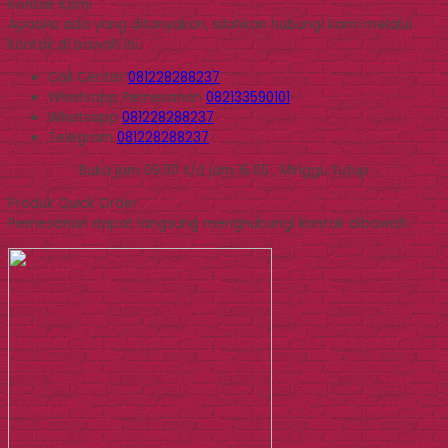
Kontak Kami
Apabila ada yang ditanyakan, silahkan hubungi kami melalui
kontak di bawah ini.
Call Center
081228288237
Whatsapp
Pemesanan
082133590101
Whatsapp
081228288237
Telegram
081228288237
Buka jam 09.00 s/d jam 16.00 , Minggu tutup
Produk Quick Order
Pemesanan dapat langsung menghubungi kontak dibawah: