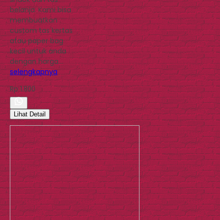
belanja. Kami bisa
membuatkan
custom tas kertas
atau paper bag
kecil untuk anda
dengan harga…
selengkapnya
Rp 1.800
Lihat Detail