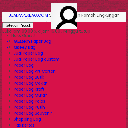
JUALPAPERBAG.COM
Solusi Kemasan Ramah Lingkungan
Kategori Produk
Buka jam 09.00 s/d jam 16.00 , Minggu tutup
Halo, Guest!
Custom Paper Bag
Masuk
Goody Bag
Daftar
Jual Paper Bag
Jual Paper Bag custom
Paper Bag
Paper Bag Art Carton
Paper Bag Butik
Paper Bag Coklat
Paper Bag Kraft
Paper Bag Murah
Paper Bag Polos
Paper Bag Putih
Paper Bag Souvenir
Shopping Bag
Tas Kertas