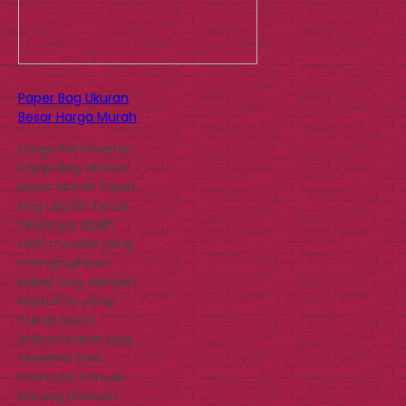
Paper Bag Ukuran
Besar Harga Murah
Harga Pembuatan
Paper Bag Ukuran
Besar Murah Paper
bag ukuran besar
biasanya dipilih
oleh mereka yang
menginginkan
paper bag dengan
kapasitas yang
cukup besar.
Artinya paper bag
tersebut bisa
memuat banyak
barang bawaan.