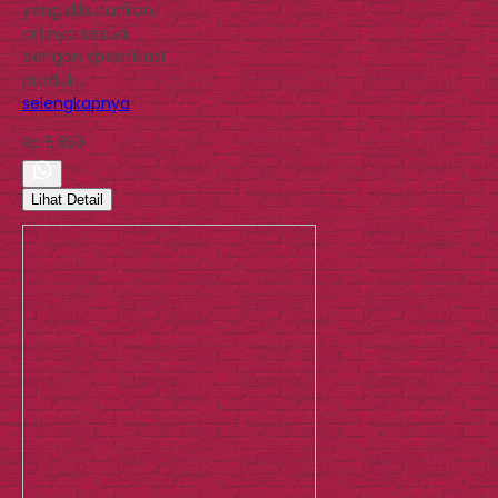
yang dibutuhkan,
artinya sesuai
dengan spesifikasi
produk…
selengkapnya
Rp 5.850
Lihat Detail