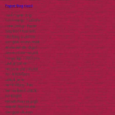
Paper Bag Kecil
Jual Paper Bag
Kecil Harga Terbaru
Free Design Paper
bag kecil fashion
clothing custom
dengan brand milik
Anda sendiri dapat
Anda pesan mulai
harga Rp. 1.000/pcs
untuk bahan
recycle dan mulai
Rp. 4.000/pcs
untuk jenis
laminating. Tas
kertas kecil untuk
berbagai
kebutuhan ini juga
dapat diproduksi
dengan ukuran