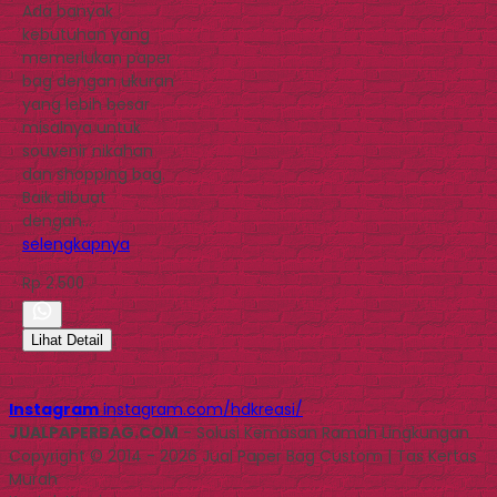
Ada banyak
kebutuhan yang
memerlukan paper
bag dengan ukuran
yang lebih besar
misalnya untuk
souvenir nikahan
dan shopping bag.
Baik dibuat
dengan…
selengkapnya
Rp 2.500
Lihat Detail
Instagram
instagram.com/hdkreasi/
JUALPAPERBAG.COM
- Solusi Kemasan Ramah Lingkungan
Copyright © 2014 - 2026 Jual Paper Bag Custom | Tas Kertas
Murah