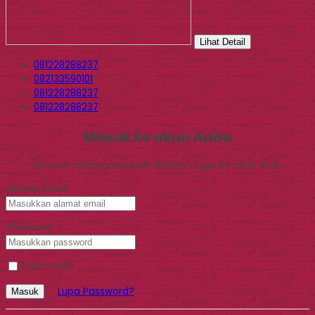
Lihat Detail
081228288237
082133590101
081228288237
081228288237
Masuk ke akun Anda
Selamat datang kembali, silahkan login ke akun Anda.
Alamat Email
Password
Ingat Saya
Lupa Password?
Masuk