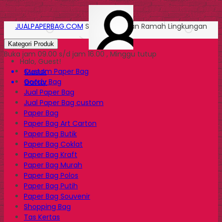
JUALPAPERBAG.COM
Solusi Kemasan Ramah Lingkungan
Kategori Produk
Buka jam 09.00 s/d jam 16.00 , Minggu tutup
Halo, Guest!
Custom Paper Bag
Masuk
Goody Bag
Daftar
Jual Paper Bag
Jual Paper Bag custom
Paper Bag
Paper Bag Art Carton
Paper Bag Butik
Paper Bag Coklat
Paper Bag Kraft
Paper Bag Murah
Paper Bag Polos
Paper Bag Putih
Paper Bag Souvenir
Shopping Bag
Tas Kertas