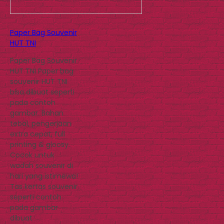
Paper Bag Souvenir
HUT TNI
Paper Bag Souvenir
HUT TNI Paper bag
souvenir HUT TNI
bisa dibuat seperti
pada contoh
gambar. Bahan
tebal, pengerjaan
extra cepat, full
printing & gloosy.
Cocok untuk
wadah souvenir di
hari yang istimewa!
Tas kertas souvenir
seperti contoh
pada gambar
dibuat