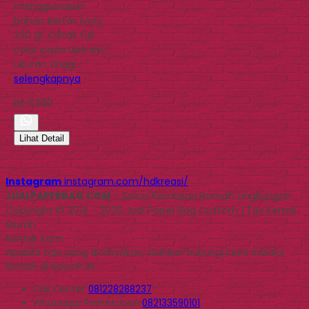
menggunakan
bahan kertas ivory
230 gr. Cetak full
color pada dua sisi,
ukuran tinggi…
selengkapnya
Rp 6.500
Lihat Detail
Instagram
instagram.com/hdkreasi/
JUALPAPERBAG.COM
- Solusi Kemasan Ramah Lingkungan
Copyright © 2014 - 2026 Jual Paper Bag Custom | Tas Kertas
Murah
Kontak Kami
Apabila ada yang ditanyakan, silahkan hubungi kami melalui
kontak di bawah ini.
Call Center
081228288237
Whatsapp
Pemesanan
082133590101