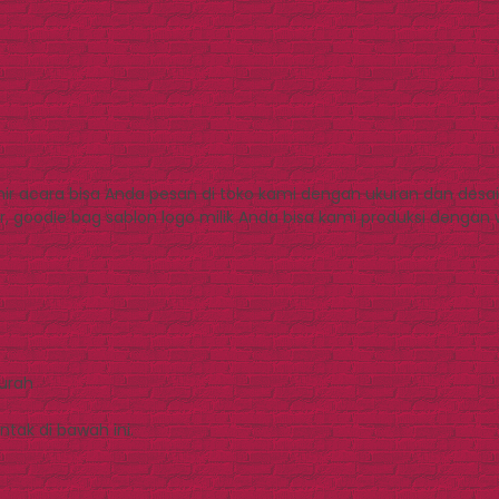
r acara bisa Anda pesan di toko kami dengan ukuran dan desain
r, goodie bag sablon logo milik Anda bisa kami produksi dengan
Murah
tak di bawah ini.