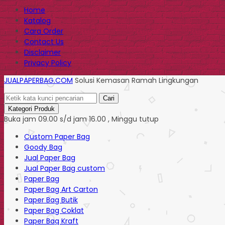
Home
Katalog
Cara Order
Contact Us
Disclaimer
Privacy Policy
JUALPAPERBAG.COM
Solusi Kemasan Ramah Lingkungan
Cari
Kategori Produk
Buka jam 09.00 s/d jam 16.00 , Minggu tutup
Custom Paper Bag
Goody Bag
Jual Paper Bag
Jual Paper Bag custom
Paper Bag
Paper Bag Art Carton
Paper Bag Butik
Paper Bag Coklat
Paper Bag Kraft