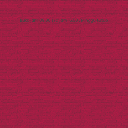
Buka jam 09.00 s/d jam 16.00 , Minggu tutup