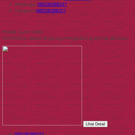
Whatsapp
081228288237
Telegram
081228288237
Produk Quick Order
Pemesanan dapat langsung menghubungi kontak dibawah:
Lihat Detail
081228288237