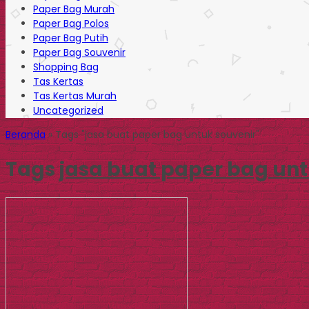
Paper Bag Murah
Paper Bag Polos
Paper Bag Putih
Paper Bag Souvenir
Shopping Bag
Tas Kertas
Tas Kertas Murah
Uncategorized
Beranda
»
Tags "jasa buat paper bag untuk souvenir"
Tags
jasa buat paper bag unt