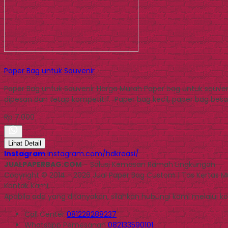
Paper Bag untuk Souvenir
Paper Bag untuk Souvenir Harga Murah Paper bag untuk souveni
dipesan dan tetap kompetitif. Paper bag kecil, paper bag besa
Rp 7.000
Lihat Detail
Instagram
instagram.com/hdkreasi/
JUALPAPERBAG.COM
- Solusi Kemasan Ramah Lingkungan
Copyright © 2014 - 2026 Jual Paper Bag Custom | Tas Kertas 
Kontak Kami
Apabila ada yang ditanyakan, silahkan hubungi kami melalui kon
Call Center
081228288237
Whatsapp
Pemesanan
082133590101