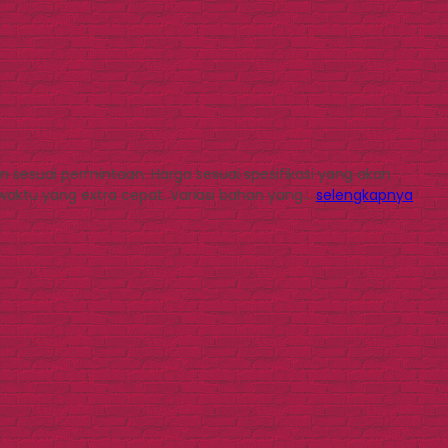
 sesuai permintaan. Harga sesuai spesifikasi yang akan
 waktu yang extra cepat. Variasi bahan yang…
selengkapnya