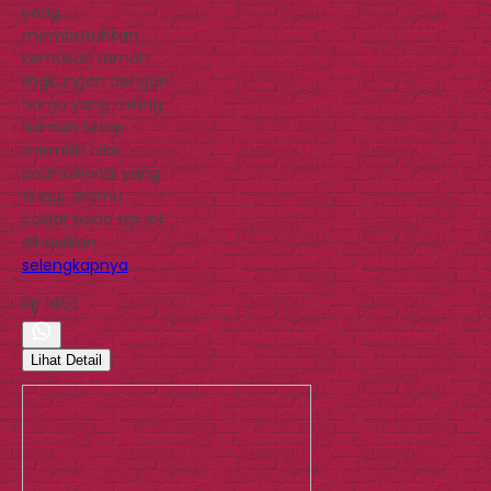
yang
membutuhkan
kemasan ramah
lingkungan dengan
harga yang miring.
Namun tetap
memiliki nilai
promosional yang
tinggi. Warna
coklat pada tas ini
dihasilkan…
selengkapnya
Rp 1.850
Lihat Detail