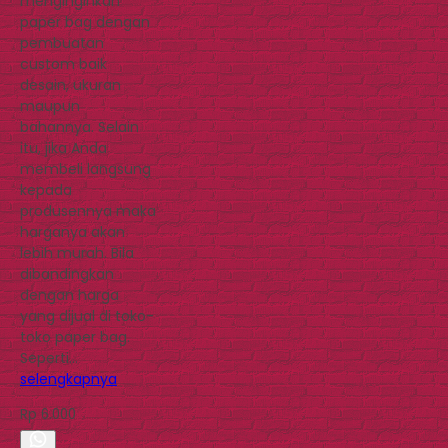
menginginkan
paper bag dengan
pembuatan
custom baik
desain, ukuran
maupun
bahannya. Selain
itu, jika Anda
membeli langsung
kepada
produsennya maka
harganya akan
lebih murah. Bila
dibandingkan
dengan harga
yang dijual di toko-
toko paper bag.
Seperti…
selengkapnya
Rp 6.000