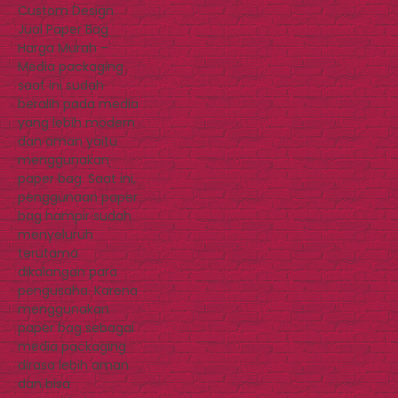
Custom Design
Jual Paper Bag
Harga Murah –
Media packaging
saat ini sudah
beralih pada media
yang lebih modern
dan aman yaitu
menggunakan
paper bag. Saat ini,
penggunaan paper
bag hampir sudah
menyeluruh
terutama
dikalangan para
pengusaha. Karena
menggunakan
paper bag sebagai
media packaging
dirasa lebih aman
dan bisa