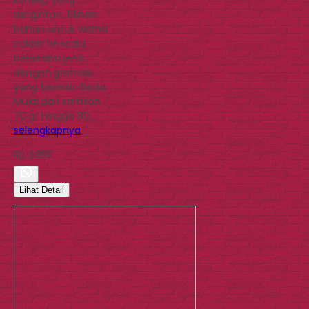
diinginkan. Pilihan
bahan untuk warna
coklat tersedia
beberapa jenis
dengan gramasi
yang bereda-beda.
Mulai dari samson
70 gr hingga 80…
selengkapnya
Rp 2.850
Lihat Detail