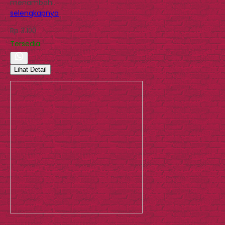
menambah…
selengkapnya
Rp 3.100
Tersedia
Lihat Detail