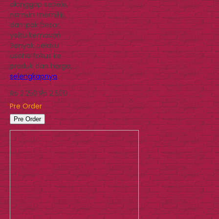
dianggap sepele,
namun memiliki
dampak besar,
yaitu kemasan.
Banyak pelaku
usaha fokus ke
produk dan harga,…
selengkapnya
Rp 2.500
Rp 2.250
Pre Order
Pre Order