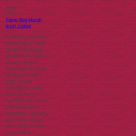
Diskon
10%
Paper Bag Murah
Kraft Coklat
Paperbag Custom
Murah Bahan Kraft
Coklat Paper Bag
Murah Kraft Coklat
dapat menjadi
solusi hemat untuk
kemasan bisnis
agar terlihat
profesional. Kalau
Anda sedang
menjalankan bisnis,
baik itu fashion,
makanan, souvenir,
atau online shop,
ada satu hal kecil
yang sering