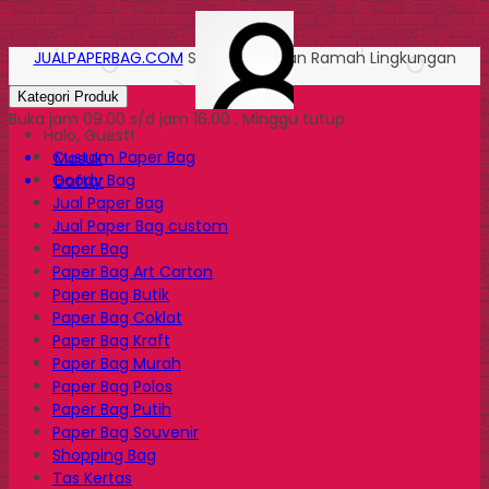
JUALPAPERBAG.COM
Solusi Kemasan Ramah Lingkungan
Kategori Produk
Buka jam 09.00 s/d jam 16.00 , Minggu tutup
Halo, Guest!
Custom Paper Bag
Masuk
Goody Bag
Daftar
Jual Paper Bag
Jual Paper Bag custom
Paper Bag
Paper Bag Art Carton
Paper Bag Butik
Paper Bag Coklat
Paper Bag Kraft
Paper Bag Murah
Paper Bag Polos
Paper Bag Putih
Paper Bag Souvenir
Shopping Bag
Tas Kertas