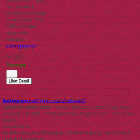
hanya untuk
produk jualan saja,
tetapi paper bag
coklat ini bisa
digunakan
sebagai…
selengkapnya
Rp 1.850
Tersedia
Lihat Detail
Instagram
instagram.com/hdkreasi/
JUALPAPERBAG.COM
- Solusi Kemasan Ramah Lingkungan
Copyright © 2014 - 2026 Jual Paper Bag Custom | Tas Kertas
Murah
Kontak Kami
Apabila ada yang ditanyakan, silahkan hubungi kami melalui
kontak di bawah ini.