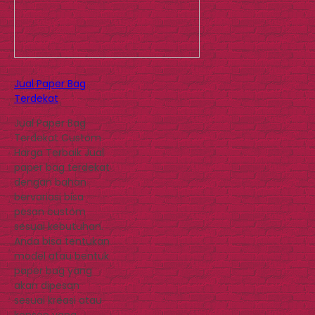
Jual Paper Bag
Terdekat
Jual Paper Bag
Terdekat Custom
Harga Terbaik Jual
paper bag terdekat
dengan bahan
bervariasi bisa
pesan custom
sesuai kebutuhan.
Anda bisa tentukan
model atau bentuk
paper bag yang
akan dipesan
sesuai kreasi atau
konsep yang