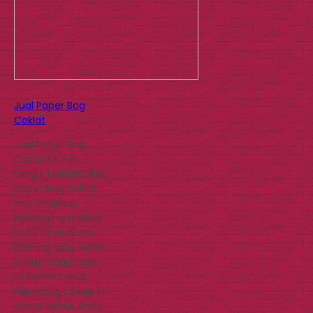
Jual Paper Bag
Coklat
Jual Paper Bag
Coklat Murah –
Harga Terbaru Jual
paper bag coklat
murah untuk
packaging produk
butik atau distro,
printing satu warna
cukup bagus dan
tetap branded.
Paperbag coklat ini
cocok untuk Anda