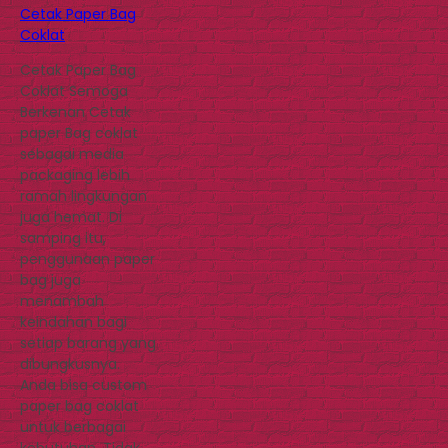
Cetak Paper Bag
Coklat
Cetak Paper Bag
Coklat Semoga
Berkenan Cetak
paper Bag coklat
sebagai media
packaging lebih
ramah lingkungan
juga hemat. Di
samping itu,
penggunaan paper
bag juga
menambah
keindahan bagi
setiap barang yang
dibungkusnya.
Anda bisa custom
paper bag coklat
untuk berbagai
kebutuhan. Tidak