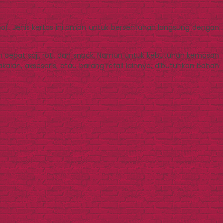
of. Jenis kertas ini aman untuk bersentuhan langsung dengan
epat saji, roti, dan snack. Namun untuk kebutuhan kemasan
aian, aksesoris, atau barang retail lainnya, dibutuhkan bahan