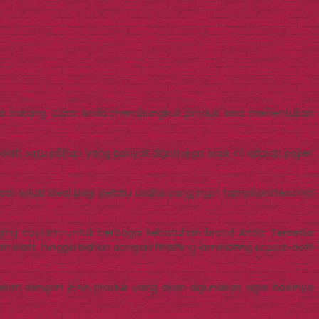
ima barang. Cara Anda membungkus produk bisa menentukan
ah satu pilihan yang banyak digunakan saat ini adalah paper
i solusi ideal bagi pelaku usaha yang ingin tampil profesional
ging custom untuk berbagai kebutuhan brand Anda. Tersedia
an kraft, hingga bahan dengan finishing laminating seperti doff
uaikan dengan jenis produk yang akan digunakan agar hasilnya