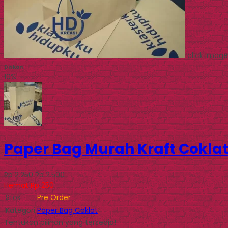
click image
Diskon
10%
Paper Bag Murah Kraft Cokla
Rp 2.250
Rp 2.500
Hemat Rp 250
Stok
Pre Order
Kategori
Paper Bag Coklat
Tentukan pilihan yang tersedia!