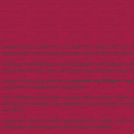
Banyak pelaku usaha fokus ke produk dan harga, tapi lu
apakah bisnis Anda terlihat biasa saja atau terlihat profesional
Anda bisa mendapatkan paper bag harga murah dengan kualita
bag berbahan kraft coklat. Jenis paper bag ini sangat cocok 
Dengan harga yang terjangkau,
mulai dari Rp. 800/pcs – Rp
tanpa harus mengeluarkan biaya besar.
Kami melayani pembuatan berbagai jenis kemasan seperti p
berbagai pilihan bahan yang dapat disesuaikan dengan konsep d
dan glossy.
Setiap jenis bahan memiliki karakteristik dan fungsi yang b
maksimal, baik dari segi kekuatan maupun tampilan.