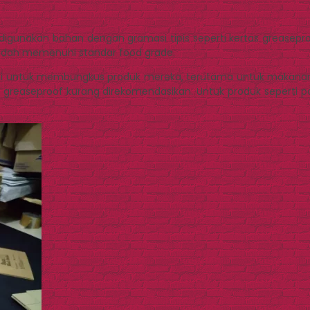
igunakan bahan dengan gramasi tipis seperti kertas greasepro
udah memenuhi standar food grade.
 untuk membungkus produk mereka, terutama untuk makanan c
 greaseproof kurang direkomendasikan. Untuk produk seperti pak