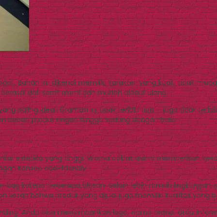
klat. Bahan ini dikenal memiliki karakter yang kuat, tidak mudah
erasal dari serat alami dan mudah didaur ulang.
g paling ideal. Gramasi ini tidak terlalu tipis – juga tidak ter
 beban produk ringan hingga sedang dengan baik.
i nilai estetika yang tinggi. Warna coklat alami memberikan ke
engan konsep eco-friendly.
 paper bag karena beberapa alasan. Selain lebih ramah lingkun
esan bahwa produk yang dijual juga memiliki kualitas yang ba
ding. Anda bisa menambahkan logo, nama brand, atau informa