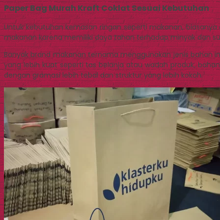
Paper Bag Murah Kraft Coklat Sesuai Kebutuhan
Untuk kebutuhan kemasan ringan seperti makanan, biasanya d
makanan karena memiliki daya tahan terhadap minyak dan s
Banyak brand makanan ternama menggunakan jenis bahan ini
yang lebih kuat seperti tas belanja atau wadah produk, bahan
dengan gramasi lebih tebal dan struktur yang lebih kokoh.