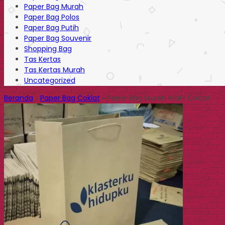
Paper Bag Murah
Paper Bag Polos
Paper Bag Putih
Paper Bag Souvenir
Shopping Bag
Tas Kertas
Tas Kertas Murah
Uncategorized
Beranda
»
Paper Bag Coklat
»
Paper Bag Murah Kraft Coklat