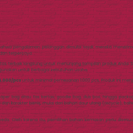
pa bahwa pengalaman pelanggan dimulai sejak mereka mener
 dan terpercaya.
s terbaik langsung untuk menunjang tampilan produk Anda. Sal
digunakan untuk berbagai kebutuhan usaha.
 4.000/pcs
untuk minimal pemesanan 1.000 pcs. Produk ini menjad
aper bag atau tas kertas, goodie bag, dus box, hingga packa
an karakter bisnis, mulai dari bahan daur ulang (
recycle
), bah
erbeda. Oleh karena itu, pemilihan bahan kemasan perlu dises