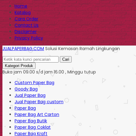
Home
Katalog
Cara Order
Contact Us
Disclaimer
Privacy Policy
JUALPAPERBAG.COM
Solusi Kemasan Ramah Lingkungan
Cari
Kategori Produk
Buka jam 09.00 s/d jam 16.00 , Minggu tutup
Custom Paper Bag
Goody Bag
Jual Paper Bag
Jual Paper Bag custom
Paper Bag
Paper Bag Art Carton
Paper Bag Butik
Paper Bag Coklat
Paper Bag Kraft