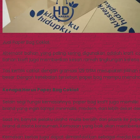
Jual Paper Bag Coklat
Alternatif bahan yang paling sering digunakan adalah kraft co
bahan kraft juga memberikan kesan ramah lingkungan karena b
Tas kertas coklat dengan gramasi 125 GSM merupakan pilihan yan
besar. Dengan ketebalan tersebut, paper bag mampu menahan
Kenapa Harus Paper Bag Coklat
Selain segi fungsi kemasannya, paper bag kraft juga memilik
brand yang ingin tampil minimalis, modern, dan lebih dekat d
Saat ini, banyak pelaku usaha mulai beralih dari plastik ke
brand di mata konsumen. Kemasan yang baik akan memberikan k
Kemasan kertas juga dapat dimanfaatkan sebagai media bran