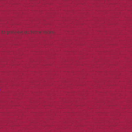
 to preview
activate zoom
t