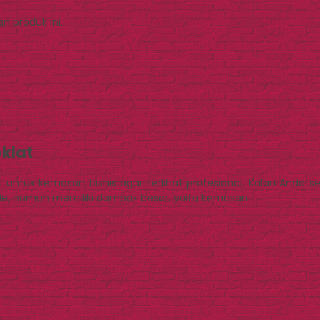
 produk ini.
klat
untuk kemasan bisnis agar terlihat profesional. Kalau Anda se
pele, namun memiliki dampak besar, yaitu kemasan.