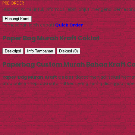
PRE ORDER
Hubungi kami untuk informasi lebih lanjut mengenai pemesanan
Hubungi Kami
Pemesanan lebih cepat!
Quick Order
Paper Bag Murah Kraft Coklat
Deskripsi
Info Tambahan
Diskusi (0)
Paperbag Custom Murah Bahan Kraft Co
Paper Bag Murah Kraft Coklat
dapat menjadi solusi hemat 
atau online shop, ada satu hal kecil yang sering dianggap se