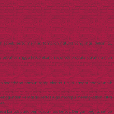
 sobek, serta memiliki tampilan natural yang khas. Selain itu,
lalu tebal, sehingga tetap ekonomis untuk produksi dalam jumlah
san sederhana namun tetap elegan. Hal ini sangat cocok untuk
gan, penggunaan kemasan kertas juga mampu meningkatkan citra
ik.
si kontak pada permukaan tas kertas. Dengan begitu, setiap