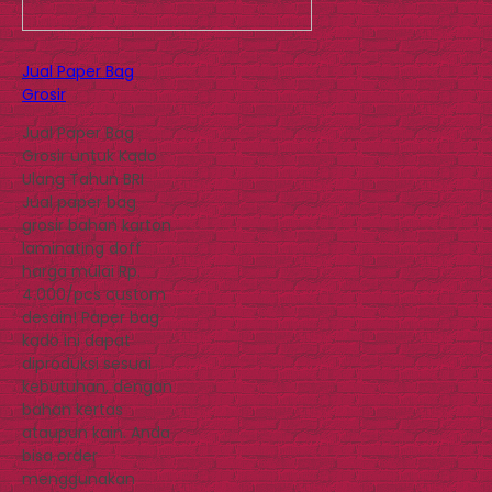
Jual Paper Bag
Grosir
Jual Paper Bag
Grosir untuk Kado
Ulang Tahun BRI
Jual paper bag
grosir bahan karton
laminating doff
harga mulai Rp.
4.000/pcs custom
desain! Paper bag
kado ini dapat
diproduksi sesuai
kebutuhan, dengan
bahan kertas
ataupun kain. Anda
bisa order
menggunakan