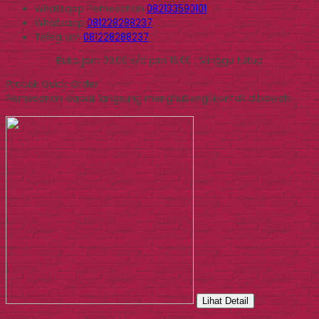
Whatsapp
Pemesanan
082133590101
Whatsapp
081228288237
Telegram
081228288237
Buka jam 09.00 s/d jam 16.00 , Minggu tutup
Produk Quick Order
Pemesanan dapat langsung menghubungi kontak dibawah:
Lihat Detail