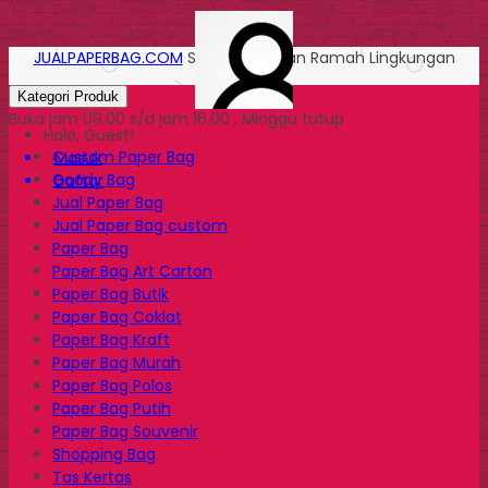
JUALPAPERBAG.COM
Solusi Kemasan Ramah Lingkungan
Kategori Produk
Buka jam 09.00 s/d jam 16.00 , Minggu tutup
Halo, Guest!
Custom Paper Bag
Masuk
Goody Bag
Daftar
Jual Paper Bag
Jual Paper Bag custom
Paper Bag
Paper Bag Art Carton
Paper Bag Butik
Paper Bag Coklat
Paper Bag Kraft
Paper Bag Murah
Paper Bag Polos
Paper Bag Putih
Paper Bag Souvenir
Shopping Bag
Tas Kertas