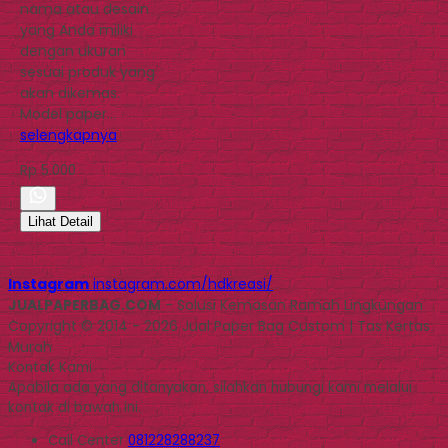
nama atau desain
yang Anda miliki
dengan ukuran
sesuai produk yang
akan dikemas.
Model paper…
selengkapnya
Rp 5.000
Lihat Detail
Instagram
instagram.com/hdkreasi/
JUALPAPERBAG.COM
- Solusi Kemasan Ramah Lingkungan
Copyright © 2014 - 2026 Jual Paper Bag Custom | Tas Kertas
Murah
Kontak Kami
Apabila ada yang ditanyakan, silahkan hubungi kami melalui
kontak di bawah ini.
Call Center
081228288237