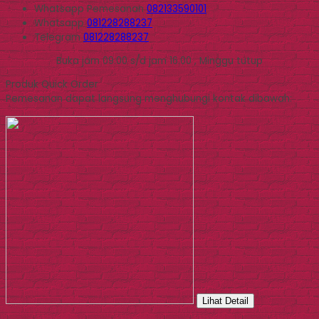
Whatsapp
Pemesanan
082133590101
Whatsapp
081228288237
Telegram
081228288237
Buka jam 09.00 s/d jam 16.00 , Minggu tutup
Produk Quick Order
Pemesanan dapat langsung menghubungi kontak dibawah:
Lihat Detail