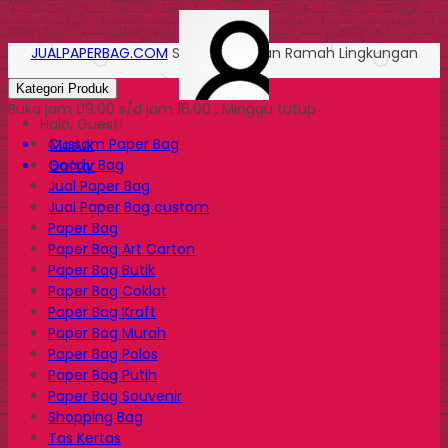
JUALPAPERBAG.COM
Solusi Kemasan Ramah Lingkungan
Kategori Produk
Buka jam 09.00 s/d jam 16.00 , Minggu tutup
Halo, Guest!
Custom Paper Bag
Masuk
Goody Bag
Daftar
Jual Paper Bag
Jual Paper Bag custom
Paper Bag
Paper Bag Art Carton
Paper Bag Butik
Paper Bag Coklat
Paper Bag Kraft
Paper Bag Murah
Paper Bag Polos
Paper Bag Putih
Paper Bag Souvenir
Shopping Bag
Tas Kertas