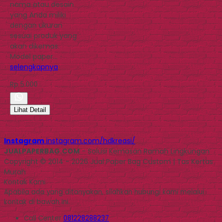
nama atau desain
yang Anda miliki
dengan ukuran
sesuai produk yang
akan dikemas.
Model paper…
selengkapnya
Rp 5.000
Lihat Detail
Instagram
instagram.com/hdkreasi/
JUALPAPERBAG.COM
- Solusi Kemasan Ramah Lingkungan
Copyright © 2014 - 2026 Jual Paper Bag Custom | Tas Kertas
Murah
Kontak Kami
Apabila ada yang ditanyakan, silahkan hubungi kami melalui
kontak di bawah ini.
Call Center
081228288237