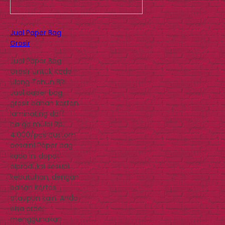
Jual Paper Bag
Grosir
Jual Paper Bag
Grosir untuk Kado
Ulang Tahun BRI
Jual paper bag
grosir bahan karton
laminating doff
harga mulai Rp.
4.000/pcs custom
desain! Paper bag
kado ini dapat
diproduksi sesuai
kebutuhan, dengan
bahan kertas
ataupun kain. Anda
bisa order
menggunakan