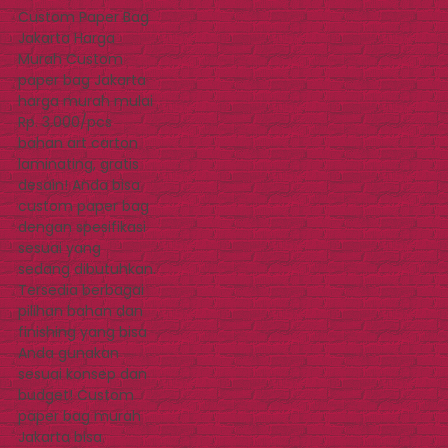
Custom Paper Bag
Jakarta Harga
Murah Custom
paper bag Jakarta
harga murah mulai
Rp. 3.000/pcs
bahan art carton
laminating, gratis
desain! Anda bisa
custom paper bag
dengan spesifikasi
sesuai yang
sedang dibutuhkan.
Tersedia berbagai
pilihan bahan dan
finishing yang bisa
Anda gunakan
sesuai konsep dan
budget! Custom
paper bag murah
Jakarta bisa