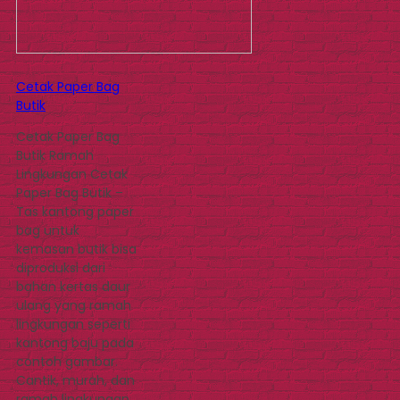
Cetak Paper Bag
Butik
Cetak Paper Bag
Butik Ramah
Lingkungan Cetak
Paper Bag Butik –
Tas kantong paper
bag untuk
kemasan butik bisa
diproduksi dari
bahan kertas daur
ulang yang ramah
lingkungan seperti
kantong baju pada
contoh gambar.
Cantik, murah, dan
ramah lingkungan.