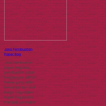
Jasa Pembuatan
Paper Bag
Jasa Pembuatan
Paper Bag Jasa
pembuatan paper
bag dengan pilihan
bahan yang lebih
bervariasi dan soal
harga negotialbe!
Paper bag saat ini
menjadi perangkat