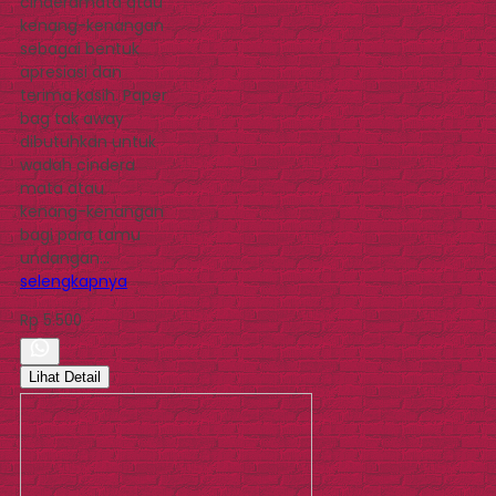
cinderamata atau
kenang-kenangan
sebagai bentuk
apresiasi dan
terima kasih. Paper
bag tak away
dibutuhkan untuk
wadah cindera
mata atau
kenang-kenangan
bagi para tamu
undangan…
selengkapnya
Rp 5.500
Lihat Detail