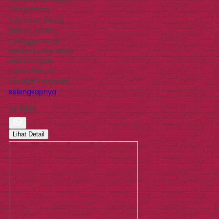
Bisa printing
fullcolour sesuai
desain, karena
menggunkana
bahan kertas white
craft recycle.
Bukan hanya
sebagai kemasan…
selengkapnya
Rp 3.500
Lihat Detail