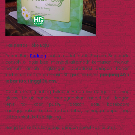
Tas Kertas Toko Baju
Paper Bag
Padang
untuk outlet butik Femina Bag pada
contoh di atas bisa menjadi alternatif kemasan mewah
namun ramah lingkungan. Diproduksi dengan bahan
kertas art carton gramasi 230 gsm, dimensi
panjang 40 x
lebar 10 x tinggi 30 cm.
Cetak offset printing fullcolor – dua sisi dengan finishing
glossy. Untuk handle menggunakan model tali, dengan
jenis tali koor putih. Tatakan atau baseboard
menggunakan kertas karton tebal, sehingga paper bag
tetap kokoh ketika dijinjing.
Harga tas kertas toko baju dengan spesifikasi di atas: