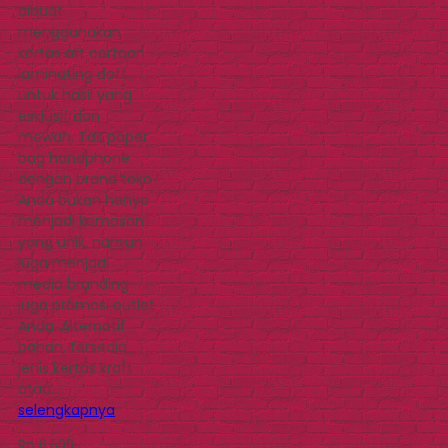
dibuat
menggunakan
kertas art cartoon
laminating doff
untuk hasil yang
esklusif dan
mewah. Tas paper
bag handphone
dengan brand toko
Anda bukan hanya
menjadi kemasan
yang unik, namun
juga menjadi
media branding
juga promosi outlet
Anda. Alternatif
bahan, tersedia
jenis kertas kraft
atau…
selengkapnya
Rp 6.500