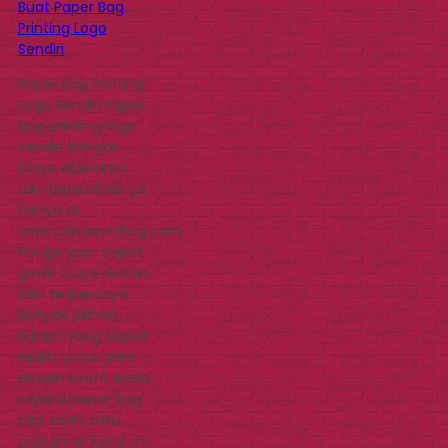
Buat Paper Bag
Printing Logo
Sendiri
Paper Bag Printing
Logo Sendiri Paper
bag printing logo
sendiri dengan
biaya ekonomis
dan berkualitas ya
hanya di
www.jualpaperbag.com.
Pengerjaan cepat
gratis biaya desain,
dan terpercaya.
Banyak pilihan
bahan yang dapat
dipilih untuk print
desain event Anda,
seperti paper bag
dari salah satu
customer kami ini.