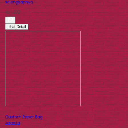
selengkapnya
Rp 1.800
Lihat Detail
Custom Paper Bag
Jakarta