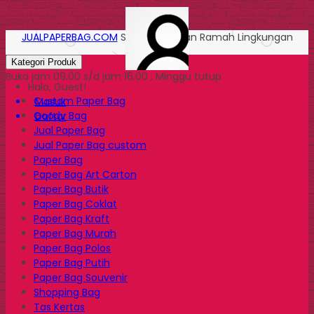
JUALPAPERBAG.COM
Solusi Kemasan Ramah Lingkungan
Kategori Produk
Buka jam 09.00 s/d jam 16.00 , Minggu tutup
Halo, Guest!
Custom Paper Bag
Masuk
Goody Bag
Daftar
Jual Paper Bag
Jual Paper Bag custom
Paper Bag
Paper Bag Art Carton
Paper Bag Butik
Paper Bag Coklat
Paper Bag Kraft
Paper Bag Murah
Paper Bag Polos
Paper Bag Putih
Paper Bag Souvenir
Shopping Bag
Tas Kertas