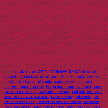
Tags:
cetak murah
,
CETAK PAPER BAG DI PADANG
,
cetak
paper bag toko baju
,
cetak tas kertas toko baju
,
contoh
gambar tas kertas toko baju
,
custom kemasan baju
,
custom paper bag toko
,
harga paper bag toko baju
,
harga
tas kertas toko baju
,
Jual Beli Paper Bag
,
jual beli tas kertas
,
JUAL PAPER BAG DI PADANG
,
jual paper bag toko baju
,
jual
tas kertas toko baju
,
kemasan baju dari kertas
,
kemasan
toko baju online
,
paper bag padang
,
paper bag toko baju
,