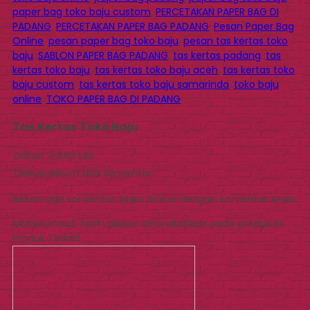
paper bag toko baju custom
,
PERCETAKAN PAPER BAG DI
PADANG
,
PERCETAKAN PAPER BAG PADANG
,
Pesan Paper Bag
Online
,
pesan paper bag toko baju
,
pesan tas kertas toko
baju
,
SABLON PAPER BAG PADANG
,
tas kertas padang
,
tas
kertas toko baju
,
tas kertas toko baju aceh
,
tas kertas toko
baju custom
,
tas kertas toko baju samarinda
,
toko baju
online
,
TOKO PAPER BAG DI PADANG
Tas Kertas Toko Baju
Dilihat
3.463 kali
Diskusi
Belum ada komentar
Belum ada komentar, buka diskusi dengan komentar Anda.
Mohon maaf, form diskusi dinonaktifkan pada produk ini.
Produk Terkait