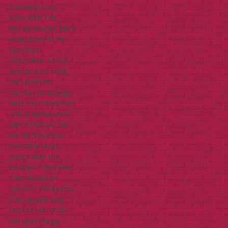
Souvenir Dan
Kosmetik Tas
kertas ukuran kecil
yang kami buat
biasanya
digunakan untuk
wadah kosmetik
dan parfum.
Namun anda juga
bisa memesannya
untuk kebutuhan
lain misalnya tas
kertas souvenir,
kemasan kopi,
snack dan tas
belanja. Kami bisa
membuatkan
custom tas kertas
atau paper bag
kecil untuk anda
dengan harga…