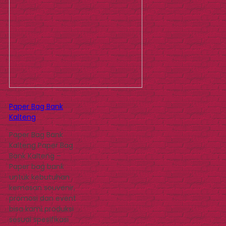
Paper Bag Bank
Kalteng
Paper Bag Bank
Kalteng Paper Bag
Bank Kalteng –
Paper bag bank
untuk kebutuhan
kemasan souvenir,
promosi dan event
bisa kami produksi
sesuai spesifikasi