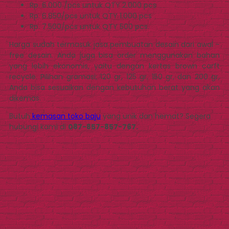
Rp. 6.000 /pcs untuk QTY 2.000 pcs
Rp. 6.850/pcs untuk QTY 1.000 pcs
Rp. 7.500/pcs untuk QTY 500 pcs.
Harga sudah termasuk jasa pembuatan desain dari awal –
free desain. Anda juga bisa order menggunakan bahan
yang lebih ekonomis, yaitu dengan kertas brown carft
recycle. Pilihan gramasi; 120 gr, 125 gr, 150 gr, dan 200 gr,
Anda bisa sesuaikan dengan kebutuhan berat yang akan
dikemas.
Butuh
kemasan toko baju
yang unik dan hemat? Segera
hubungi kami di
087-857-857-767.