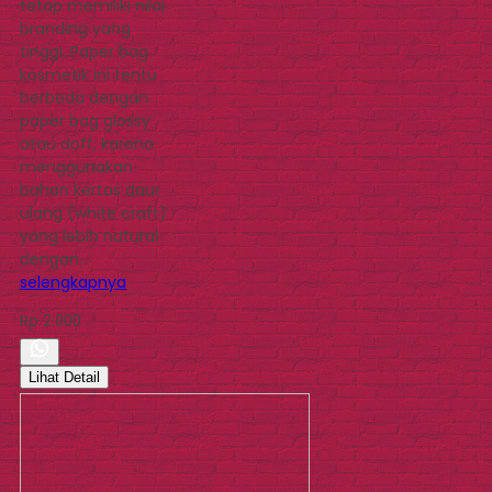
tetap memiliki nilai
branding yang
tinggi. Paper bag
kosmetik ini tentu
berbeda dengan
paper bag glossy
atau doff, karena
menggunakan
bahan kertas daur
ulang (white craft)
yang lebih natural
dengan…
selengkapnya
Rp 2.000
Lihat Detail