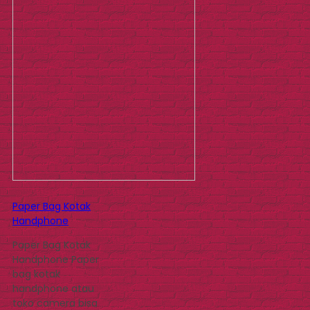
Paper Bag Kotak
Handphone
Paper Bag Kotak
Handphone Paper
bag kotak
handphone atau
toko camera bisa