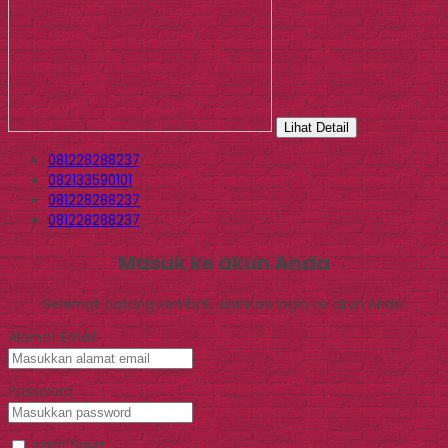
Lihat Detail
081228288237
082133590101
081228288237
081228288237
Masuk ke akun Anda
Selamat datang kembali, silahkan login ke akun Anda.
Alamat Email
Password
Ingat Saya