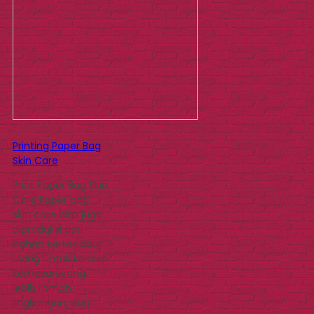
Printing Paper Bag
Skin Care
Print Paper Bag Skin
Care Paper bag
skin care bisa juga
diproduksi dari
bahan kertas daur
ulang untuk konsep
kemasan yang
lebih ramah
lingkungan, dan