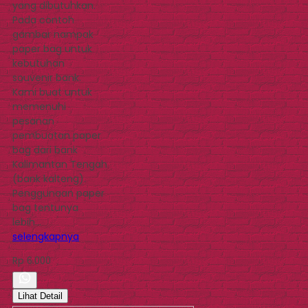
yang dibutuhkan.
Pada contoh
gambar nampak
paper bag untuk
kebutuhan
souvenir bank.
Kami buat untuk
memenuhi
pesanan
pembuatan paper
bag dari bank
Kalimantan Tengah
(bank kalteng).
Penggunaan paper
bag tentunya
lebih…
selengkapnya
Rp 6.000
Lihat Detail