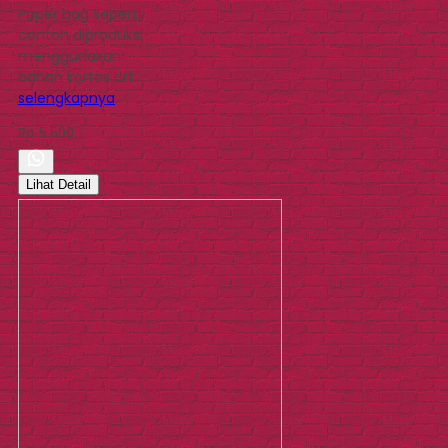
Paper bag seperti
contoh diproduksi
menggunakan
bahan kertas art…
selengkapnya
Rp 5.500
Lihat Detail