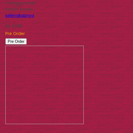
menggunakan
bahan brwon…
selengkapnya
Rp 4.500
Pre Order
Pre Order