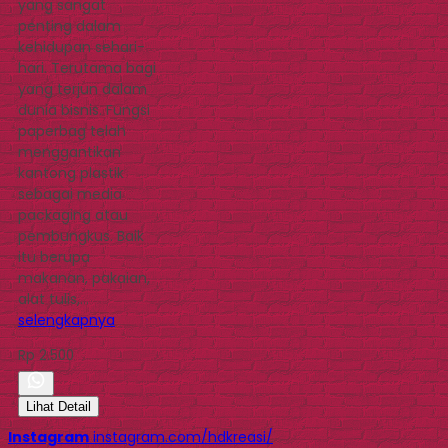
yang sangat
penting dalam
kehidupan sehari-
hari. Terutama bagi
yang terjun dalam
dunia bisnis. Fungsi
paperbag telah
menggantikan
kantong plastik
sebagai media
packaging atau
pembungkus. Baik
itu berupa
makanan, pakaian,
alat tulis,…
selengkapnya
Rp 2.500
Lihat Detail
Instagram
instagram.com/hdkreasi/