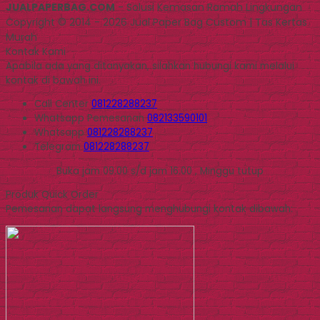
JUALPAPERBAG.COM
- Solusi Kemasan Ramah Lingkungan
Copyright © 2014 - 2026 Jual Paper Bag Custom | Tas Kertas
Murah
Kontak Kami
Apabila ada yang ditanyakan, silahkan hubungi kami melalui
kontak di bawah ini.
Call Center
081228288237
Whatsapp
Pemesanan
082133590101
Whatsapp
081228288237
Telegram
081228288237
Buka jam 09.00 s/d jam 16.00 , Minggu tutup
Produk Quick Order
Pemesanan dapat langsung menghubungi kontak dibawah: