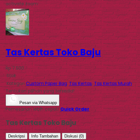
activate zoom
Tas Kertas Toko Baju
Rp 7.500
Stok
Kategori
Custom Paper Bag
,
Tas Kertas
,
Tas Kertas Murah
Tentukan pilihan yang tersedia!
Pesan via Whatsapp
Pemesanan lebih cepat!
Quick Order
Tas Kertas Toko Baju
Deskripsi
Info Tambahan
Diskusi (0)