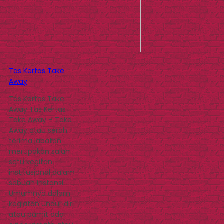
Tas Kertas Take
Away
Tas Kertas Take
Away Tas Kertas
Take Away – Take
Away atau serah
terima jabatan
merupakan salah
satu kegitan
institusional dalam
sebuah instansi.
Umumnya dalam
kegiatan undur diri
atau pamit ada