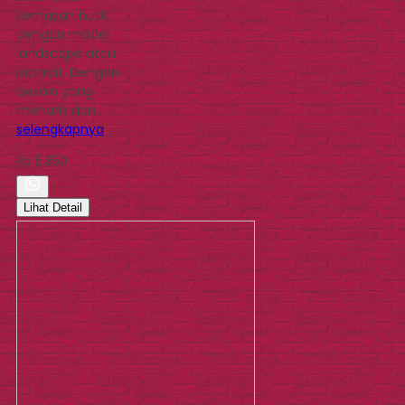
kemasan butik
dengan model
landscape atau
protrait. Dengan
desain yang
menarik dan…
selengkapnya
Rp 5.850
Lihat Detail