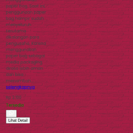
paper bag. Saat ini,
penggunaan paper
bag hampir sudah
menyeluruh
terutama
dikalangan para
pengusaha. Karena
menggunakan
paper bag sebagai
media packaging
dirasa lebih aman
dan bisa
menambah…
selengkapnya
Rp 3.100
Tersedia
Lihat Detail