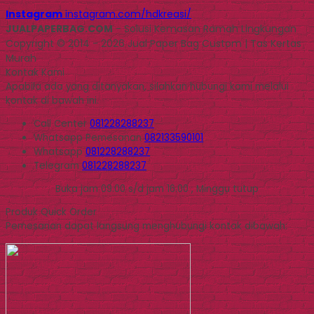
Instagram
instagram.com/hdkreasi/
JUALPAPERBAG.COM
- Solusi Kemasan Ramah Lingkungan
Copyright © 2014 - 2026 Jual Paper Bag Custom | Tas Kertas
Murah
Kontak Kami
Apabila ada yang ditanyakan, silahkan hubungi kami melalui
kontak di bawah ini.
Call Center
081228288237
Whatsapp
Pemesanan
082133590101
Whatsapp
081228288237
Telegram
081228288237
Buka jam 09.00 s/d jam 16.00 , Minggu tutup
Produk Quick Order
Pemesanan dapat langsung menghubungi kontak dibawah: