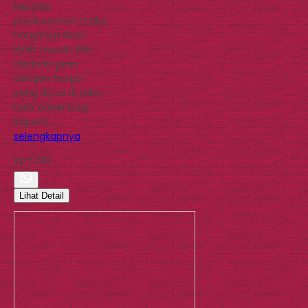
kepada
produsennya maka
harganya akan
lebih murah. Bila
dibandingkan
dengan harga
yang dijual di toko-
toko paper bag.
Seperti…
selengkapnya
Rp 6.000
Lihat Detail