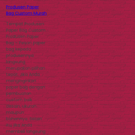
Produsen Paper
Bag Custom Murah
Tempat Produsen
Paper Bag Custom
Produsen Paper
Bag – Pesan paper
bag kepada
produsennya
langsung
merupakan pilihan
tepat. Jika Anda
menginginkan
paper bag dengan
pembuatan
custom baik
desain, ukuran
maupun
bahannya. Selain
itu, jika Anda
membeli langsung