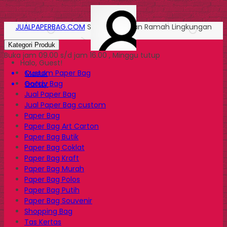
JUALPAPERBAG.COM
Solusi Kemasan Ramah Lingkungan
Kategori Produk
Buka jam 09.00 s/d jam 16.00 , Minggu tutup
Halo, Guest!
Custom Paper Bag
Masuk
Goody Bag
Daftar
Jual Paper Bag
Jual Paper Bag custom
Paper Bag
Paper Bag Art Carton
Paper Bag Butik
Paper Bag Coklat
Paper Bag Kraft
Paper Bag Murah
Paper Bag Polos
Paper Bag Putih
Paper Bag Souvenir
Shopping Bag
Tas Kertas