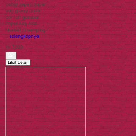
coba! Sepeti paper
bag glossy pada
contoh gambar.
Paper bag AXA
Mandiri di samping,
…
selengkapnya
Rp 7.500
Lihat Detail