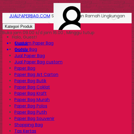
JUALPAPERBAG.COM
Solusi Kemasan Ramah Lingkungan
Kategori Produk
Buka jam 09.00 s/d jam 16.00 , Minggu tutup
Halo, Guest!
Custom Paper Bag
Masuk
Goody Bag
Daftar
Jual Paper Bag
Jual Paper Bag custom
Paper Bag
Paper Bag Art Carton
Paper Bag Butik
Paper Bag Coklat
Paper Bag Kraft
Paper Bag Murah
Paper Bag Polos
Paper Bag Putih
Paper Bag Souvenir
Shopping Bag
Tas Kertas