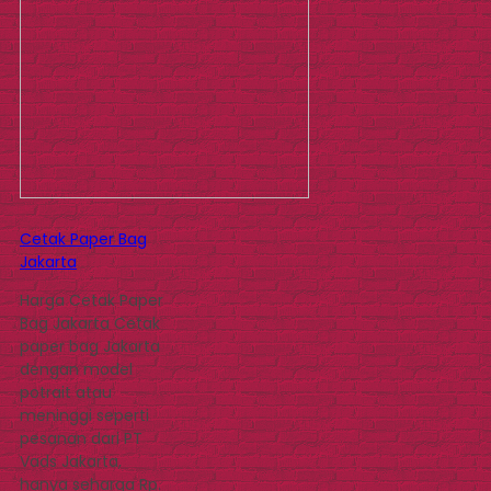
Cetak Paper Bag
Jakarta
Harga Cetak Paper
Bag Jakarta Cetak
paper bag Jakarta
dengan model
potrait atau
meninggi seperti
pesanan dari PT
Vads Jakarta,
hanya seharga Rp.