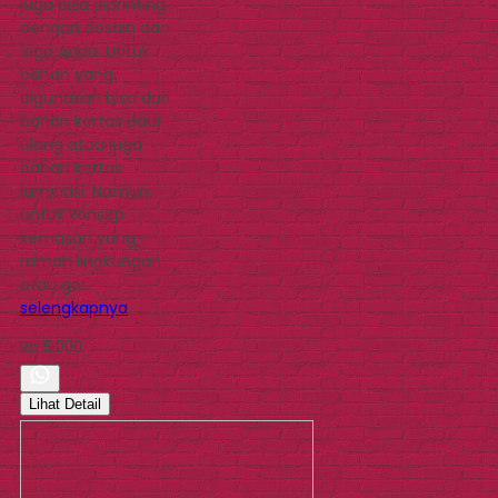
juga bisa diprinting
dengan desain dan
logo Anda. Untuk
bahan yang
digunakan bisa dari
bahan kertas daur
ulang atau juga
bahan kertas
laminasi. Namun
untuk konsep
kemasan yang
ramah lingkungan
atau go…
selengkapnya
Rp 5.000
Lihat Detail