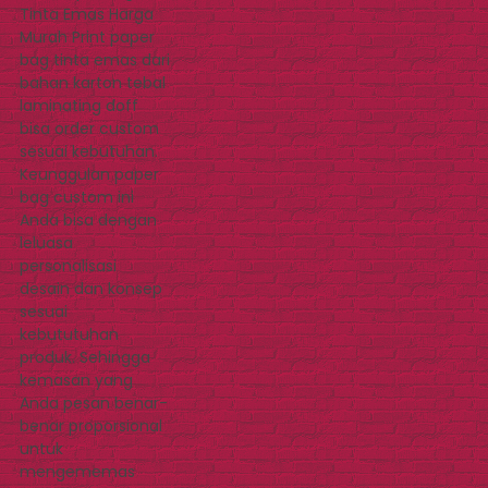
Tinta Emas Harga
Murah Print paper
bag tinta emas dari
bahan karton tebal
laminating doff
bisa order custom
sesuai kebutuhan.
Keunggulan paper
bag custom ini
Anda bisa dengan
leluasa
personalisasi
desain dan konsep
sesuai
kebututuhan
produk. Sehingga
kemasan yang
Anda pesan benar-
benar proporsional
untuk
mengememas