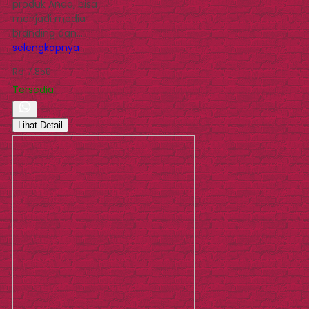
produk Anda, bisa
menjadi media
branding dan…
selengkapnya
Rp 7.850
Tersedia
Lihat Detail