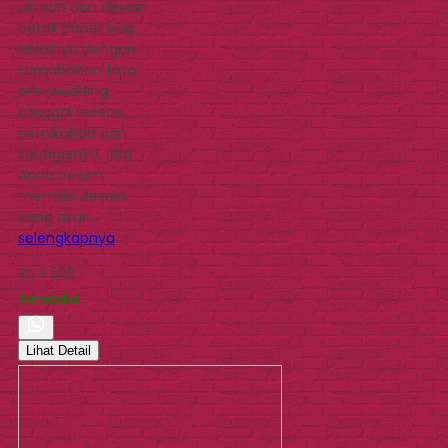
ukuran dan desain
cetak paper bag.
Misalnya dengan
tamabahan foto
pre-wedding,
tanggal resepsi
pernikahan dan
sebagainya. Jika
Anda belum
memiliki desain
yang akan…
selengkapnya
Rp 3.500
Tersedia
Lihat Detail