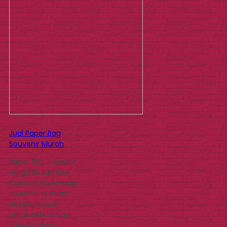
Jual Paper Bag
Souvenir Murah
Paper Bag Souvenir
Harga Murah Bisa
Custom Paper bag
souvenir custom
desain, cocok
untuk kebutuhan
suvenir pesta