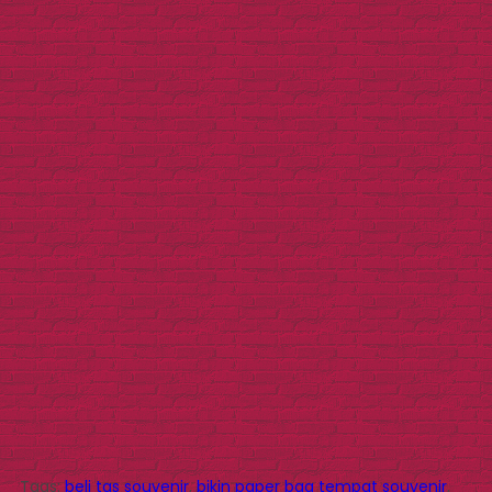
Tags:
beli tas souvenir
,
bikin paper bag tempat souvenir
,