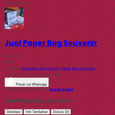
activate zoom
Jual Paper Bag Souvenir
Rp 5.500
Stok
Kategori
Paper Bag Art Carton
,
Paper Bag Souvenir
Tentukan pilihan yang tersedia!
Pesan via Whatsapp
Pemesanan lebih cepat!
Quick Order
Jual Paper Bag Souvenir
Deskripsi
Info Tambahan
Diskusi (0)