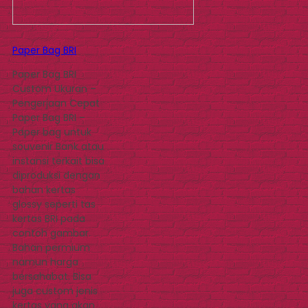
Paper Bag BRI
Paper Bag BRI
Custom Ukuran –
Pengerjaan Cepat
Paper Bag BRI –
Paper bag untuk
souvenir Bank atau
instansi terkait bisa
diproduksi dengan
bahan kertas
glossy seperti tas
kertas BRI pada
contoh gambar.
Bahan permium
namun harga
bersahabat. Bisa
juga custom jenis
kertas yang akan