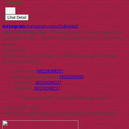
Tersedia
Lihat Detail
Instagram
instagram.com/hdkreasi/
JUALPAPERBAG.COM
- Solusi Kemasan Ramah Lingkungan
Copyright © 2014 - 2026 Jual Paper Bag Custom | Tas Kertas
Murah
Kontak Kami
Apabila ada yang ditanyakan, silahkan hubungi kami melalui
kontak di bawah ini.
Call Center
081228288237
Whatsapp
Pemesanan
082133590101
Whatsapp
081228288237
Telegram
081228288237
Buka jam 09.00 s/d jam 16.00 , Minggu tutup
Produk Quick Order
Pemesanan dapat langsung menghubungi kontak dibawah: