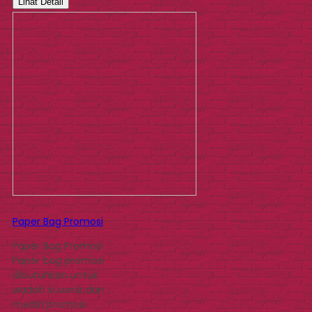
Lihat Detail
Paper Bag Promosi
Paper Bag Promosi
Paper bag promosi
dibutuhkan untuk
wadah suvenir dan
media promosi