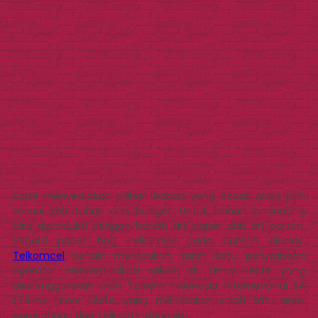
Kami menyediakan pilihan bahan yang dapat Anda pilih
sesuai kebutuhan dan budget. Untuk bahan laminating
bisa diproduksi dengan bahan art paper dan art carton.
Seperti paper bag Telkomsel pada contoh display.
Telkomcel
sendiri merupakan salah satu perusahaan
operator telekomunikasi seluler di Timor Leste yang
diselenggarakan oleh Telkom Indonesia International SA
(Telin) Timor Leste, yang merupakan salah satu anak
perusahaan dari Telkom Indonesia.