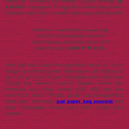
hanya Rp. 6.500/pcs. Pembuatan 1.000pcs seharga
Rp.
5.500/pcs
. Pengerjaan 7 hingga 10 hari kerja (free desain).
Kami bantu jika belum memiliki desain yang akan di cetak!
Berminat untuk beralih ke paper bag
sebagai tempat jinjingan souvenir
Anda? Hubungi customer center kami
sekarang juga di
0878.5785.7767.
Anda juga bisa custom menggunakan bahan art carton
dengan gramasi yang lebih tebal, seperti art cartoon 230
gsm, 260 gsm, dan 310 gsm. Sedangkan untuk bahan kain
(goody bag souvenir custom) tersedia bahan; kain
spunbond atau furing, kanvas, d300, d600, dan jenis
waterproof. Untuk finihsing goody bag menggunakna
teknik jahit. Soal harga
jual paper bag souvenir
bisa
Anda negosiasikan dengan kami pada kontak yang
tersedia.