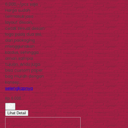
6.000,-/pcs saja.
Harga sudah
termasuk jasa
layout desain,
cetak sesuai desain
logo pada dua sisi,
dan packaging
menggunakan
kardus, sehingga
aman sampai
tujuan. Anda juga
bisa custom paper
bag murah dengan
konsep…
selengkapnya
Rp 6.000
Lihat Detail