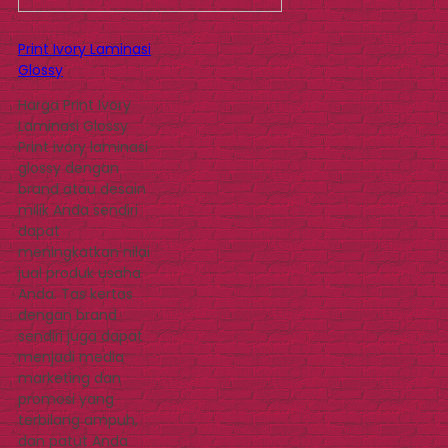
Print Ivory Laminasi
Glossy
Harga Print Ivory
Laminasi Glossy
Print ivory laminasi
glossy dengan
brand atau desain
milik Anda sendiri
dapat
meningkatkan nilai
jual produk usaha
Anda. Tas kertas
dengan brand
sendiri juga dapat
menjadi media
marketing dan
promosi yang
terbilang ampuh,
dan patut Anda