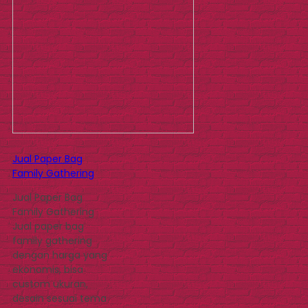
Jual Paper Bag
Family Gathering
Jual Paper Bag
Family Gathering
Jual paper bag
family gathering
dengan harga yang
ekonomis, bisa
custom ukuran,
desain sesuai tema