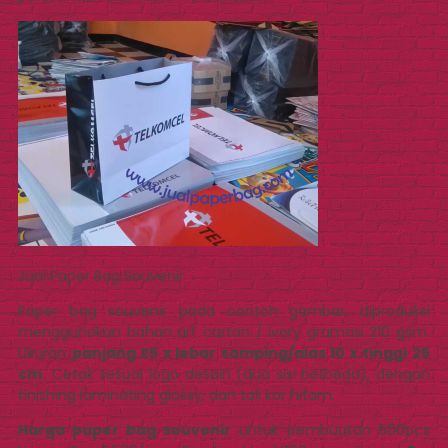
Jual Paper Bag Souvenir
Paper bag souvenir pada contoh gambar, diproduksi
menggunakan bahan art carton / ivory gramasi 210 gsm.
Ukuran
panjang 25 x lebar samping/alas 10 x tinggi 25
cm.
Cetak sesuai logo desain (dua sisi berbeda), dengan
finishing laminating glossy, dan tali kor hitam.
Harga paper bag souvenir
untuk pembuatan 500pcs