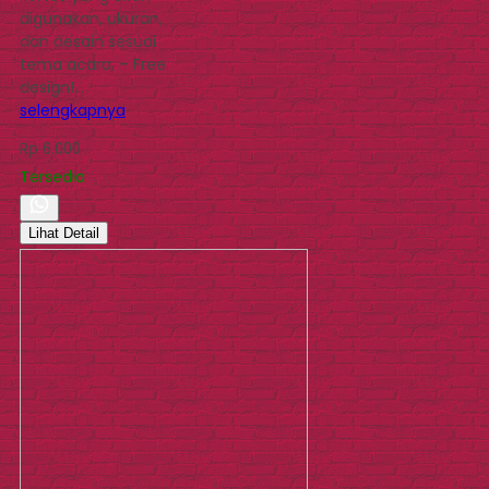
digunakan, ukuran,
dan desain sesuai
tema acara. – Free
design!…
selengkapnya
Rp 6.000
Tersedia
Lihat Detail