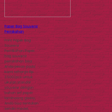
Paper Bag Souvenir
Pernikahan
Print Paper Bag
Souvenir
Pernikahan Paper
bag souvenir
pernikahan bisa
Anda pesan pada
kami seharga Rp.
3.500/pcs untuk
ukuran standar
souvenir dengan
bahan art paper
laminating glossy.
Anda bisa tentukan
sendiri model,