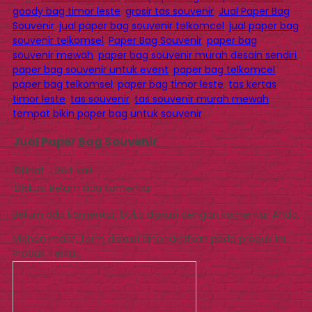
goody bag timor leste
,
grosir tas souvenir
,
Jual Paper Bag
Souvenir
,
jual paper bag souvenir telkomcel
,
jual paper bag
souvenir telkomsel
,
Paper Bag Souvenir
,
paper bag
souvenir mewah
,
paper bag souvenir murah desain sendiri
,
paper bag souvenir untuk event
,
paper bag telkomcel
,
paper bag telkomsel
,
paper bag timor leste
,
tas kertas
timor leste
,
tas souvenir
,
tas souvenir murah mewah
,
tempat bikin paper bag untuk souvenir
Jual Paper Bag Souvenir
Dilihat
1.964 kali
Diskusi
Belum ada komentar
Belum ada komentar, buka diskusi dengan komentar Anda.
Mohon maaf, form diskusi dinonaktifkan pada produk ini.
Produk Terkait