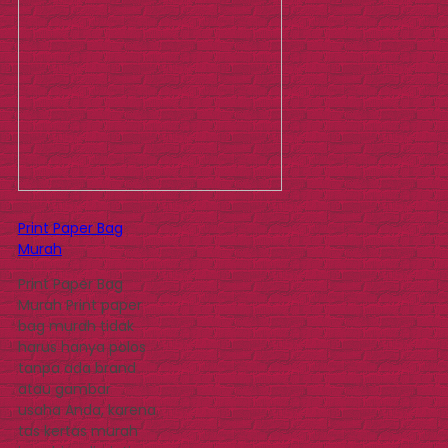
Print Paper Bag
Murah
Print Paper Bag
Murah Print paper
bag murah tidak
harus hanya polos
tanpa ada brand
atau gambar
usaha Anda, karena
tas kertas murah