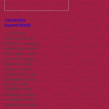
Tas Kantong
Souvenir Murah
Tas Kantong
Souvenir Custom
Murah Tas kantong
souvenir dari bahan
kraft coklat cetak
satu warna bagus
dan murah. Bisa
custom ukuran,
desain, dan jumlah
sesuai kebutuhan.
More info call
0878.5785.7767.
fast respon! Pesan
sesuai kebutuhan
dengan harga yang