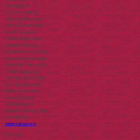
pernikahan,
souvenir ulang
tahun anak, atau
untuk kebutuhan
instansi. Anda
harus memesan
terlebih dahulu
kepada kami untuk
tas kertas souvenir
tersebut. Jika Anda
masih bingung
dengan spesifikasi
pembuatannya!
Maka Anda bisa
konsultasikan
kepada kami
terlebih dahulu baik
mengenai…
selengkapnya
Rp 5.500