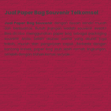
Jual Paper Bag Souvenir Telkomsel
Jual Paper Bag Souvenir
dengan desain sendiri murah
dan berkualitas. Butuh jinjingan wadah souvenir event?
Bisa dicoba menggunakan paper bag sebagai packaging
souvenir Anda. Selain akurasi warna yang akurat juga
kokoh, murah dan pengerjaan cepat. Berbeda dengan
kantong kresek, paper bag jauh lebih ramah lingkungan,
terlebih dengan bahan kertas
recycle
.