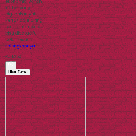
ekonomis! Bahan
kertas yang
digunakan yaitu
kertas daur ulang
atau kraft coklat
bisa dicetak full
color sesuai…
selengkapnya
Rp 1.250
Lihat Detail