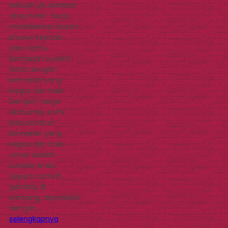
sebuah prusahaan
atau hotel. Guna
memberikan kesan
khusus kepada
para tamu,
kemaslah suvenir
Anda dengan
kemasan yang
bagus dan baik.
Dengan harga
ekonomis, kami
bisa buatkan
kemasan yang
bagus dan baik
untuk wadah
suvenir Anda.
Seperti contoh
gambar di
samping, diproduksi
dengan…
selengkapnya