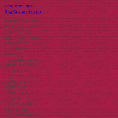
Produsen Paper
Bag Custom Murah
Tempat Produsen
Paper Bag Custom
Produsen Paper
Bag – Pesan paper
bag kepada
produsennya
langsung
merupakan pilihan
tepat. Jika Anda
menginginkan
paper bag dengan
pembuatan
custom baik
desain, ukuran
maupun
bahannya. Selain
itu, jika Anda
membeli langsung