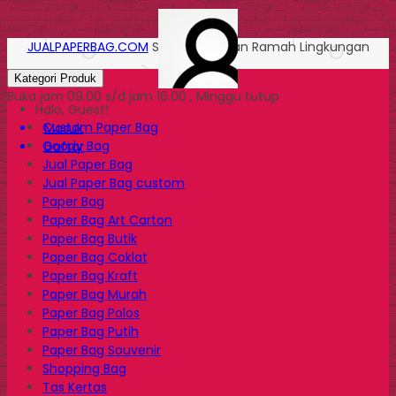
JUALPAPERBAG.COM
Solusi Kemasan Ramah Lingkungan
Kategori Produk
Buka jam 09.00 s/d jam 16.00 , Minggu tutup
Halo, Guest!
Custom Paper Bag
Masuk
Goody Bag
Daftar
Jual Paper Bag
Jual Paper Bag custom
Paper Bag
Paper Bag Art Carton
Paper Bag Butik
Paper Bag Coklat
Paper Bag Kraft
Paper Bag Murah
Paper Bag Polos
Paper Bag Putih
Paper Bag Souvenir
Shopping Bag
Tas Kertas