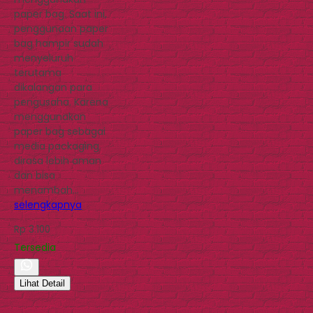
paper bag. Saat ini,
penggunaan paper
bag hampir sudah
menyeluruh
terutama
dikalangan para
pengusaha. Karena
menggunakan
paper bag sebagai
media packaging
dirasa lebih aman
dan bisa
menambah…
selengkapnya
Rp 3.100
Tersedia
Lihat Detail