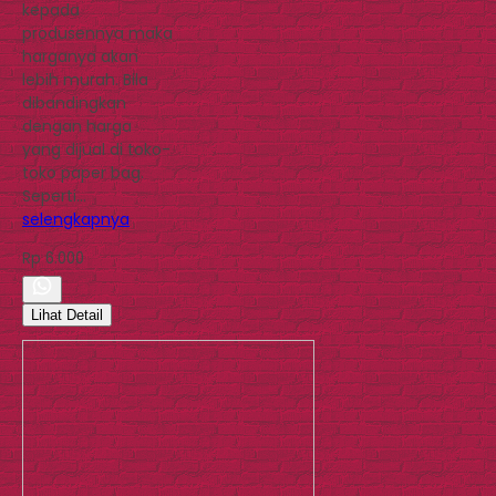
kepada
produsennya maka
harganya akan
lebih murah. Bila
dibandingkan
dengan harga
yang dijual di toko-
toko paper bag.
Seperti…
selengkapnya
Rp 6.000
Lihat Detail