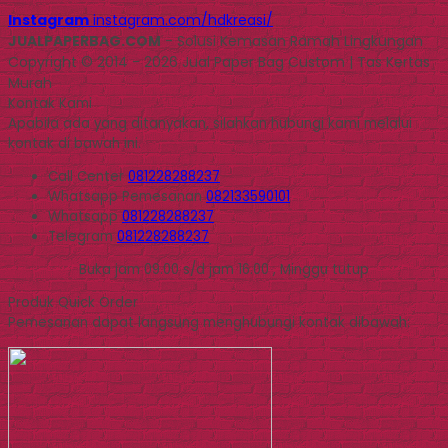
Instagram
instagram.com/hdkreasi/
JUALPAPERBAG.COM
- Solusi Kemasan Ramah Lingkungan
Copyright © 2014 - 2026 Jual Paper Bag Custom | Tas Kertas
Murah
Kontak Kami
Apabila ada yang ditanyakan, silahkan hubungi kami melalui
kontak di bawah ini.
Call Center
081228288237
Whatsapp
Pemesanan
082133590101
Whatsapp
081228288237
Telegram
081228288237
Buka jam 09.00 s/d jam 16.00 , Minggu tutup
Produk Quick Order
Pemesanan dapat langsung menghubungi kontak dibawah: