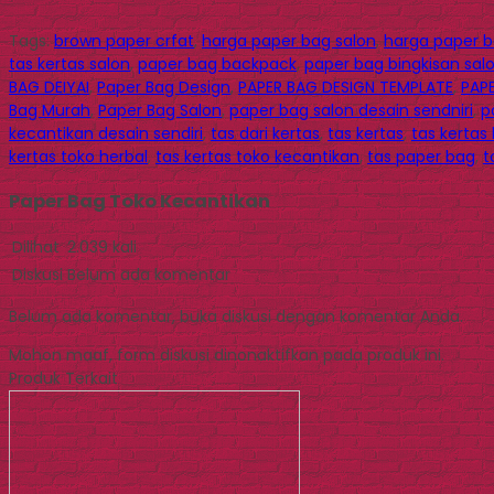
Tags:
brown paper crfat
,
harga paper bag salon
,
harga paper ba
tas kertas salon
,
paper bag backpack
,
paper bag bingkisan sal
BAG DEIYAI
,
Paper Bag Design
,
PAPER BAG DESIGN TEMPLATE
,
PAP
Bag Murah
,
Paper Bag Salon
,
paper bag salon desain sendniri
,
p
kecantikan desain sendiri
,
tas dari kertas
,
tas kertas
,
tas kertas
kertas toko herbal
,
tas kertas toko kecantikan
,
tas paper bag
,
t
Paper Bag Toko Kecantikan
Dilihat
2.039 kali
Diskusi
Belum ada komentar
Belum ada komentar, buka diskusi dengan komentar Anda.
Mohon maaf, form diskusi dinonaktifkan pada produk ini.
Produk Terkait