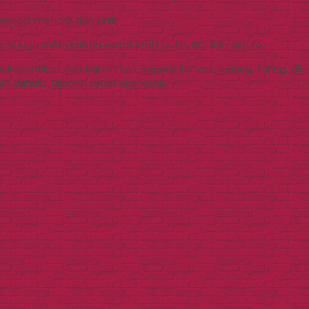
njadi menarik dan unik.
kami juga menyedikan kertas kraft putih, BC, dan asturo.
tikan dari bahan lain, seperti kanvas, belacu, furing, dll.
ih dahulu. Dijamin tetap ekonomis.