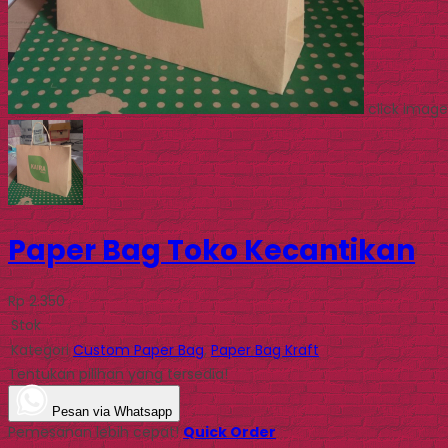
click image
Paper Bag Toko Kecantikan
Rp 2.350
Stok
Kategori
Custom Paper Bag
,
Paper Bag Kraft
Tentukan pilihan yang tersedia!
Pesan via Whatsapp
Pemesanan lebih cepat!
Quick Order