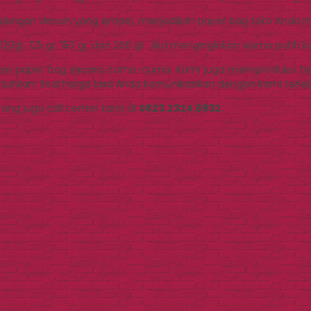
dengan desain yang simpel, menjadikan paper bag toko Anda me
120gr, 125 gr, 150 gr, dan 200 gr. Jika menginginkan warna putih 
 paper bag secara cuma-cuma. Kami juga memproduksi tas kecan
tuhkan. Soal harga bisa Anda komunikasikan dengan kami terleb
ang juga call center kami di
0823.2324.6932.