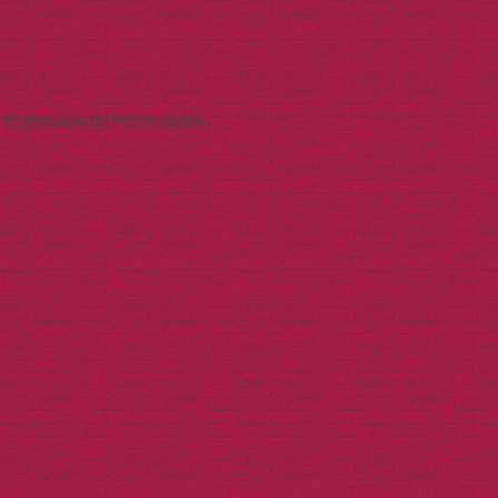
 to preview
activate zoom