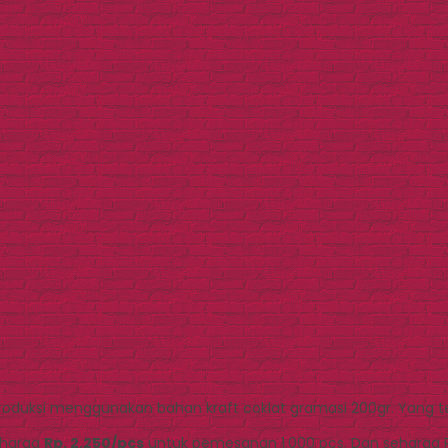
oduksi menggunakan bahan kraft coklat gramasi 200gr. Yang 
eharga
Rp. 2.250/pcs
untuk pemesanan 1.000 pcs. Dan seharga 