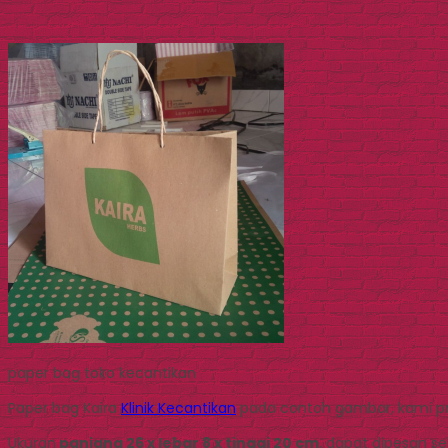
paper bag toko kecantikan
Paper bag Kaira
Klinik Kecantikan
pada contoh gambar, kami pr
Ukuran
panjang 26 x lebar 8 x tinggi 20 cm
, dapat dipesan s