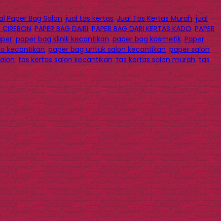
al Paper Bag Salon
,
jual tas kertas
,
Jual Tas Kertas Murah
,
jual
 CIREBON
,
PAPER BAG DAIRI
,
PAPER BAG DARI KERTAS KADO
,
PAPER
aper
,
paper bag klinik kecantikan
,
paper bag kosmetik
,
Paper
ko kecantikan
,
paper bag untuk salon kecantikan
,
paper salon
salon
,
tas kertas salon kecantikan
,
tas kertas salon murah
,
tas