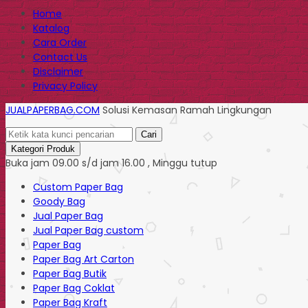
Home
Katalog
Cara Order
Contact Us
Disclaimer
Privacy Policy
JUALPAPERBAG.COM
Solusi Kemasan Ramah Lingkungan
Cari
Kategori Produk
Buka jam 09.00 s/d jam 16.00 , Minggu tutup
Custom Paper Bag
Goody Bag
Jual Paper Bag
Jual Paper Bag custom
Paper Bag
Paper Bag Art Carton
Paper Bag Butik
Paper Bag Coklat
Paper Bag Kraft