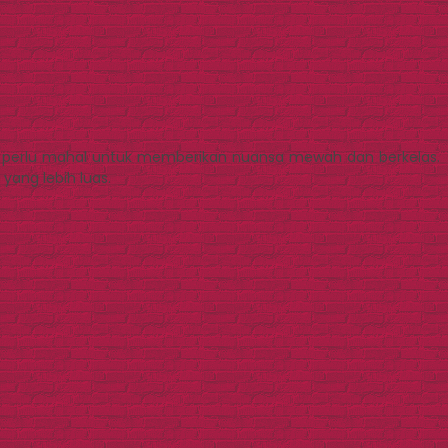
perlu mahal untuk memberikan nuansa mewah dan berkelas.
yang lebih luas.