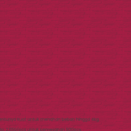
tentunya kuat untuk menahan beban hingga 4kg.
Rp. 2.650/pcs untuk pemesanan 500pcs.