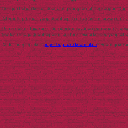
Dengan bahan kertas daur ulang yang ramah lingkungan. Dan 
Alternatif gramasi yang dapat dipilih untuk bahan brwon craft; 
Untuk desain tas, kami memberikan layanan pembuatan desain
Model tas juga dapat dipesan custom sesuai konsep yang dibu
Anda menginginkan
paper bag toko kecantikan
? Hubungi sekar