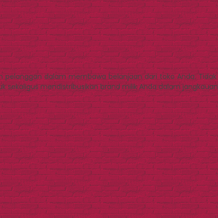
pelanggan dalam membawa belanjaan dari toko Anda. Tidak 
 sekaligus mendistribusikan brand milik Anda dalam jangkauan 