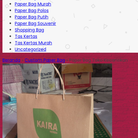
Paper Bag Murah
Paper Bag Polos
Paper Bag Putih
Paper Bag Souvenir
Shopping Bag
Tas Kertas
Tas Kertas Murah
Uncategorized
Beranda
»
Custom Paper Bag
»
Paper Bag Toko Kecantikan