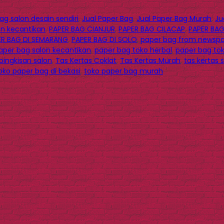
g salon desain sendiri
,
Jual Paper Bag
,
Jual Paper Bag Murah
,
Ju
on kecantikan
,
PAPER BAG CIANJUR
,
PAPER BAG CILACAP
,
PAPER BAG
ER BAG DI SEMARANG
,
PAPER BAG DI SOLO
,
paper bag from newsp
aper bag salon kecantikan
,
paper bag toko herbal
,
paper bag to
 bingkisan salon
,
Tas Kertas Coklat
,
Tas Kertas Murah
,
tas kertas 
oko paper bag di bekasi
,
toko paper bag murah