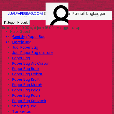
JUALPAPERBAG.COM
Solusi Kemasan Ramah Lingkungan
Kategori Produk
Buka jam 09.00 s/d jam 16.00 , Minggu tutup
Halo, Guest!
Custom Paper Bag
Masuk
Goody Bag
Daftar
Jual Paper Bag
Jual Paper Bag custom
Paper Bag
Paper Bag Art Carton
Paper Bag Butik
Paper Bag Coklat
Paper Bag Kraft
Paper Bag Murah
Paper Bag Polos
Paper Bag Putih
Paper Bag Souvenir
Shopping Bag
Tas Kertas