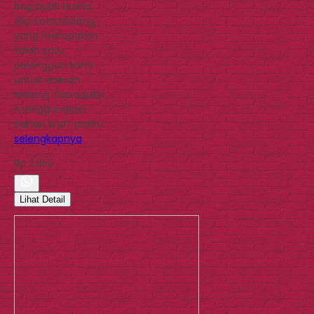
bag butik brand
Alia Kota Malang,
yang merupakan
salah satu
pelanggan kami
untuk daerah
Malang. Diproduksi
menggunakan
bahan kraft putih…
selengkapnya
Rp 2.850
Lihat Detail