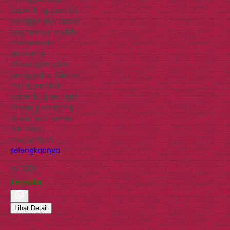
paper bag. Saat ini,
penggunaan paper
bag hampir sudah
menyeluruh
terutama
dikalangan para
pengusaha. Karena
menggunakan
paper bag sebagai
media packaging
dirasa lebih aman
dan bisa
menambah…
selengkapnya
Rp 3.100
Tersedia
Lihat Detail