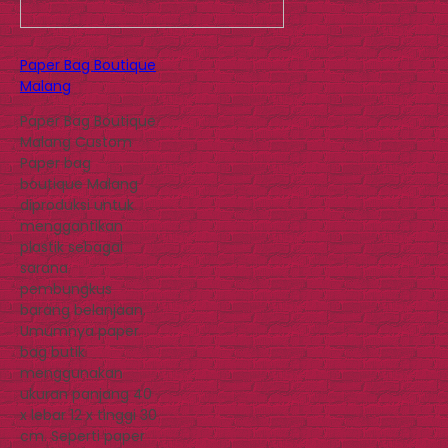
Paper Bag Boutique
Malang
Paper Bag Boutique
Malang Custom
Paper bag
boutique Malang
diproduksi untuk
menggantikan
plastik sebagai
sarana
pembungkus
barang belanjaan.
Umumnya paper
bag butik
menggunakan
ukuran panjang 40
x lebar 12 x tinggi 30
cm. Seperti paper